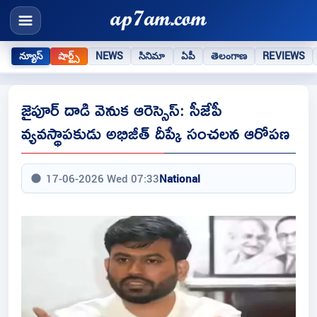
న్యూస్
షార్ట్స్
NEWS
సినిమా
ఏపీ
తెలంగాణ
REVIEWS
జైపూర్‌ దాడి వెనుక ఆరెస్సెస్: సీజేపీ
వ్యవస్థాపకుడు అభిజీత్ దీప్కే సంచలన ఆరోపణ
17-06-2026 Wed 07:33
National