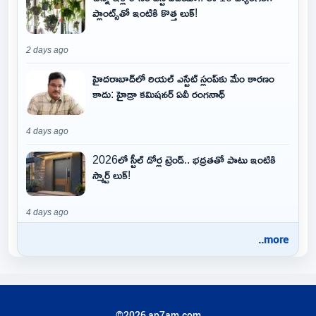
ప్లాంట్స్‌తో ఇంటికి కొత్త లుక్!
2 days ago
హైదరాబాద్‌లో రియల్ ఎస్టేట్ స్లంప్‌కు మేం కారణం
కాదు: హైడ్రా కమిషనర్ ఏవీ రంగనాథ్
4 days ago
2026లో స్టీల్ డోర్ల ట్రెండ్.. భద్రతతో పాటు ఇంటికి
స్మార్ట్ లుక్!
4 days ago
..more
©2026 ap7am.com