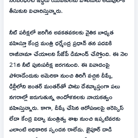
తీసుకుని విచారిస్తున్నారు.
నీట్ పరీక్షలో జరిగిన అవకతవకలకు నైతిక బాధ్యత
వహిస్తూ కేంద్ర మంత్రి ధర్మేంద్ర ప్రధాన్ తన పదవికి
రాజీనామా చేయాలని సీజేపీ డిమాండ్ చేస్తోంది. ఈ నెల
21న నీట్ పునఃపరీక్ష జరగనుంది. ఈ వివాదంపై
పోరాడేందుకు అమెరికా నుంచి తిరిగి వచ్చిన దీప్కే,
ఢిల్లీలోని జంతర్ మంతర్‌తో పాటు దేశవ్యాప్తంగా పలు
నగరాల్లో జరుగుతున్న ఆందోళనలకు నాయకత్వం
వహిస్తున్నారు. కాగా, దీప్కే చేసిన ఆరోపణలపై ఆరెస్సెస్
లేదా కేంద్ర విద్యా మంత్రిత్వ శాఖ నుంచి ఇప్పటివరకు
ఎలాంటి అధికారిక స్పందన రాలేదు. జైపూర్ దాడి