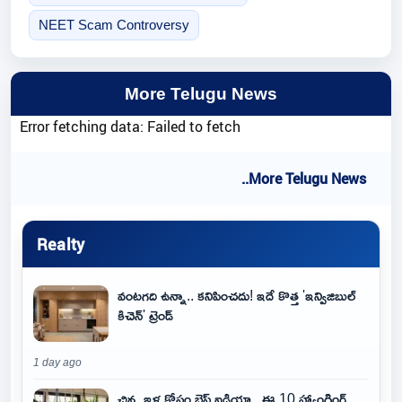
NEET Scam Controversy
More Telugu News
Error fetching data: Failed to fetch
..More Telugu News
Realty
వంటగది ఉన్నా.. కనిపించదు! ఇదే కొత్త 'ఇన్విజిబుల్
కిచెన్' ట్రెండ్
1 day ago
చిన్న ఇళ్ల కోసం బెస్ట్ ఐడియా.. ఈ 10 హ్యాంగింగ్