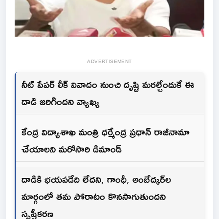
ADVERTISEMENT
నీట్ పేపర్ లీక్ వివాదం నుంచి దృష్టి మరల్చేందుకే ఈ
దాడి జరిగిందని వ్యాఖ్య
కేంద్ర విద్యాశాఖ మంత్రి ధర్మేంద్ర ప్రధాన్ రాజీనామా
చేయాలని మరోసారి డిమాండ్
దాడికి భయపడేది లేదని, గాంధీ, అంబేద్కర్‌ల
మార్గంలో తమ పోరాటం కొనసాగుతుందని
స్పష్టీకరణ