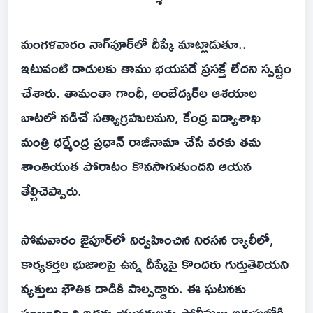
మంగళవారం నాగ్‌పూర్‌లో దీప్కే మాట్లాడుతూ..
ఇటువంటి దాడులకు తాము భయపడే ప్రసక్తే లేదని స్పష్టం
చేశారు. తామంతా గాంధీ, అంబేద్కర్‌ల ఆశయాల
బాటలో నడిచే సత్యాగ్రహులమని, కేంద్ర విద్యాశాఖ
మంత్రి ధర్మేంద్ర ప్రధాన్ రాజీనామా చేసే వరకు తమ
శాంతియుత పోరాటం కొనసాగుతుందని ఆయన
తేల్చిచెప్పారు.
సోమవారం జైపూర్‌లో నిర్వహించిన నిరసన ర్యాలీలో,
కార్యకర్తల భుజాలపై ఉన్న దీప్కేపై కొందరు గుర్తుతెలియని
వ్యక్తులు భౌతిక దాడికి పాల్పడ్డారు. ఈ ఘటనకు
సంబంధించి ఇద్దరు యువకులను పోలీసులు అదుపులోకి