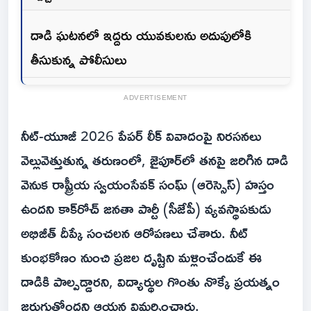
దాడి ఘటనలో ఇద్దరు యువకులను అదుపులోకి
తీసుకున్న పోలీసులు
ADVERTISEMENT
నీట్-యూజీ 2026 పేపర్ లీక్ వివాదంపై నిరసనలు
వెల్లువెత్తుతున్న తరుణంలో, జైపూర్‌లో తనపై జరిగిన దాడి
వెనుక రాష్ట్రీయ స్వయంసేవక్ సంఘ్ (ఆరెస్సెస్) హస్తం
ఉందని కాక్‌రోచ్ జనతా పార్టీ (సీజేపీ) వ్యవస్థాపకుడు
అభిజీత్ దీప్కే సంచలన ఆరోపణలు చేశారు. నీట్
కుంభకోణం నుంచి ప్రజల దృష్టిని మళ్లించేందుకే ఈ
దాడికి పాల్పడ్డారని, విద్యార్థుల గొంతు నొక్కే ప్రయత్నం
జరుగుతోందని ఆయన విమర్శించారు.