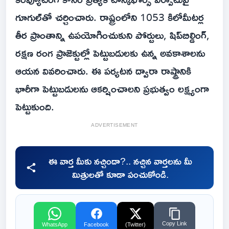
గూగుల్‌తో చర్చించారు. రాష్ట్రంలోని 1053 కిలోమీటర్ల
తీర ప్రాంతాన్ని ఉపయోగించుకుని పోర్టులు, షిప్‌బిల్డింగ్,
రక్షణ రంగ ప్రాజెక్టుల్లో పెట్టుబడులకు ఉన్న అవకాశాలను
ఆయన వివరించారు. ఈ పర్యటన ద్వారా రాష్ట్రానికి
భారీగా పెట్టుబడులను ఆకర్షించాలని ప్రభుత్వం లక్ష్యంగా
పెట్టుకుంది.
ADVERTISEMENT
ఈ వార్త మీకు నచ్చిందా?.. నచ్చిన వార్తలను మీ
మిత్రులతో కూడా పంచుకోండి.
Copy Link
WhatsApp
Facebook
(Twitter)