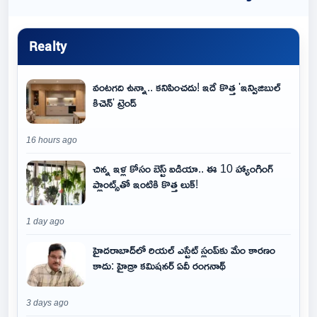
Realty
వంటగది ఉన్నా.. కనిపించదు! ఇదే కొత్త 'ఇన్విజిబుల్
కిచెన్' ట్రెండ్
16 hours ago
చిన్న ఇళ్ల కోసం బెస్ట్ ఐడియా.. ఈ 10 హ్యాంగింగ్
ప్లాంట్స్‌తో ఇంటికి కొత్త లుక్!
1 day ago
హైదరాబాద్‌లో రియల్ ఎస్టేట్ స్లంప్‌కు మేం కారణం
కాదు: హైడ్రా కమిషనర్ ఏవీ రంగనాథ్
3 days ago