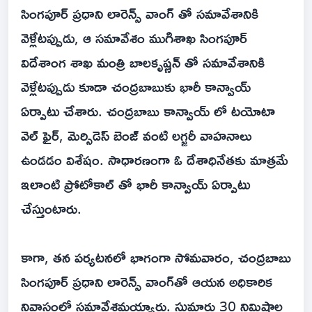
సింగపూర్ ప్రధాని లారెన్స్ వాంగ్ తో సమావేశానికి
వెళ్లేటప్పుడు, ఆ సమావేశం ముగిశాఖ సింగపూర్
విదేశాంగ శాఖ మంత్రి బాలకృష్ణన్ తో సమావేశానికి
వెళ్లేటప్పుడు కూడా చంద్రబాబుకు భారీ కాన్వాయ్
ఏర్పాటు చేశారు. చంద్రబాబు కాన్వాయ్ లో టయోటా
వెల్ ఫైర్, మెర్సిడెస్ బెంజ్ వంటి లగ్జరీ వాహనాలు
ఉండడం విశేషం. సాధారణంగా ఓ దేశాధినేతకు మాత్రమే
ఇలాంటి ప్రోటోకాల్ తో భారీ కాన్వాయ్ ఏర్పాటు
చేస్తుంటారు.
కాగా, తన పర్యటనలో భాగంగా సోమవారం, చంద్రబాబు
సింగపూర్ ప్రధాని లారెన్స్ వాంగ్‌తో ఆయన అధికారిక
నివాసంలో సమావేశమయ్యారు. సుమారు 30 నిమిషాల