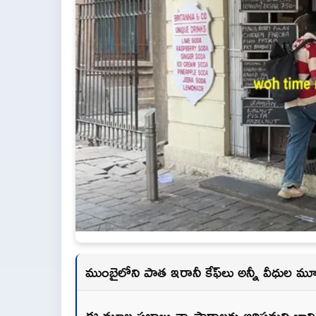
ముంబైలోని పాత ఇరానీ కేఫ్‌లు అన్నీ వీధుల 
ఈ మూల స్థలాలు వ్యాపారాలకు అరిష్టమని భావి