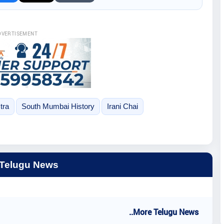
DVERTISEMENT
tra
South Mumbai History
Irani Chai
 Telugu News
..More Telugu News