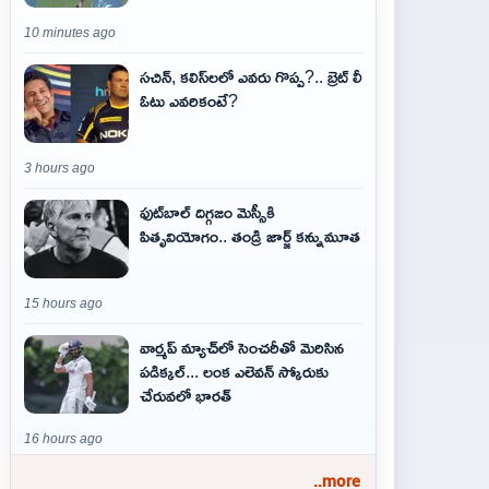
10 minutes ago
సచిన్, కలిస్‌లలో ఎవరు గొప్ప?.. బ్రెట్ లీ
ఓటు ఎవరికంటే?
3 hours ago
ఫుట్‌బాల్ దిగ్గజం మెస్సీకి
పితృవియోగం.. తండ్రి జార్జ్ కన్నుమూత
15 hours ago
వార్మప్ మ్యాచ్‌లో సెంచరీతో మెరిసిన
పడిక్కల్... లంక ఎలెవన్ స్కోరుకు
చేరువలో భారత్
16 hours ago
..more