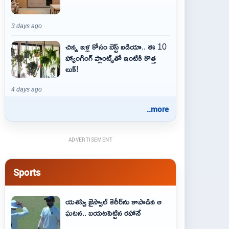
3 days ago
చిన్న ఇళ్ల కోసం బెస్ట్ ఐడియా.. ఈ 10
హ్యాంగింగ్ ప్లాంట్స్‌తో ఇంటికి కొత్త
లుక్!
4 days ago
..more
ADVERTISEMENT
Sports
యశస్వి జైస్వాల్ కెరీర్‌ను కాపాడిన ఆ
ఘటన.. బయటపెట్టిన రహానే