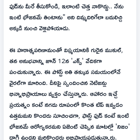
ఫుడ్‌ను మీరే తీసుకోండి, ఇలాంటి చెత్త నాకొద్దు.. నేను
ఇంటి భోజనమే తింటాను" అని దిమ్మదిరిగేలా బదులిచ్చి
అక్కడి నుంచి వెళ్లిపోయాడు.
ఈ హఠాత్మపరిణామంతో విస్మయానికి గురైన ముకుల్,
తన అనుభవాన్ని జూన్ 12న 'ఎక్స్' వేదికగా
పంచుకున్నారు. ఈ పోస్ట్ అతి తక్కువ సమయంలోనే
వైరల్‌గా మారింది. దీనిపై స్పందించిన నెటిజన్లు
భిన్నాభిప్రాయాలు వ్యక్తం చేస్తున్నారు. ఆహారం ఇచ్చే
ప్రయత్నం కంటే నగదు రూపంలో కొంత టిప్ ఇవ్వడం
ఉత్తమమని కొందరు సూచించగా, ఫాస్ట్ ఫుడ్ కంటే ఇంటి
భోజనమే ఆరోగ్యకరమని ఏజెంట్ చెప్పిన మాటల్లో 'నిజం'
దాగి ఉందని మరికొందరు అభిప్రాయపడుతున్నారు.