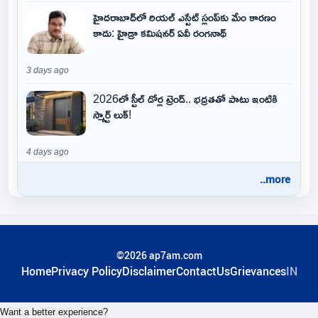
హైదరాబాద్‌లో రియల్ ఎస్టేట్ స్లంప్‌కు మేం కారణం
కాదు: హైడ్రా కమిషనర్ ఏవీ రంగనాథ్
3 days ago
2026లో స్టీల్ డోర్ల ట్రెండ్.. భద్రతతో పాటు ఇంటికి
స్మార్ట్ లుక్!
4 days ago
..more
©2026 ap7am.com
Home
Privacy Policy
Disclaimer
ContactUs
Grievances
IN
Want a better experience?