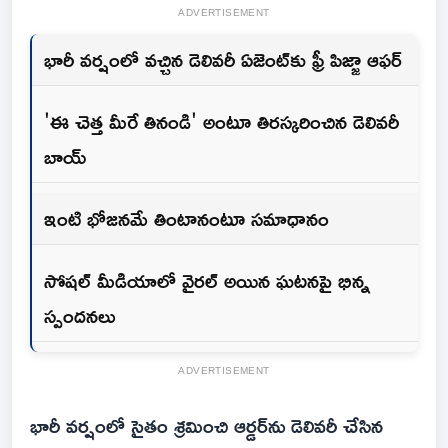
ADVERTISEMENT
భారీ వర్షంలో వచ్చిన డెలివరీ ఏజెంట్‌కు ఫ్రీ పిజ్జా ఆఫర్
'ఈ చెత్త మీరే తినండి' అంటూ తిరస్కరించిన డెలివరీ
బాయ్
ఇంటి భోజనమే తింటానంటూ సమాధానం
సోషల్ మీడియాలో వైరల్ అయిన ఘటనపై భిన్న
స్పందనలు
ADVERTISEMENT
భారీ వర్షంలో సైతం శ్రమించి ఆర్డర్‌ను డెలివరీ చేసిన