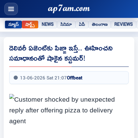
న్యూస్
షార్ట్స్
NEWS
సినిమా
ఏపీ
తెలంగాణ
REVIEWS
డెలివరీ ఏజెంట్‌కు పిజ్జా ఇస్తే.. ఊహించని
సమాధానంతో షాకైన కస్టమర్!
13-06-2026 Sat 21:07
Offbeat