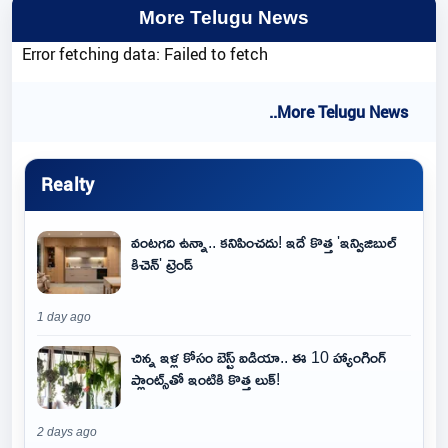
More Telugu News
Error fetching data: Failed to fetch
..More Telugu News
Realty
వంటగది ఉన్నా.. కనిపించదు! ఇదే కొత్త 'ఇన్విజిబుల్
కిచెన్' ట్రెండ్
1 day ago
చిన్న ఇళ్ల కోసం బెస్ట్ ఐడియా.. ఈ 10 హ్యాంగింగ్
ప్లాంట్స్‌తో ఇంటికి కొత్త లుక్!
2 days ago