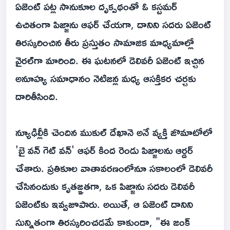
ఏజెంట్ పట్ల సానుకూల దృక్పథంతో ఓ కస్టమర్
ఉచితంగా పిజ్జాను ఆఫర్ చేయగా, దానిని సదరు ఏజెంట్
తిరస్కరించిన తీరు ప్రస్తుతం సామాజిక మాధ్యమాల్లో
వైరల్‌గా మారింది. ఈ ఘటనలో డెలివరీ ఏజెంట్ ఇచ్చిన
అనూహ్య సమాధానం నెటిజన్ల మధ్య ఆసక్తికర చర్చకు
దారితీసింది.
న్యూఢిల్లీకి చెందిన ముకుల్ దేఖానె అనే వ్యక్తి జొమాటోలో
'బై వన్ గెట్ వన్' ఆఫర్ కింద రెండు పిజ్జాలను ఆర్డర్
చేశారు. ప్రతికూల వాతావరణంలోనూ సకాలంలో డెలివరీ
చేసినందుకు కృతజ్ఞతగా, ఒక పిజ్జాను సదరు డెలివరీ
ఏజెంట్‌కు ఇవ్వజూపారు. అయితే, ఆ ఏజెంట్ దానిని
సున్నితంగా తిరస్కరించడమే కాకుండా, "ఈ జంక్