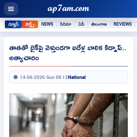
న్యూస్
షార్ట్స్
NEWS
సినిమా
ఏపీ
తెలంగాణ
REVIEWS
తాతతో బైక్‌పై వెళ్తుండగా ఐదేళ్ల బాలిక కిడ్నాప్..
అత్యాచారం
14-06-2026 Sun 08:12
National