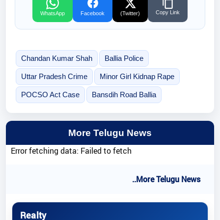
Copy Link
WhatsApp
Facebook
(Twitter)
Chandan Kumar Shah
Ballia Police
Uttar Pradesh Crime
Minor Girl Kidnap Rape
POCSO Act Case
Bansdih Road Ballia
More Telugu News
Error fetching data: Failed to fetch
..More Telugu News
Realty