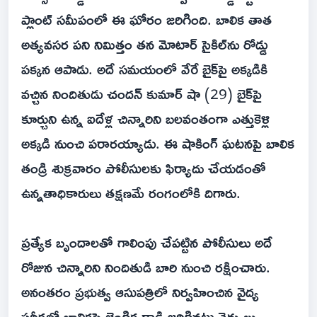
ప్లాంట్ సమీపంలో ఈ ఘోరం జరిగింది. బాలిక తాత
అత్యవసర పని నిమిత్తం తన మోటార్ సైకిల్‌ను రోడ్డు
పక్కన ఆపాడు. అదే సమయంలో వేరే బైక్‌పై అక్కడికి
వచ్చిన నిందితుడు చందన్ కుమార్ షా (29) బైక్‌పై
కూర్చుని ఉన్న ఐదేళ్ల చిన్నారిని బలవంతంగా ఎత్తుకెళ్లి
అక్కడి నుంచి పరారయ్యాడు. ఈ షాకింగ్ ఘటనపై బాలిక
తండ్రి శుక్రవారం పోలీసులకు ఫిర్యాదు చేయడంతో
ఉన్నతాధికారులు తక్షణమే రంగంలోకి దిగారు.
ప్రత్యేక బృందాలతో గాలింపు చేపట్టిన పోలీసులు అదే
రోజున చిన్నారిని నిందితుడి బారి నుంచి రక్షించారు.
అనంతరం ప్రభుత్వ ఆసుపత్రిలో నిర్వహించిన వైద్య
పరీక్షల్లో బాలికపై లైంగిక దాడి జరిగినట్లు వైద్యులు