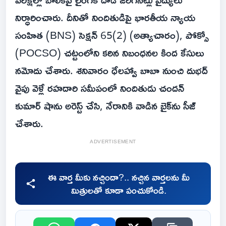
నిర్ధారించారు. దీనితో నిందితుడిపై భారతీయ న్యాయ
సంహిత (BNS) సెక్షన్ 65(2) (అత్యాచారం), పోక్సో
(POCSO) చట్టంలోని కఠిన నిబంధనల కింద కేసులు
నమోదు చేశారు. శనివారం ధేలహ్వా బాబా నుంచి దుభద్
వైపు వెళ్లే రహదారి సమీపంలో నిందితుడు చందన్
కుమార్ షాను అరెస్ట్ చేసి, నేరానికి వాడిన బైక్‌ను సీజ్
చేశారు.
ADVERTISEMENT
ఈ వార్త మీకు నచ్చిందా?.. నచ్చిన వార్తలను మీ
మిత్రులతో కూడా పంచుకోండి.