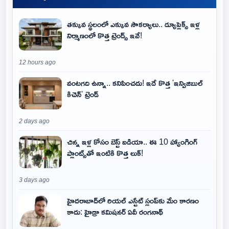
తక్కువ స్థలంలో ఎక్కువ సౌకర్యాలు.. డ్యూప్లెక్స్ ఇళ్ల
నిర్మాణంలో కొత్త ట్రెండ్స్ ఇవే!
12 hours ago
వంటగది ఉన్నా.. కనిపించదు! ఇదే కొత్త 'ఇన్విజిబుల్
కిచెన్' ట్రెండ్
2 days ago
చిన్న ఇళ్ల కోసం బెస్ట్ ఐడియా.. ఈ 10 హ్యాంగింగ్
ప్లాంట్స్‌తో ఇంటికి కొత్త లుక్!
3 days ago
హైదరాబాద్‌లో రియల్ ఎస్టేట్ స్లంప్‌కు మేం కారణం
కాదు: హైడ్రా కమిషనర్ ఏవీ రంగనాథ్