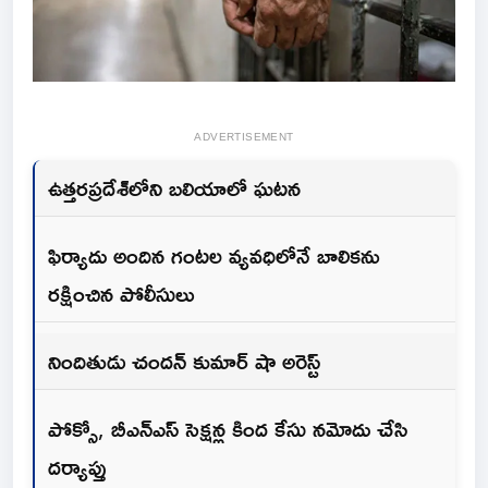
ADVERTISEMENT
ఉత్తరప్రదేశ్‌లోని బలియాలో ఘటన
ఫిర్యాదు అందిన గంటల వ్యవధిలోనే బాలికను
రక్షించిన పోలీసులు
నిందితుడు చందన్ కుమార్ షా అరెస్ట్
పోక్సో, బీఎన్ఎస్ సెక్షన్ల కింద కేసు నమోదు చేసి
దర్యాప్తు