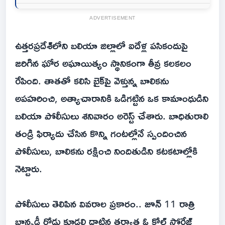
ADVERTISEMENT
ఉత్తరప్రదేశ్‌లోని బలియా జిల్లాలో ఐదేళ్ల పసికందుపై
జరిగిన ఘోర అఘాయిత్యం స్థానికంగా తీవ్ర కలకలం
రేపింది. తాతతో కలిసి బైక్‌పై వెళ్తున్న బాలికను
అపహరించి, అత్యాచారానికి ఒడిగట్టిన ఒక కామాంధుడిని
బలియా పోలీసులు శనివారం అరెస్ట్ చేశారు. బాధితురాలి
తండ్రి ఫిర్యాదు చేసిన కొన్ని గంటల్లోనే స్పందించిన
పోలీసులు, బాలికను రక్షించి నిందితుడిని కటకటాల్లోకి
నెట్టారు.
పోలీసులు తెలిపిన వివరాల ప్రకారం.. జూన్ 11 రాత్రి
బాన్సడీ రోడ్డు కూడలి దాటిన తర్వాత ఓ కోల్డ్ స్టోరేజ్