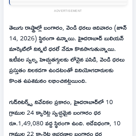
ADVERTISEMENT
తెలుగు రాష్ట్రాల్లో బంగారం, వెండి ధరలు ఆదివారం (జూన్
14, 2026) స్థిరంగా ఉన్నాయి. హైదరాబాద్ బులియన్
మార్కెట్‌లో నిన్నటి ధరలే నేడూ కొనసాగుతున్నాయి.
ఇటీవల స్వల్ప హెచ్చుతగ్గులకు లోనైన పసిడి, వెండి ధరలు
ప్రస్తుతం నిలకడగా ఉండటంతో వినియోగదారులకు
కొంత ఉపశమనం లభించినట్లయింది.
గుడ్‌రిటర్న్స్ నివేదికల ప్రకారం, హైదరాబాద్‌లో 10
గ్రాముల 24 క్యారెట్ల స్వచ్ఛమైన బంగారం ధర
రూ.1,49,080 వద్ద స్థిరంగా ఉంది. అదేవిధంగా, 10
గ్రాముల 22 క్యారెట్ల ఆభరణాల బంగారం ధర