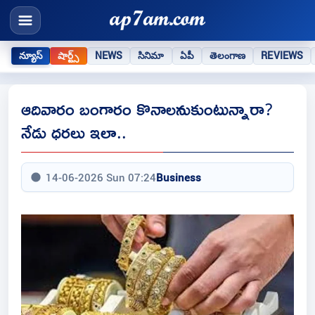
న్యూస్
షార్ట్స్
NEWS
సినిమా
ఏపీ
తెలంగాణ
REVIEWS
ఆదివారం బంగారం కొనాలనుకుంటున్నారా?
నేడు ధరలు ఇలా..
14-06-2026 Sun 07:24
Business