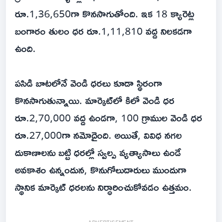
రూ.1,36,650గా కొనసాగుతోంది. ఇక 18 క్యారెట్ల
బంగారం తులం ధర రూ.1,11,810 వద్ద నిలకడగా
ఉంది.
పసిడి బాటలోనే వెండి ధరలు కూడా స్థిరంగా
కొనసాగుతున్నాయి. మార్కెట్‌లో కిలో వెండి ధర
రూ.2,70,000 వద్ద ఉండగా, 100 గ్రాముల వెండి ధర
రూ.27,000గా నమోదైంది. అయితే, వివిధ నగల
దుకాణాలను బట్టి ధరల్లో స్వల్ప వ్యత్యాసాలు ఉండే
అవకాశం ఉన్నందున, కొనుగోలుదారులు ముందుగా
స్థానిక మార్కెట్ ధరలను నిర్ధారించుకోవడం ఉత్తమం.