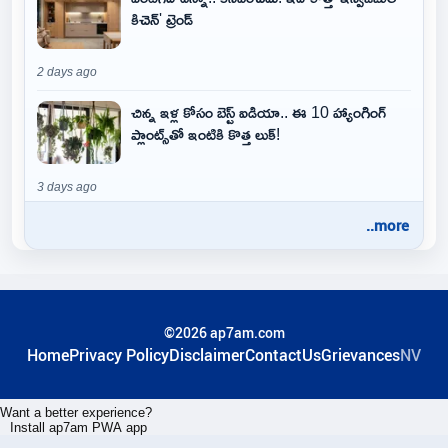
కిచెన్' ట్రెండ్
2 days ago
చిన్న ఇళ్ల కోసం బెస్ట్ ఐడియా.. ఈ 10 హ్యాంగింగ్
ప్లాంట్స్‌తో ఇంటికి కొత్త లుక్!
3 days ago
..more
©2026 ap7am.com
Home
Privacy Policy
Disclaimer
ContactUs
Grievances
NV
Want a better experience?
Install ap7am PWA app