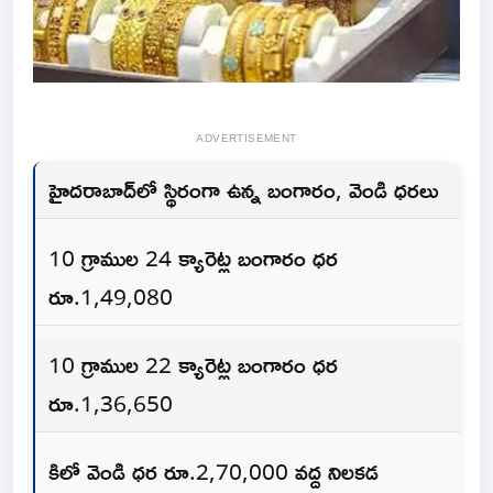
ADVERTISEMENT
హైదరాబాద్‌లో స్థిరంగా ఉన్న బంగారం, వెండి ధరలు
10 గ్రాముల 24 క్యారెట్ల బంగారం ధర
రూ.1,49,080
10 గ్రాముల 22 క్యారెట్ల బంగారం ధర
రూ.1,36,650
కిలో వెండి ధర రూ.2,70,000 వద్ద నిలకడ