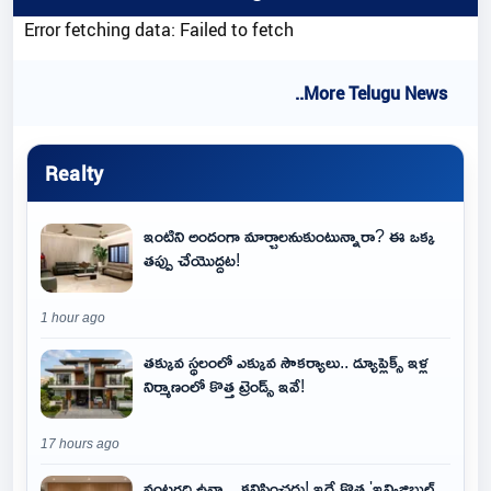
Error fetching data: Failed to fetch
..More Telugu News
Realty
ఇంటిని అందంగా మార్చాలనుకుంటున్నారా? ఈ ఒక్క
తప్పు చేయొద్దట!
1 hour ago
తక్కువ స్థలంలో ఎక్కువ సౌకర్యాలు.. డ్యూప్లెక్స్ ఇళ్ల
నిర్మాణంలో కొత్త ట్రెండ్స్ ఇవే!
17 hours ago
వంటగది ఉన్నా.. కనిపించదు! ఇదే కొత్త 'ఇన్విజిబుల్