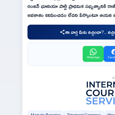
రంజన్ భూనియా పార్టీ ప్రాథమిక సభ్యత్వానికి రాజీనా
అవకాశం కనిపించడం లేదని పేర్కొంటూ ఆయన త
ఈ వార్త మీకు నచ్చిందా?.. నచ్
WhatsApp
Face
A
Mamata Banerjee
Trinamool Congress
West