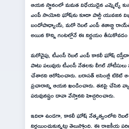
ఆయన స్థానంలో మమత విధేయుడైన ఎమ్మెల్యే కునా
ఎంపీ సాయోని ఘోష్‌ను కూడా పార్టీ యువజన విభా
బందోపాధ్యాయ్, మరో రెబల్ ఎంపీ శతాబ్ది రాయ్‌తో క
అయిన కొన్ని గంటల్లోనే ఈ నిర్ణయం తీసుకోవడ
మరోవైపు, టీఎంసీ రెబల్ ఎంపీ కాకలీ ఘోష్ దస్తీదా
పాటు పలువురు టీఎంసీ నేతలకు లీగల్ నోటీసులు ప
చేశారని ఆరోపించారు. బరాసత్ అసెంబ్లీ టికెట్ ఆ
ప్రచారాన్ని ఆయన ఖండించారు. తనపై చేసిన వ్య
పరువునష్టం దావా వేస్తానని హెచ్చరించారు.
ఇదిలా ఉండగా, కాకలీ ఘోష్ నేతృత్వంలోని రెబల్ ఎ
నిర్ణయించుకున్నట్లు తెలుస్తోంది. ఈ రాజకీయ ప