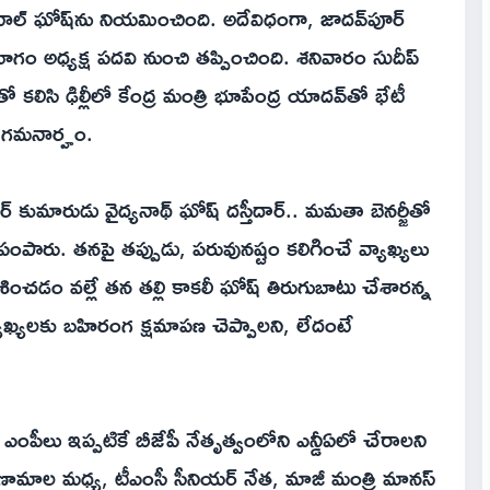
ల్ ఘోష్‌ను నియమించింది. అదేవిధంగా, జాదవ్‌పూర్
గం అధ్యక్ష పదవి నుంచి తప్పించింది. శనివారం సుదీప్
లిసి ఢిల్లీలో కేంద్ర మంత్రి భూపేంద్ర యాదవ్‌తో భేటీ
ం గమనార్హం.
ర్ కుమారుడు వైద్యనాథ్ ఘోష్ దస్తీదార్.. మమతా బెనర్జీతో
ంపారు. తనపై తప్పుడు, పరువునష్టం కలిగించే వ్యాఖ్యలు
శించడం వల్లే తన తల్లి కాకలీ ఘోష్ తిరుగుబాటు చేశారన్న
ాఖ్యలకు బహిరంగ క్షమాపణ చెప్పాలని, లేదంటే
ంపీలు ఇప్పటికే బీజేపీ నేతృత్వంలోని ఎన్డీఏలో చేరాలని
రిణామాల మధ్య, టీఎంసీ సీనియర్ నేత, మాజీ మంత్రి మానస్