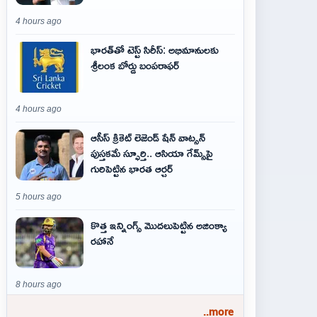
4 hours ago
భారత్‌తో టెస్ట్ సిరీస్: అభిమానులకు
శ్రీలంక బోర్డు బంపరాఫర్
4 hours ago
ఆసీస్ క్రికెట్ లెజెండ్ షేన్ వాట్సన్
పుస్తకమే స్ఫూర్తి.. ఆసియా గేమ్స్‌పై
గురిపెట్టిన భారత ఆర్చర్
5 hours ago
కొత్త ఇన్నింగ్స్ మొదలుపెట్టిన అజింక్యా
రహానే
8 hours ago
..more