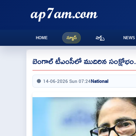
HOME
న్యూస్
షార్ట్స్
NEWS
బెంగాల్ టీఎంసీలో ముదిరిన సంక్షోభ
14-06-2026 Sun 07:24
National