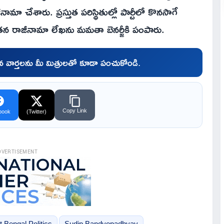
మా చేశారు. ప్రస్తుత పరిస్థితుల్లో పార్టీలో కొనసాగే
న రాజీనామా లేఖను మమతా బెనర్జీకి పంపారు.
చిన వార్తలను మీ మిత్రులతో కూడా పంచుకోండి.
Copy Link
book
(Twitter)
DVERTISEMENT
 Bengal Politics
Sudip Bandyopadhyay