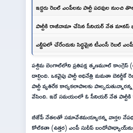
ఇద్దరు రెబల్ ఎంపీలను పార్టీ పదవుల నుంచి తొ
పార్టీకి రాజీనామా చేసిన సీనియర్ నేత మానస
ఎన్డీఏలో చేరేందుకు సిద్ధమైన టీఎంసీ రెబల్ ఎంప
పశ్చిమ బెంగాల్‌లోని ప్రతిపక్ష తృణమూల్ కాంగ్రె
దాల్చింది. ఒకవైపు పార్టీ అధినేత్రి మమతా బెనర్జ
పార్టీ వ్యతిరేక కార్యకలాపాలకు పాల్పడుతున్నారన
వేసింది. ఇదే సమయంలో ఓ సీనియర్ నేత పార్టీకి
బీజేపీ నేతలతో సమావేశమయ్యారన్న వార్తల నేపథ్
కోల్‌కతా (ఉత్తర) ఎంపీ సుదీప్ బందోపాధ్యాయ్‌ను