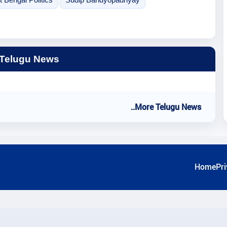
 Telugu News
..More Telugu News
Home
Pri