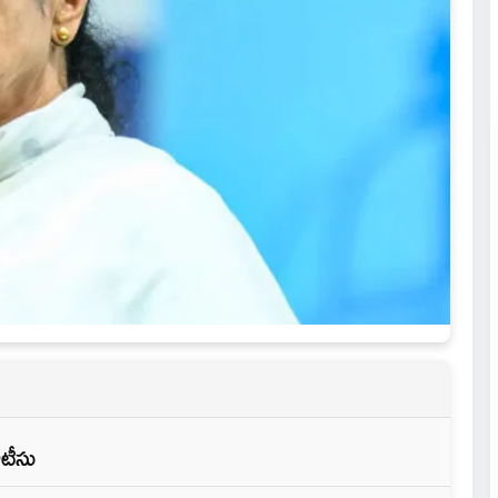
ోటీసు