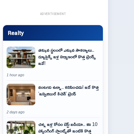
ADVERTISEMENT
Realty
తక్కువ స్థలంలో ఎక్కువ సౌకర్యాలు..
డ్యూప్లెక్స్ ఇళ్ల నిర్మాణంలో కొత్త ట్రెండ్స్
ఇవే!
1 hour ago
వంటగది ఉన్నా.. కనిపించదు! ఇదే కొత్త
'ఇన్విజిబుల్ కిచెన్' ట్రెండ్
2 days ago
చిన్న ఇళ్ల కోసం బెస్ట్ ఐడియా.. ఈ 10
హ్యాంగింగ్ ప్లాంట్స్‌తో ఇంటికి కొత్త