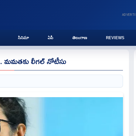
ADVERT
సినిమా
ఏపీ
తెలంగాణ
REVIEWS
ం.. మమతకు లీగల్ నోటీసు