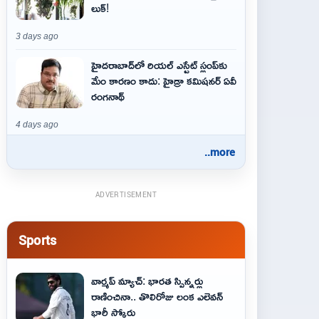
లుక్!
3 days ago
హైదరాబాద్‌లో రియల్ ఎస్టేట్ స్లంప్‌కు
మేం కారణం కాదు: హైడ్రా కమిషనర్ ఏవీ
రంగనాథ్
4 days ago
..more
ADVERTISEMENT
Sports
వార్మప్ మ్యాచ్: భారత స్పిన్నర్లు
రాణించినా.. తొలిరోజు లంక ఎలెవన్
భారీ స్కోరు