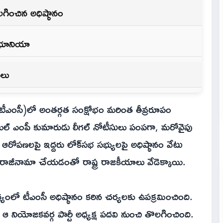
లగించిన అధిష్ఠానం
్ భూనియా
ీలు
స్ (టీఎంసీ)లో అంతర్గత సంక్షోభం మరింత తీవ్రరూపం
ీకే రెబల్ ఎంపీ కుమారుడు లీగల్ నోటీసులు పంపగా, మరోవైపు
్న ఆరోపణలపై ఇద్దరు లోక్‌సభ సభ్యులపై అధిష్ఠానం వేటు
 రాజీనామా చేయడంతో రాష్ట్ర రాజకీయాలు వేడెక్కాయి.
యంలో టీఎంసీ అధిష్ఠానం కఠిన చర్యలకు ఉపక్రమించింది.
 ఆ నియోజకవర్గ పార్టీ అధ్యక్ష పదవి నుంచి తొలగించింది.