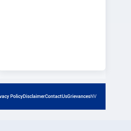
vacy Policy
Disclaimer
ContactUs
Grievances
NV