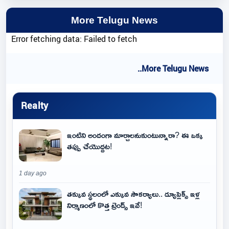
More Telugu News
Error fetching data: Failed to fetch
..More Telugu News
Realty
ఇంటిని అందంగా మార్చాలనుకుంటున్నారా? ఈ ఒక్క
తప్పు చేయొద్దట!
1 day ago
తక్కువ స్థలంలో ఎక్కువ సౌకర్యాలు.. డ్యూప్లెక్స్ ఇళ్ల
నిర్మాణంలో కొత్త ట్రెండ్స్ ఇవే!