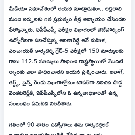
మీడియా సమావేశంలో ఆయన మాట్లాడుతూ.. లక్షలాది
మంది అర్హులకు గత ప్రభుత్వం తీవ్ర అన్యాయం చేసిందని
పేర్కొన్నారు. ఏపీపీఎస్సీ పరీక్షల విభాగంలో ఔట్‌సోర్సింగ్
ఉద్యోగినిగా పనిచేస్తున్న అనితారెడ్డి అనే మహిళ,
పంచాయతీ కార్యదర్శి గ్రేడ్-5 పరీక్షలో 150 మార్కులకు
గాను 112.5 మార్కులు సాధించి రాష్ట్రస్థాయిలో మొదటి
ర్యాంకు ఎలా సాధించారని ఆయన ప్రశ్నించారు. అలాగే,
ఆర్ట్స్, సైన్స్ రెండు విభాగాల్లోనూ టాపర్‌గా నిలిచిన దొడ్డ
వెంకటరెడ్డికి, ఏపీపీఎస్సీలోని ఓ ఉన్నతాధికారితో ఉన్న
సంబంధం ఏమిటని నిలదీశారు.
గతంలో 90 శాతం ఉద్యోగాలు తమ కార్యకర్తలకే
ఇచ్చామని విజయసాయిరెడ్డి చేసిన వ్యాఖ్యలను