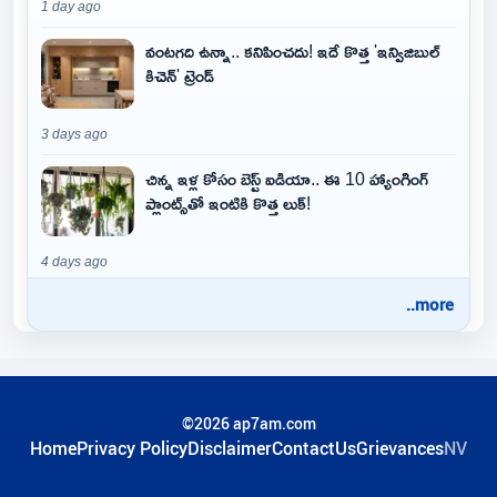
1 day ago
వంటగది ఉన్నా.. కనిపించదు! ఇదే కొత్త 'ఇన్విజిబుల్
కిచెన్' ట్రెండ్
3 days ago
చిన్న ఇళ్ల కోసం బెస్ట్ ఐడియా.. ఈ 10 హ్యాంగింగ్
ప్లాంట్స్‌తో ఇంటికి కొత్త లుక్!
4 days ago
..more
©2026 ap7am.com
Home
Privacy Policy
Disclaimer
ContactUs
Grievances
NV