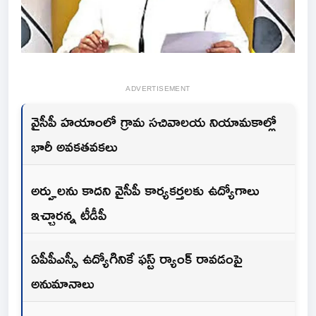
ADVERTISEMENT
వైసీపీ హయాంలో గ్రామ సచివాలయ నియామకాల్లో
భారీ అవకతవకలు
అర్హులను కాదని వైసీపీ కార్యకర్తలకు ఉద్యోగాలు
ఇచ్చారన్న టీడీపీ
ఏపీపీఎస్సీ ఉద్యోగినికే ఫస్ట్ ర్యాంక్ రావడంపై
అనుమానాలు