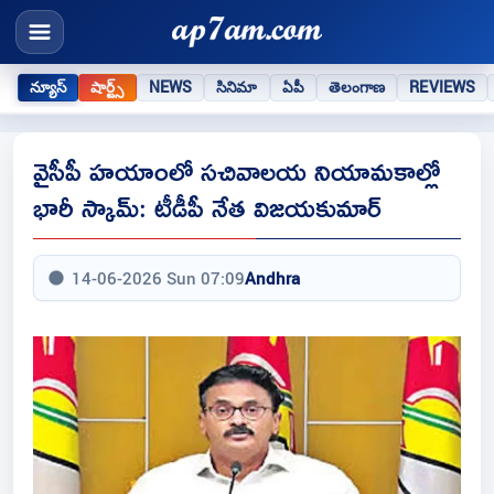
న్యూస్
షార్ట్స్
NEWS
సినిమా
ఏపీ
తెలంగాణ
REVIEWS
వైసీపీ హయాంలో సచివాలయ నియామకాల్లో
భారీ స్కామ్: టీడీపీ నేత విజయకుమార్
14-06-2026 Sun 07:09
Andhra