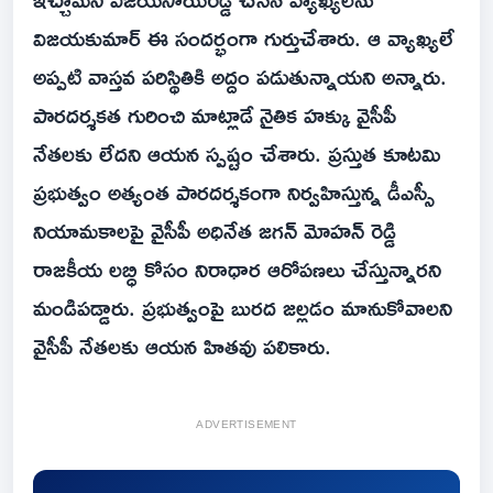
విజయకుమార్ ఈ సందర్భంగా గుర్తుచేశారు. ఆ వ్యాఖ్యలే
అప్పటి వాస్తవ పరిస్థితికి అద్దం పడుతున్నాయని అన్నారు.
పారదర్శకత గురించి మాట్లాడే నైతిక హక్కు వైసీపీ
నేతలకు లేదని ఆయన స్పష్టం చేశారు. ప్రస్తుత కూటమి
ప్రభుత్వం అత్యంత పారదర్శకంగా నిర్వహిస్తున్న డీఎస్సీ
నియామకాలపై వైసీపీ అధినేత జగన్ మోహన్ రెడ్డి
రాజకీయ లబ్ధి కోసం నిరాధార ఆరోపణలు చేస్తున్నారని
మండిపడ్డారు. ప్రభుత్వంపై బురద జల్లడం మానుకోవాలని
వైసీపీ నేతలకు ఆయన హితవు పలికారు.
ADVERTISEMENT