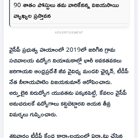
90 శాతం పోస్టులు తమ వారికేనన్న విజయసాయి
వ్యాఖ్యల ప్రస్తావన
ADVERTISEMENT
వైసీపీ ప్రభుత్వ హయాంలో 2019లో జరిగిన గ్రామ
సచివాలయ ఉద్యోగ నియామకాల్లో భారీ అవకతవకలు
జరిగాయని ఆంధ్రప్రదేశ్ జీవ వైవిధ్య మండలి ఛైర్మన్, టీడీపీ
నేత నీలాయపాలెం విజయకుమార్ ఆరోపించారు.
అర్హులైన నిరుద్యోగ యువతను పక్కనపెట్టి, కేవలం వైసీపీ
అనుచరులకే ఉద్యోగాలు కట్టబెట్టారని ఆయన తీవ్ర
విమర్శలు గుప్పించారు.
శనివారం టీడీపీ కేంద్ర కార్యాలయంలో ఏర్పాటు చేసిన