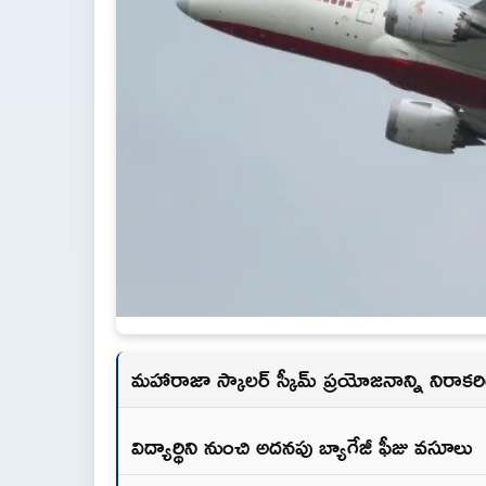
మహారాజా స్కాలర్ స్కీమ్ ప్రయోజనాన్ని నిరా
విద్యార్థిని నుంచి అదనపు బ్యాగేజీ ఫీజు వసూలు