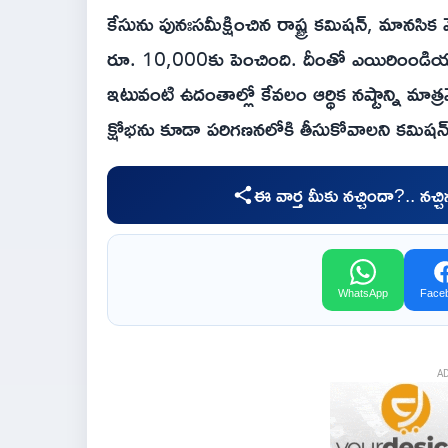
కేసును పునఃసమీక్షించిన రాష్ట్ర కమిషన్, మానసిక
రూ. 10,000కు పెంచింది. దీంతో ఎయిరింండియా చ
ఇటువంటి ఉదంతాల్లో కేవలం ఆర్థిక నష్టాన్ని మాత
క్షోభను కూడా పరిగణనలోకి తీసుకోవాలని కమిషన్ త
ఈ వార్త మీకు నచ్చిందా?.. నచ్
WhatsApp
Face
A