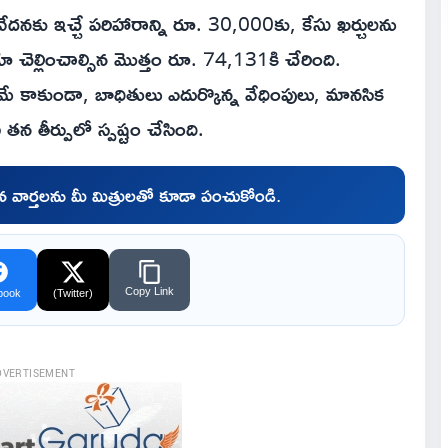
 వేదనకు ఇచ్చే పరిహారాన్ని రూ. 30,000కు, కేసు ఖర్చులను
ెల్లించాల్సిన మొత్తం రూ. 74,131కి చేరింది.
్రమే కాకుండా, బాధితులు ఎదుర్కొన్న వేధింపులు, మానసిక
న తీర్పులో స్పష్టం చేసింది.
చిన వార్తలను మీ మిత్రులతో కూడా పంచుకోండి.
Copy Link
book
(Twitter)
DVERTISEMENT