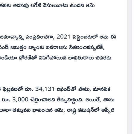
ంద తనకు అదనపు లగేజీ వెసులుబాటు ఉందని ఆమె
ాన్యాన్ని సంప్రదించగా, 2021 సెప్టెంబరులో ఆమె ఈ
ఫండ్ నిమిత్తం బ్యాంకు వివరాలను సేకరించినప్పటికీ,
ండియా ధోరణితో విసిగిపోయిన బాధితురాలు చివరకు
24 ఫిబ్రవరిలో రూ. 34,131 రిఫండ్‌తో పాటు, మానసిక
ూ. 3,000 చెల్లించాలని తీర్పునిచ్చింది. అయితే, తాను
ా తక్కువని భావించిన ఆమె, రాష్ట్ర కమిషన్‌లో అప్పీల్