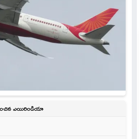
కరించిన ఎయిరిండియా