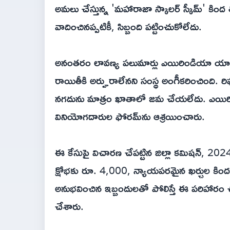
అమలు చేస్తున్న 'మహారాజా స్కాలర్ స్కీమ్' కి
వాదించినప్పటికీ, సిబ్బంది పట్టించుకోలేదు.
అనంతరం లావణ్య పలుమార్లు ఎయిరిండియా యాజమ
రాయితీకి అర్హురాలేనని సంస్థ అంగీకరించింది. రి
నగదును మాత్రం ఖాతాలో జమ చేయలేదు. ఎయిరి
వినియోగదారుల ఫోరమ్‌ను ఆశ్రయించారు.
ఈ కేసుపై విచారణ చేపట్టిన జిల్లా కమిషన్, 20
క్షోభకు రూ. 4,000, న్యాయపరమైన ఖర్చుల కింద ర
అనుభవించిన ఇబ్బందులతో పోలిస్తే ఈ పరిహారం చాల
చేశారు.