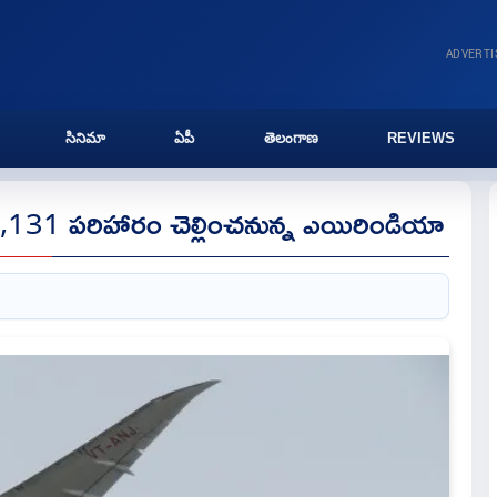
ADVERT
సినిమా
ఏపీ
తెలంగాణ
REVIEWS
రూ.74,131 పరిహారం చెల్లించనున్న ఎయిరిండియా