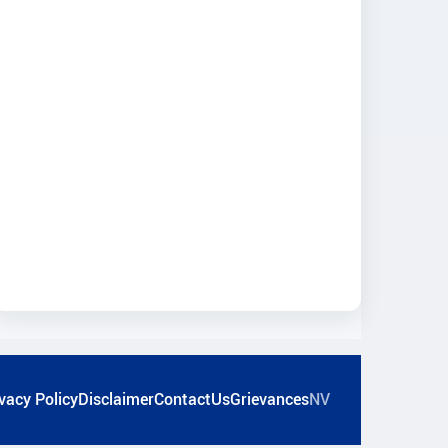
vacy Policy
Disclaimer
ContactUs
Grievances
NV