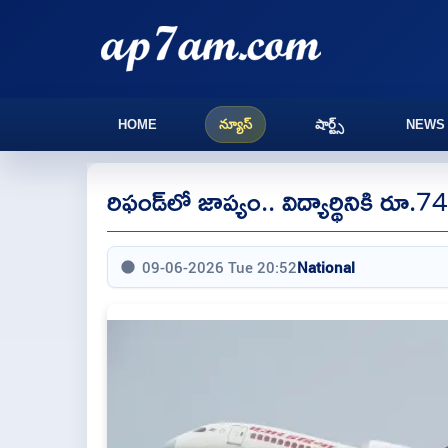
HOME
న్యూస్
షార్ట్స్
NEWS
రిఫండ్‌లో జాప్యం.. విద్యార్థినికి 
09-06-2026 Tue 20:52
National