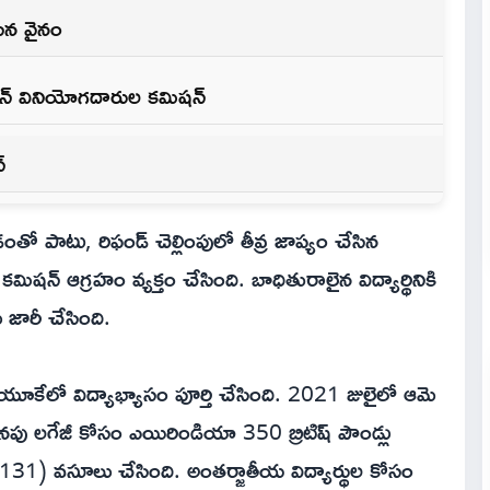
సిన వైనం
ాన్ వినియోగదారుల కమిషన్
్
డంతో పాటు, రిఫండ్ చెల్లింపులో తీవ్ర జాప్యం చేసిన
షన్ ఆగ్రహం వ్యక్తం చేసింది. బాధితురాలైన విద్యార్థినికి
జారీ చేసింది.
ని యూకేలో విద్యాభ్యాసం పూర్తి చేసింది. 2021 జులైలో ఆమె
ు లగేజీ కోసం ఎయిరిండియా 350 బ్రిటిష్ పౌండ్లు
,131) వసూలు చేసింది. అంతర్జాతీయ విద్యార్థుల కోసం