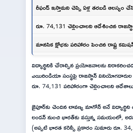
రీఫండ్ ఇస్తామని చెప్పి ఏళ్ల తరబడి ఆలస్యం చే
రూ. 74,131 చెల్లించాలని ఆదేశించిన రాజస్థ
మానసిక క్షోభకు పరిహారం పెంచిన రాష్ట్ర కమిషన
విద్యార్థినికి చేరాల్సిన ప్రయోజనాలను నిరాకరించ
ఎయిరిండియా సంస్థపై రాజస్థాన్ వినియోగదారుల కమి
రూ. 74,131 పరిహారంగా చెల్లించాలని ఆదేశాలు 
జైపూర్‌కు చెందిన లావణ్య మాగోన్ అనే విద్యార్థి
లండన్ నుంచి భారత్‌కు వస్తున్న సమయంలో, అదనప
(అప్పటి భారత కరెన్సీ ప్రకారం సుమారు రూ. 34