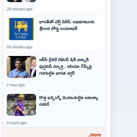
28 minutes ago
భారత్‌తో టెస్ట్ సిరీస్: అభిమానులకు
శ్రీలంక బోర్డు బంపరాఫర్
59 minutes ago
ఆసీస్ క్రికెట్ లెజెండ్ షేన్ వాట్సన్
పుస్తకమే స్ఫూర్తి.. ఆసియా గేమ్స్‌పై
గురిపెట్టిన భారత ఆర్చర్
1 hour ago
కొత్త ఇన్నింగ్స్ మొదలుపెట్టిన అజింక్యా
రహానే
4 hours ago
..more