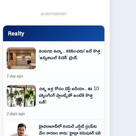
ADVERTISEMENT
Realty
వంటగది ఉన్నా.. కనిపించదు! ఇదే కొత్త
'ఇన్విజిబుల్ కిచెన్' ట్రెండ్
1 day ago
చిన్న ఇళ్ల కోసం బెస్ట్ ఐడియా.. ఈ 10
హ్యాంగింగ్ ప్లాంట్స్‌తో ఇంటికి కొత్త
లుక్!
2 days ago
హైదరాబాద్‌లో రియల్ ఎస్టేట్ స్లంప్‌కు
మేం కారణం కాదు: హైడ్రా కమిషనర్ ఏవీ