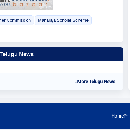
mer Commission
Maharaja Scholar Scheme
 Telugu News
..More Telugu News
Home
Pri