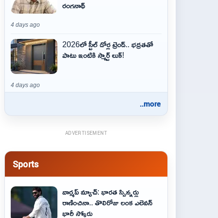
రంగనాథ్
4 days ago
2026లో స్టీల్ డోర్ల ట్రెండ్.. భద్రతతో
పాటు ఇంటికి స్మార్ట్ లుక్!
4 days ago
..more
ADVERTISEMENT
Sports
వార్మప్ మ్యాచ్: భారత స్పిన్నర్లు
రాణించినా.. తొలిరోజు లంక ఎలెవన్
భారీ స్కోరు