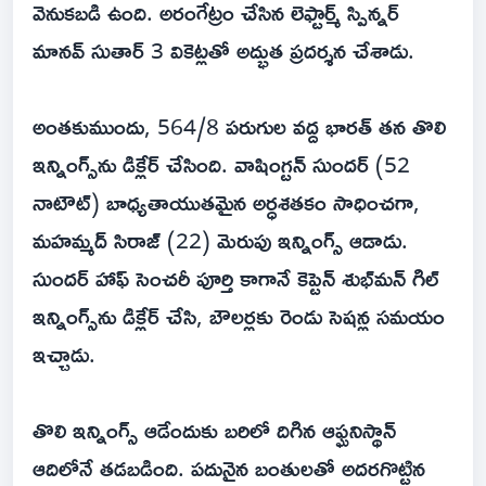
వెనుకబడి ఉంది. అరంగేట్రం చేసిన లెఫ్టార్మ్ స్పిన్నర్
మానవ్ సుతార్ 3 వికెట్లతో అద్భుత ప్రదర్శన చేశాడు.
అంతకుముందు, 564/8 పరుగుల వద్ద భారత్ తన తొలి
ఇన్నింగ్స్‌ను డిక్లేర్ చేసింది. వాషింగ్టన్ సుందర్ (52
నాటౌట్) బాధ్యతాయుతమైన అర్ధశతకం సాధించగా,
మహమ్మద్ సిరాజ్ (22) మెరుపు ఇన్నింగ్స్ ఆడాడు.
సుందర్ హాఫ్ సెంచరీ పూర్తి కాగానే కెప్టెన్ శుభ్‌మన్ గిల్
ఇన్నింగ్స్‌ను డిక్లేర్ చేసి, బౌలర్లకు రెండు సెషన్ల సమయం
ఇచ్చాడు.
తొలి ఇన్నింగ్స్ ఆడేందుకు బరిలో దిగిన ఆఫ్ఘనిస్థాన్
ఆదిలోనే తడబడింది. పదునైన బంతులతో అదరగొట్టిన