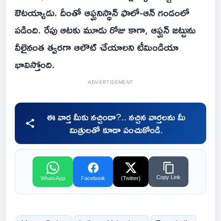
ఔటయ్యాడు. దీంతో ఆఫ్ఘనిస్థాన్ ఫాలో-ఆన్ గండంలో
పడింది. రేపు ఆటకు మూడు రోజు కాగా, ఆఫ్ఘన్ జట్టును
వీలైనంత త్వరగా ఆలౌట్ చేయాలని టీమిండియా
భావిస్తోంది.
ADVERTISEMENT
ఈ వార్త మీకు నచ్చిందా?.. నచ్చిన వార్తలను మీ
మిత్రులతో కూడా పంచుకోండి.
Copy Link
WhatsApp
Facebook
(Twitter)