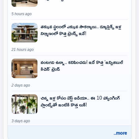
5 hours ago
తక్కువ స్థలంలో ఎక్కువ సౌకర్యాలు.. డ్యూప్లెక్స్ ఇళ్ల
నిర్మాణంలో కొత్త ట్రెండ్స్ ఇవే!
21 hours ago
వంటగది ఉన్నా.. కనిపించదు! ఇదే కొత్త 'ఇన్విజిబుల్
కిచెన్' ట్రెండ్
2 days ago
చిన్న ఇళ్ల కోసం బెస్ట్ ఐడియా.. ఈ 10 హ్యాంగింగ్
ప్లాంట్స్‌తో ఇంటికి కొత్త లుక్!
3 days ago
..more