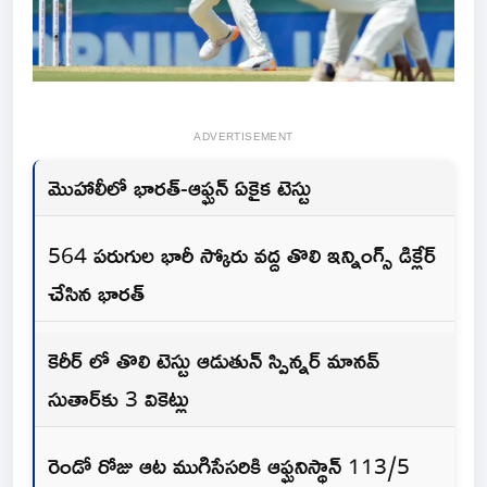
ADVERTISEMENT
మొహాలీలో భారత్-ఆఫ్ఘన్ ఏకైక టెస్టు
564 పరుగుల భారీ స్కోరు వద్ద తొలి ఇన్నింగ్స్ డిక్లేర్
చేసిన భారత్
కెరీర్ లో తొలి టెస్టు ఆడుతున్ స్పిన్నర్ మానవ్
సుతార్‌కు 3 వికెట్లు
రెండో రోజు ఆట ముగిసేసరికి ఆఫ్ఘనిస్థాన్ 113/5