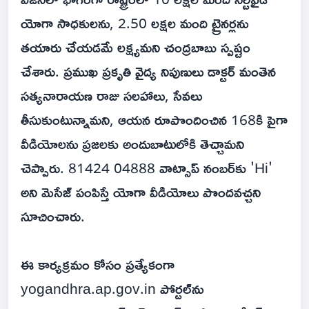
యోగా సాధకులను, 2.50 లక్షల మంది ట్రైనర్లను
తయారు చేయడమే లక్ష్యమని చంద్రబాబు స్పష్టం
చేశారు. ప్రముఖ ప్రకృతి వైద్య నిపుణులు డాక్టర్ మంతెన
సత్యనారాయణ రాజు సలహాలు, సేవలు
తీసుకుంటున్నామని, ఆయన రూపొందించిన 168కి పైగా
వీడియోలను ప్రజలకు అందుబాటులోకి తెచ్చామని
చెప్పారు. 81424 04888 వాట్సాప్ నంబర్‌కు 'Hi'
అని మెసేజ్ పంపిస్తే యోగా వీడియోలు పొందవచ్చని
సూచించారు.
ఈ కార్యక్రమం కోసం ప్రత్యేకంగా
yogandhra.ap.gov.in పోర్టల్‌ను