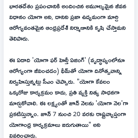
భారతదేశం ప్రపంచానికి అందించిన అమూల్యమైన జీవన
విధానం యోగా అని, దానిని ప్రజా ఉద్యమంగా మార్చి
ఆరోగ్యవంతమైన ఆంధ్రప్రదేశ్ నిర్మాణానికి కృషి చేస్తామని
తెలిపారు.
ఈ ఏడాది 'యోగా ఫర్ హెల్తీ ఏజింగ్' (వృద్ధాప్యంలోనూ
ఆరోగ్యంగా జీవించడం) థీమ్‌తో యోగా దినోత్సవాన్ని
నిర్వహిస్తున్నట్లు సీఎం చెప్పారు. "యోగా కేవలం
ఒక్కరోజు కార్యక్రమం కాదు, ప్రతి వ్యక్తి నిత్య సాధనగా
మార్చుకోవాలి. ఈ లక్ష్యంతో జూన్ నెలను 'యోగా నెల'గా
ప్రకటిస్తున్నాం. జూన్ 7 నుంచి 20 వరకు రాష్ట్రవ్యాప్తంగా
యోగాంధ్ర కార్యక్రమాలు జరుగుతాయి" అని
వివరించారు.