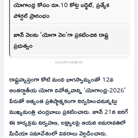
యోగాంధ్ర కోసం రూ.10 కోట్ల బడ్జెట్, ప్రత్యేక
పోర్టల్ ప్రారంభం
జూన్ నెలను 'యోగా నెల'గా ప్రకటించిన రాష్ట్ర
ప్రభుత్వం
ADVERTISEMENT
రాష్ట్రవ్యాప్తంగా కోటి మంది భాగస్వామ్యంతో 12వ
అంతర్జాతీయ యోగా దినోత్సవాన్ని ‘యోగాంధ్ర-2026’
పేరుతో అత్యంత ప్రతిష్ఠాత్మకంగా నిర్వహించనున్నట్లు
ముఖ్యమంత్రి చంద్రబాబు ప్రకటించారు. జూన్ 21న జరిగే
ఈ కార్యక్రమ నిర్వహణ, లక్ష్యాలపై ఆయన అమరావతిలో
మీడియా సమావేశంలో వివరాలు వెల్లడించారు.