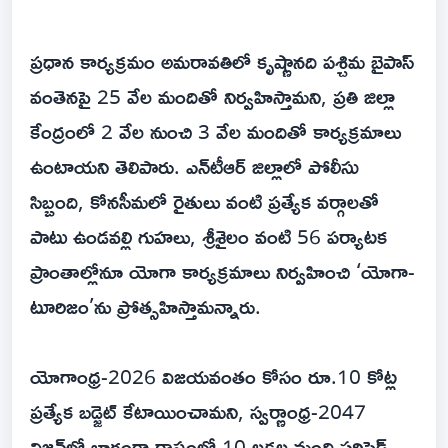
ప్రధాన కార్యక్రమం అమరావతిలో కృష్ణానది పశ్చిమ బైపాస్
వంతెనపై 25 వేల మందితో నిర్వహిస్తామని, ప్రతి జిల్లా
కేంద్రంలో 2 వేల నుంచి 3 వేల మందితో కార్యక్రమాలు
ఉంటాయని తెలిపారు. ఎన్‌టీఆర్ జిల్లాలో పోలీసు
సిబ్బంది, కోనసీమలో రైతులు వంటి ప్రత్యేక వర్గాలతో
పాటు ఉండవల్లి గుహలు, శ్రీశైలం వంటి 56 పర్యాటక
ప్రాంతాల్లోనూ యోగా కార్యక్రమాలు నిర్వహించి ‘యోగా-
టూరిజం’ను ప్రోత్సహిస్తామన్నారు.
యోగాంధ్ర-2026 విజయవంతం కోసం రూ.10 కోట్ల
ప్రత్యేక బడ్జెట్ కేటాయించామని, స్వర్ణాంధ్ర-2047
విజన్‌లో భాగంగా రాష్ట్రంలో 10 లక్షల మంది సర్టిఫైడ్