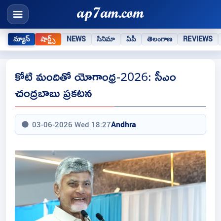
న్యూస్
షార్ట్స్
NEWS
సినిమా
ఏపీ
తెలంగాణ
REVIEWS
కోటి మందితో యోగాంధ్ర-2026: సీఎం
చంద్రబాబు ప్రకటన
03-06-2026 Wed 18:27
Andhra