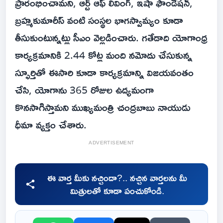
ప్రారంభించామని, ఆర్ట్ ఆఫ్ లివింగ్, ఇషా ఫౌండేషన్,
బ్రహ్మకుమారీస్ వంటి సంస్థల భాగస్వామ్యం కూడా
తీసుకుంటున్నట్లు సీఎం వెల్లడించారు. గతేడాది యోగాంధ్ర
కార్యక్రమానికి 2.44 కోట్ల మంది నమోదు చేసుకున్న
స్ఫూర్తితో ఈసారి కూడా కార్యక్రమాన్ని విజయవంతం
చేసి, యోగాను 365 రోజుల ఉద్యమంగా
కొనసాగిస్తామని ముఖ్యమంత్రి చంద్రబాబు నాయుడు
ధీమా వ్యక్తం చేశారు.
ADVERTISEMENT
ఈ వార్త మీకు నచ్చిందా?.. నచ్చిన వార్తలను మీ
మిత్రులతో కూడా పంచుకోండి.