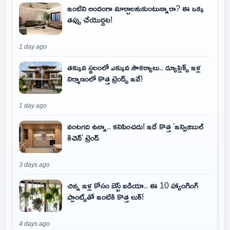
ఇంటిని అందంగా మార్చాలనుకుంటున్నారా? ఈ ఒక్క
తప్పు చేయొద్దట!
1 day ago
తక్కువ స్థలంలో ఎక్కువ సౌకర్యాలు.. డ్యూప్లెక్స్ ఇళ్ల
నిర్మాణంలో కొత్త ట్రెండ్స్ ఇవే!
1 day ago
వంటగది ఉన్నా.. కనిపించదు! ఇదే కొత్త 'ఇన్విజిబుల్
కిచెన్' ట్రెండ్
3 days ago
చిన్న ఇళ్ల కోసం బెస్ట్ ఐడియా.. ఈ 10 హ్యాంగింగ్
ప్లాంట్స్‌తో ఇంటికి కొత్త లుక్!
4 days ago