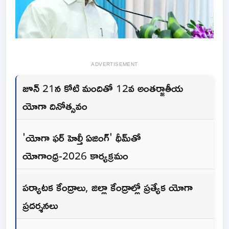
ADVERTISEMENT
జూన్ 21న కోటి మందితో 12వ అంతర్జాతీయ
యోగా దినోత్సవం
'యోగా ఫర్ హెల్తీ ఏజింగ్' థీమ్‌తో
యోగాంధ్ర-2026 కార్యక్రమం
పర్యాటక కేంద్రాలు, జిల్లా కేంద్రాల్లో ప్రత్యేక యోగా
ప్రదర్శనలు