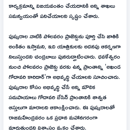
కార్యక్రమాన్ని విజయవంతం చేయడానికి అన్ని శాఖలు
సమన్వయంతో పనిచేయాలని స్పష్టం చేశారు.
పుష్కరాల నాటికి పోలవరం ప్రాజెక్టును పూర్తి చేసి జాతికి
అంకితం ఇస్తామని, ఇది యాత్రికులకు అదనపు ఆకర్షణగా
నిలుస్తుందని చంద్రబాబు పునరుద్ఘాటించారు. ధవళేశ్వరం
నుంచి పోలవరం ప్రాజెక్టు వరకు ఉన్న ప్రాంతాన్ని 'అఖండ
గోదావరి కారిడార్'గా అభివృద్ధి చేయాలని సూచించారు.
పుష్కరాల కోసం అభివృద్ధి చేసే అన్ని మౌలిక
సదుపాయాలు గోదావరి బేసిన్ ప్రాంతానికి శాశ్వత
ఆస్తులుగా మారాలని ఆకాంక్షించారు. ఈ పుష్కరాలతో
రాజమహేంద్రవరం ఒక ప్రధాన మహానగరంగా
మారుతుందని విశ్వాసం వ్యక్తం చేశారు.