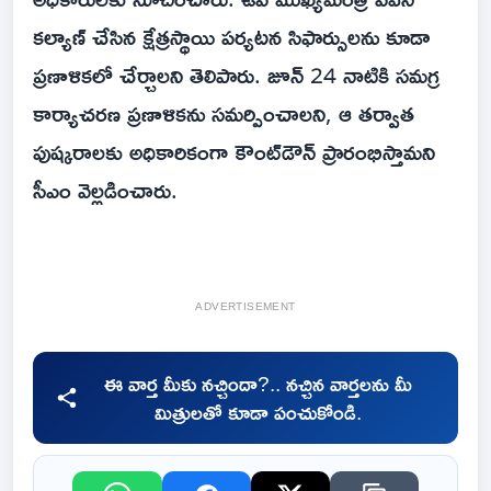
కల్యాణ్ చేసిన క్షేత్రస్థాయి పర్యటన సిఫార్సులను కూడా
ప్రణాళికలో చేర్చాలని తెలిపారు. జూన్ 24 నాటికి సమగ్ర
కార్యాచరణ ప్రణాళికను సమర్పించాలని, ఆ తర్వాత
పుష్కరాలకు అధికారికంగా కౌంట్‌డౌన్ ప్రారంభిస్తామని
సీఎం వెల్లడించారు.
ADVERTISEMENT
ఈ వార్త మీకు నచ్చిందా?.. నచ్చిన వార్తలను మీ
మిత్రులతో కూడా పంచుకోండి.