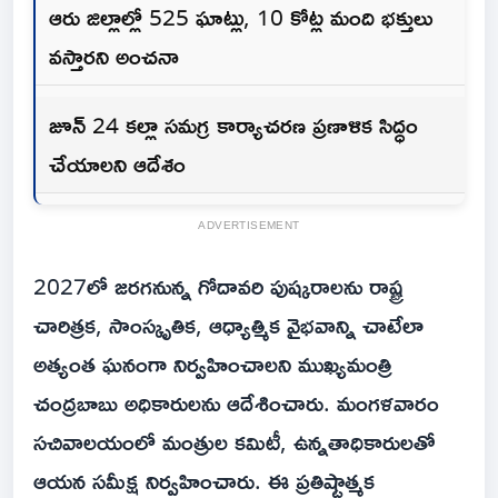
ఆరు జిల్లాల్లో 525 ఘాట్లు, 10 కోట్ల మంది భక్తులు
వస్తారని అంచనా
జూన్ 24 కల్లా సమగ్ర కార్యాచరణ ప్రణాళిక సిద్ధం
చేయాలని ఆదేశం
ADVERTISEMENT
2027లో జరగనున్న గోదావరి పుష్కరాలను రాష్ట్ర
చారిత్రక, సాంస్కృతిక, ఆధ్యాత్మిక వైభవాన్ని చాటేలా
అత్యంత ఘనంగా నిర్వహించాలని ముఖ్యమంత్రి
చంద్రబాబు అధికారులను ఆదేశించారు. మంగళవారం
సచివాలయంలో మంత్రుల కమిటీ, ఉన్నతాధికారులతో
ఆయన సమీక్ష నిర్వహించారు. ఈ ప్రతిష్టాత్మక