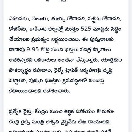
పోలవరం, ఏలూరు, తూర్పు గోదావరి, పశ్చిమ గోదావరి,
కోనసీమ, కాకినాడ జిల్లాల్లో మొత్తం 525 ఘాట్లను సిద్ధం
చేయాలని ప్రభుత్వం నిర్ణయించింది. ఈ పుష్కరాలకు
దాదాపు 9.95 కోట్ల మంది భక్తులు పవిత్ర స్నానాలు
ఆచరిస్తారని అధికారులు అంచనా వేస్తున్నారు. యాత్రికుల
సౌకర్యార్థం రహదారి, రైల్వే ట్రాఫిక్ నిర్వహణపై దృష్టి
పెట్టాలని, పుష్కర ఘాట్లకు క్రమపద్ధతిలో నంబర్లు
కేటాయించాలని ఆదేశించారు.
ప్రత్యేక రైళ్లు, కేంద్రం నుంచి ఆర్థిక సహాయం కోరుతూ
కేంద్ర రైల్వే మంత్రి అశ్విని వైష్ణవ్‌కు లేఖ రాయాలని
అధికారులకు సూచించారు. ఉప ముఖ్యమంత్రి పవన్