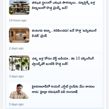
తక్కువ స్థలంలో ఎక్కువ సౌకర్యాలు.. డ్యూప్లెక్స్ ఇళ్ల
నిర్మాణంలో కొత్త ట్రెండ్స్ ఇవే!
14 hours ago
వంటగది ఉన్నా.. కనిపించదు! ఇదే కొత్త 'ఇన్విజిబుల్
కిచెన్' ట్రెండ్
2 days ago
చిన్న ఇళ్ల కోసం బెస్ట్ ఐడియా.. ఈ 10 హ్యాంగింగ్
ప్లాంట్స్‌తో ఇంటికి కొత్త లుక్!
3 days ago
హైదరాబాద్‌లో రియల్ ఎస్టేట్ స్లంప్‌కు మేం కారణం
కాదు: హైడ్రా కమిషనర్ ఏవీ రంగనాథ్
5 days ago