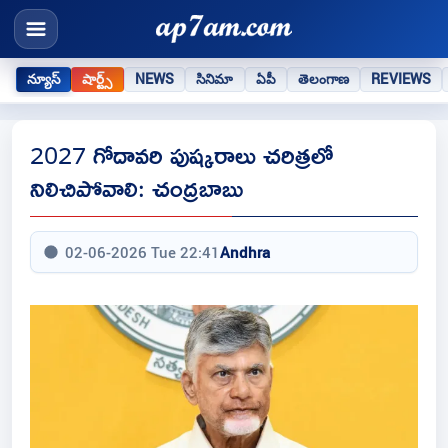
న్యూస్
షార్ట్స్
NEWS
సినిమా
ఏపీ
తెలంగాణ
REVIEWS
2027 గోదావరి పుష్కరాలు చరిత్రలో
నిలిచిపోవాలి: చంద్రబాబు
02-06-2026 Tue 22:41
Andhra