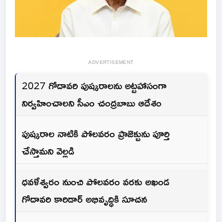
ADVERTISEMENT
2027 గోదావరి పుష్కరాలను అట్టహాసంగా
నిర్వహించాలని సీఎం చంద్రబాబు ఆదేశం
పుష్కరాల నాటికి పోలవరం ప్రాజెక్టును పూర్తి
చేస్తామని వెల్లడి
ధవళేశ్వరం నుంచి పోలవరం వరకు అఖండ
గోదావరి కారిడార్ అభివృద్ధికి సూచన