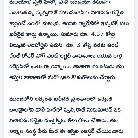
మలయాళ స్టార్ హీరో, పాన్ ఇండియా నటుడిగా
ఎదుగుతున్న పృథ్వీరాజ్ సుకుమారన్‌కు విలాసవంతమైన
కార్లంటే ఎంతో మక్కువ. ఆయన గ్యారేజీలో ఇప్పటికే పలు
ఖరీదైన కార్లు ఉన్నాయి. సుమారు రూ. 4.37 కోట్ల
విలువైన లంబోర్ఘిని ఉరుస్, రూ. 3 కోట్ల వరకు ఉండే
రేంజ్ రోవర్ వోగ్ వంటి లగ్జరీ వాహనాలు ఆయన కార్ల
కలెక్షన్‌లో భాగంగా ఉన్నాయి. తాజాగా ఈ నటుడు తన
ఆస్తుల జాబితాలో మరో భారీ కొనుగోలును చేర్చారు.
ముంబైలోని అత్యంత ఖరీదైన ప్రాంతాలలో ఒకటైన
బాంద్రాలోని పాలీ హిల్‌లో పృథ్వీరాజ్ సుకుమారన్ ఒక
విలాసవంతమైన డూప్లెక్స్‌ను కొనుగోలు చేశారు. తన
నిర్మాణ సంస్థ పేరు మీద ఈ ఆస్తిని రిజిస్టర్ చేయించారు.