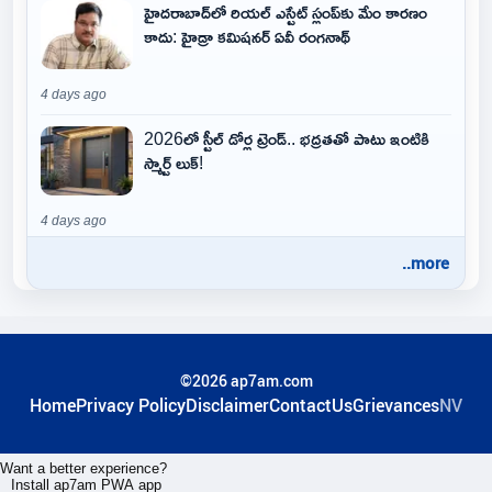
హైదరాబాద్‌లో రియల్ ఎస్టేట్ స్లంప్‌కు మేం కారణం
కాదు: హైడ్రా కమిషనర్ ఏవీ రంగనాథ్
4 days ago
2026లో స్టీల్ డోర్ల ట్రెండ్.. భద్రతతో పాటు ఇంటికి
స్మార్ట్ లుక్!
4 days ago
..more
©2026 ap7am.com
Home
Privacy Policy
Disclaimer
ContactUs
Grievances
NV
Want a better experience?
Install ap7am PWA app