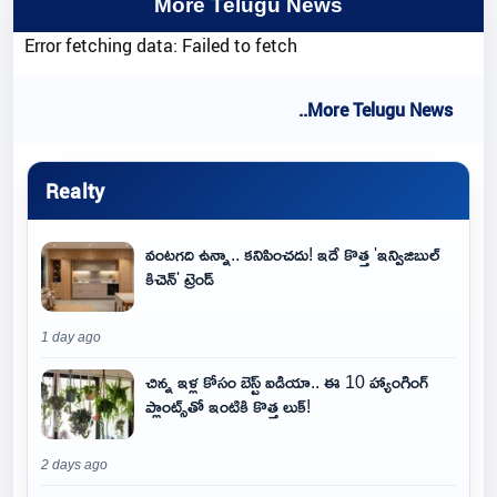
More Telugu News
Error fetching data: Failed to fetch
..More Telugu News
Realty
వంటగది ఉన్నా.. కనిపించదు! ఇదే కొత్త 'ఇన్విజిబుల్
కిచెన్' ట్రెండ్
1 day ago
చిన్న ఇళ్ల కోసం బెస్ట్ ఐడియా.. ఈ 10 హ్యాంగింగ్
ప్లాంట్స్‌తో ఇంటికి కొత్త లుక్!
2 days ago