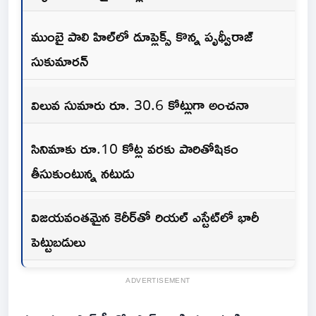
ముంబై పాలి హిల్‌లో డూప్లెక్స్ కొన్న పృథ్వీరాజ్
సుకుమారన్
విలువ సుమారు రూ. 30.6 కోట్లుగా అంచనా
సినిమాకు రూ.10 కోట్ల వరకు పారితోషికం
తీసుకుంటున్న నటుడు
విజయవంతమైన కెరీర్‌తో రియల్ ఎస్టేట్‌లో భారీ
పెట్టుబడులు
ADVERTISEMENT