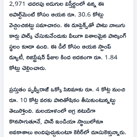
2,971 చదరపు అడుగుల విస్తీర్ణంలో ఉన్న ఈ
అపార్ట్‌మెంట్ కోసం ఆయన రూ. 30.6 కోట్లు
వెచ్చించినట్టు సమాచారం. ఈ డూప్లెక్స్‌తో పాటు నాలుగు
కార్లు పార్క్ చేసుకునేందుకు వీలుగా విశాలమైన పార్కింగ్
స్థలం కూడా ఉంది. ఈ డీల్ కోసం ఆయన స్టాంప్
డ్యూటీ, రిజిస్ట్రేషన్ ఫీజుల కింద అదనంగా రూ. 1.84
కోట్లు చెల్లించారు.
ప్రస్తుతం పృథ్వీరాజ్ ఒక్కో సినిమాకు రూ. 4 కోట్ల నుంచి
రూ. 10 కోట్ల వరకు పారితోషికం తీసుకుంటున్నట్టు
తెలుస్తోంది. మలయాళంలో అగ్ర నటుడిగా
కొనసాగుతూనే, పాన్ ఇండియా స్థాయిలోనూ
అవకాశాలు అందిపుచ్చుకుంటూ కెరీర్‌లో దూసుకెళ్తున్నారు.