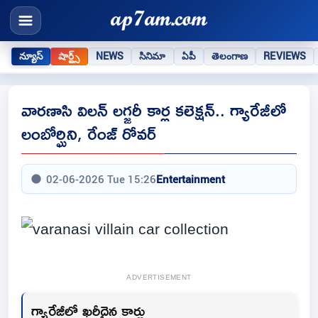
న్యూస్
షార్ట్స్
NEWS
సినిమా
ఏపీ
తెలంగాణ
REVIEWS
వారణాసి విలన్ లగ్జరీ కార్ల కలెక్షన్.. గ్యారేజీలో
లంబోర్ఘిని, రేంజ్ రోవర్
02-06-2026 Tue 15:26
Entertainment
ADVERTISEMENT
గ్యారేజీలో ఖరీదైన కార్లు