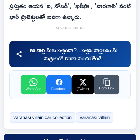
ప్రస్తుతం ఆయన 'ఐ, నోబడీ', 'ఖలీఫా', 'వారణాసి' వంటి
భారీ ప్రాజెక్టులతో బిజీగా ఉన్నారు.
ADVERTISEMENT
ఈ వార్త మీకు నచ్చిందా?.. నచ్చిన వార్తలను మీ
మిత్రులతో కూడా పంచుకోండి.
Copy Link
WhatsApp
Facebook
(Twitter)
varanasi villain car collection
Varanasi villain