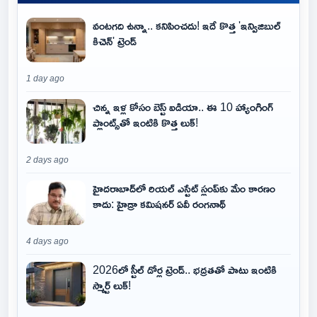
వంటగది ఉన్నా.. కనిపించదు! ఇదే కొత్త 'ఇన్విజిబుల్
కిచెన్' ట్రెండ్
1 day ago
చిన్న ఇళ్ల కోసం బెస్ట్ ఐడియా.. ఈ 10 హ్యాంగింగ్
ప్లాంట్స్‌తో ఇంటికి కొత్త లుక్!
2 days ago
హైదరాబాద్‌లో రియల్ ఎస్టేట్ స్లంప్‌కు మేం కారణం
కాదు: హైడ్రా కమిషనర్ ఏవీ రంగనాథ్
4 days ago
2026లో స్టీల్ డోర్ల ట్రెండ్.. భద్రతతో పాటు ఇంటికి
స్మార్ట్ లుక్!