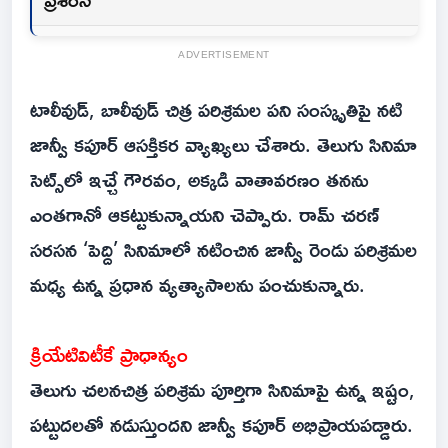
ADVERTISEMENT
టాలీవుడ్, బాలీవుడ్ చిత్ర పరిశ్రమల పని సంస్కృతిపై నటి
జాన్వీ కపూర్ ఆసక్తికర వ్యాఖ్యలు చేశారు. తెలుగు సినిమా
సెట్స్‌లో ఇచ్చే గౌరవం, అక్కడి వాతావరణం తనను
ఎంతగానో ఆకట్టుకున్నాయని చెప్పారు. రామ్ చరణ్
సరసన ‘పెద్ది’ సినిమాలో నటించిన జాన్వీ రెండు పరిశ్రమల
మధ్య ఉన్న ప్రధాన వ్యత్యాసాలను పంచుకున్నారు.
క్రియేటివిటీకే ప్రాధాన్యం
తెలుగు చలనచిత్ర పరిశ్రమ పూర్తిగా సినిమాపై ఉన్న ఇష్టం,
పట్టుదలతో నడుస్తుందని జాన్వీ కపూర్ అభిప్రాయపడ్డారు.