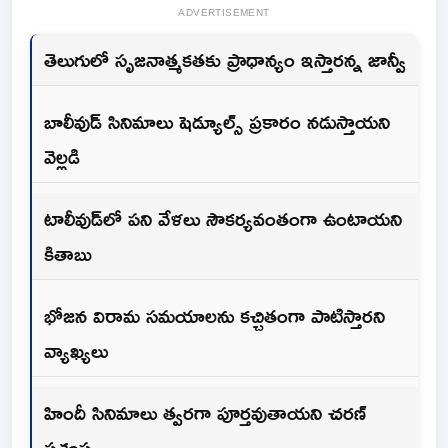
ADVERTISEMENT
తెలుగులో సృజనాత్మకతకు ప్రాధాన్యం ఇస్తారన్న జాన్వీ
బాలీవుడ్ సినిమాలు షెడ్యూల్స్ ప్రకారం నడుస్తాయని
వెల్లడి
టాలీవుడ్‌లో పని వేళలు సౌకర్యవంతంగా ఉంటాయని
కితాబు
భోజన విరామ సమయాలను కచ్చితంగా పాటిస్తారని
వ్యాఖ్యలు
హిందీ సినిమాలు త్వరగా పూర్తవుతాయని చరణ్
ప్రశంస