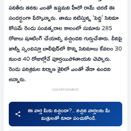
పనితీరు తనకు ఎంతో ఇష్టమని హీరో రామ్ చరణ్ ఈ
సందర్భంగా పేర్కొన్నారు. తాము నటిస్తున్న ‘పెద్ది’ సినిమా
కోసమే రెండు సంవత్సరాల కాలంలో సుమారు 285
రోజులు షూటింగ్ చేయాల్సి వచ్చిందని గుర్తుచేశారు. దీనిపై
జాన్వీ స్పందిస్తూ బాలీవుడ్‌లో కొన్ని సినిమాలు కేవలం 30
నుంచి 40 రోజుల్లోనే పూర్తయిపోతాయని చెప్పారు.
రెండు పరిశ్రమల నిర్మాణ శైలిలో ఎంతో తేడా ఉందని
అన్నారు.
ADVERTISEMENT
ఈ వార్త మీకు నచ్చిందా?.. నచ్చిన వార్తలను మీ
మిత్రులతో కూడా పంచుకోండి.