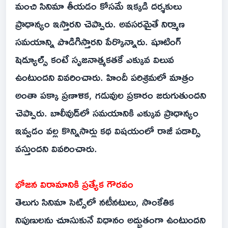
మంచి సినిమా తీయడం కోసమే ఇక్కడి దర్శకులు
ప్రాధాన్యం ఇస్తారని చెప్పారు. అవసరమైతే నిర్మాణ
సమయాన్ని పొడిగిస్తారని పేర్కొన్నారు. షూటింగ్
షెడ్యూల్స్ కంటే సృజనాత్మకతకే ఎక్కువ విలువ
ఉంటుందని వివరించారు. హిందీ పరిశ్రమలో మాత్రం
అంతా పక్కా ప్రణాళిక, గడువుల ప్రకారం జరుగుతుందని
చెప్పారు. బాలీవుడ్‌లో సమయానికి ఎక్కువ ప్రాధాన్యం
ఇవ్వడం వల్ల కొన్నిసార్లు కథ విషయంలో రాజీ పడాల్సి
వస్తుందని వివరించారు.
భోజన విరామానికి ప్రత్యేక గౌరవం
తెలుగు సినిమా సెట్స్‌లో నటీనటులు, సాంకేతిక
నిపుణులను చూసుకునే విధానం అద్భుతంగా ఉంటుందని