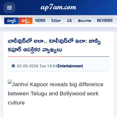
న్యూస్
షార్ట్స్
NEWS
సినిమా
ఏపీ
తెలంగాణ
REVIEWS
బాలీవుడ్‌లో అలా.. టాలీవుడ్‌లో ఇలా: జాన్వీ
కపూర్‌ ఆసక్తికర వ్యాఖ్యలు
02-06-2026 Tue 14:04
Entertainment