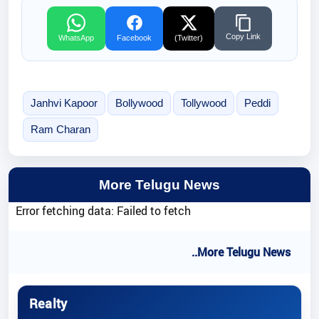
Copy Link
WhatsApp
Facebook
(Twitter)
Janhvi Kapoor
Bollywood
Tollywood
Peddi
Ram Charan
More Telugu News
Error fetching data: Failed to fetch
..More Telugu News
Realty