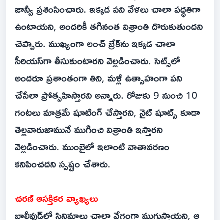
జాన్వీ ప్రశంసించారు. ఇక్కడ పని వేళలు చాలా పద్ధతిగా
ఉంటాయని, అందరికీ తగినంత విశ్రాంతి దొరుకుతుందని
చెప్పారు. ముఖ్యంగా లంచ్ బ్రేక్‌ను ఇక్కడ చాలా
సీరియస్‌గా తీసుకుంటారని వెల్లడించారు. సెట్స్‌లో
అందరూ ప్రశాంతంగా తిని, మళ్లీ ఉత్సాహంగా పని
చేసేలా ప్రోత్సహిస్తారని అన్నారు. రోజుకు 9 నుంచి 10
గంటలు మాత్రమే షూటింగ్ చేస్తారని, నైట్ షూట్స్ కూడా
తెల్లవారుజామునే ముగించి విశ్రాంతి ఇస్తారని
వెల్లడించారు. ముంబైలో ఇలాంటి వాతావరణం
కనిపించదని స్పష్టం చేశారు.
చరణ్ ఆసక్తికర వ్యాఖ్యలు
బాలీవుడ్‌లో సినిమాలు చాలా వేగంగా ముగుస్తాయని, ఆ