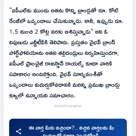
"ఐపీఎల్‌కు ముందు అతను కొన్ని బ్రాండ్లతో రూ. కోటి
రేంజ్‌లో ఒప్పందాలు చేసుకున్నాడు. కానీ, ఇప్పుడు రూ.
1.5 నుంచి 2 కోట్ల వరకు ఆశిస్తున్నాడు" అని ఓ
నిపుణుడు ఎన్డీటీవీకి తెలిపారు. ప్రస్తుతం వైభవ్ బ్రాండ్
పోర్ట్‌ఫోలియోను అతని తల్లిదండ్రులు నిర్వహిస్తుండగా,
ఐపీఎల్ ఫ్రాంచైజీ రాజస్థాన్ రాయల్స్ కూడా వారికి
సహకారం అందిస్తోంది. వైభవ్ సూర్యవంశీతో
ఒప్పందాలు కుదుర్చుకోవడానికి మరిన్ని ప్రముఖ బ్రాండ్లు
క్యూలో ఉన్నాయని సమాచారం.
ADVERTISEMENT
ఈ వార్త మీకు నచ్చిందా?.. నచ్చిన వార్తలను మీ
మిత్రులతో కూడా పంచుకోండి.