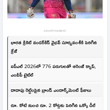
ADVERTISEMENT
భారత క్రికెట్ వండర్‌కిడ్ వైభవ్ సూర్యవంశీకి పెరిగిన
క్రేజ్
ఐపీఎల్ 2026లో 776 పరుగులతో ఆరెంజ్ క్యాప్,
ఎంవీపీ టైటిల్
దాదాపు రెట్టింపైన బ్రాండ్ ఎండార్స్‌మెంట్ ఫీజులు
రూ. కోటి నుంచి రూ. 2 కోట్లకు పెరిగిన ఒక్కో డీల్