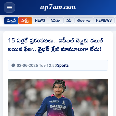
న్యూస్
షార్ట్స్
NEWS
సినిమా
ఏపీ
తెలంగాణ
REVIEWS
15 ఏళ్లకే ప్రకంపనలు.. ఐపీఎల్ దెబ్బకు డబుల్
అయిన ఫీజు.. వైభవ్ క్రేజ్ మామూలుగా లేదు!
02-06-2026 Tue 12:50
Sports