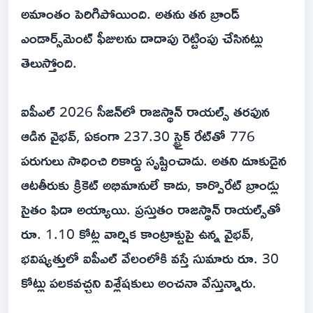
అమాంతం పెరిగిపోయింది. అతను తన బ్రాండ్
ఎండార్స్‌మెంట్ ఫీజులను దాదాపు రెట్టింపు చేసినట్లు
తెలుస్తోంది.
ఐపీఎల్ 2026 సీజన్‌లో రాజస్థాన్ రాయల్స్ తరఫున
ఆడిన వైభవ్, ఏకంగా 237.30 స్ట్రైక్ రేట్‌తో 776
పరుగులు సాధించి రికార్డు సృష్టించాడు. అతని దూకుడైన
ఆటతీరుకు క్రికెట్ అభిమానులే కాదు, కార్పొరేట్ బ్రాండ్లు
సైతం ఫిదా అయ్యాయి. ప్రస్తుతం రాజస్థాన్ రాయల్స్‌తో
రూ. 1.10 కోట్ల వార్షిక కాంట్రాక్టుపై ఉన్న వైభవ్,
భవిష్యత్తులో ఐపీఎల్ వేలంలోకి వస్తే సుమారు రూ. 30
కోట్లు పలకవచ్చని విశ్లేషకులు అంచనా వేస్తున్నారు.