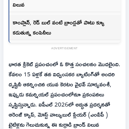
విలువ
కాంప్లాన్, రెడ్ బుల్ వంటి బ్రాండ్లతో పాటు క్యూ
కడుతున్న కంపెనీలు
ADVERTISEMENT
భారత క్రికెట్ ప్రపంచంలో ఓ కొత్త సంచలనం మొదలైంది.
కేవలం 15 ఏళ్లకే తన విధ్వంసకర బ్యాటింగ్‌తో అందరి
దృష్టినీ ఆకర్షించిన యువ కెరటం వైభవ్ సూర్యవంశీ,
ఇప్పుడు కమర్షియల్ ప్రపంచంలోనూ ప్రకంపనలు
సృష్టిస్తున్నాడు. ఐపీఎల్ 2026లో అద్భుత ప్రదర్శనతో
ఆరెంజ్ క్యాప్, మోస్ట్ వాల్యుబుల్ ప్లేయర్ (ఎంవీపీ )
టైటిళ్లను గెలుచుకున్న ఈ కుర్రాడి బ్రాండ్ విలువ