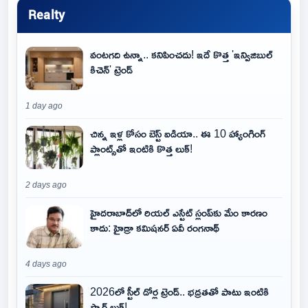
Realty
వంటగది ఉన్నా.. కనిపించదు! ఇదే కొత్త 'ఇన్విజిబుల్
కిచెన్' ట్రెండ్
1 day ago
చిన్న ఇళ్ల కోసం బెస్ట్ ఐడియా.. ఈ 10 హ్యాంగింగ్
ప్లాంట్స్‌తో ఇంటికి కొత్త లుక్!
2 days ago
హైదరాబాద్‌లో రియల్ ఎస్టేట్ స్లంప్‌కు మేం కారణం
కాదు: హైడ్రా కమిషనర్ ఏవీ రంగనాథ్
4 days ago
2026లో స్టీల్ డోర్ల ట్రెండ్.. భద్రతతో పాటు ఇంటికి
స్మార్ట్ లుక్!