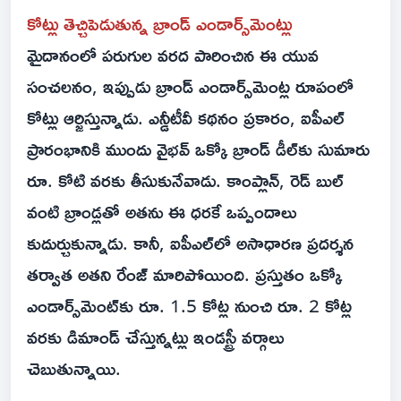
కోట్లు తెచ్చిపెడుతున్న బ్రాండ్ ఎండార్స్‌మెంట్లు
మైదానంలో పరుగుల వరద పారించిన ఈ యువ
సంచలనం, ఇప్పుడు బ్రాండ్ ఎండార్స్‌మెంట్ల రూపంలో
కోట్లు ఆర్జిస్తున్నాడు. ఎన్డీటీవీ కథనం ప్రకారం, ఐపీఎల్
ప్రారంభానికి ముందు వైభవ్ ఒక్కో బ్రాండ్ డీల్‌కు సుమారు
రూ. కోటి వరకు తీసుకునేవాడు. కాంప్లాన్, రెడ్ బుల్
వంటి బ్రాండ్లతో అతను ఈ ధరకే ఒప్పందాలు
కుదుర్చుకున్నాడు. కానీ, ఐపీఎల్‌లో అసాధారణ ప్రదర్శన
తర్వాత అతని రేంజ్ మారిపోయింది. ప్రస్తుతం ఒక్కో
ఎండార్స్‌మెంట్‌కు రూ. 1.5 కోట్ల నుంచి రూ. 2 కోట్ల
వరకు డిమాండ్ చేస్తున్నట్లు ఇండస్ట్రీ వర్గాలు
చెబుతున్నాయి.