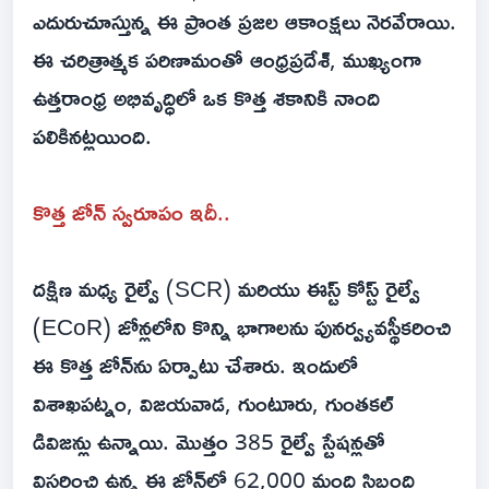
ఎదురుచూస్తున్న ఈ ప్రాంత ప్రజల ఆకాంక్షలు నెరవేరాయి.
ఈ చరిత్రాత్మక పరిణామంతో ఆంధ్రప్రదేశ్, ముఖ్యంగా
ఉత్తరాంధ్ర అభివృద్ధిలో ఒక కొత్త శకానికి నాంది
పలికినట్లయింది.
కొత్త జోన్ స్వరూపం ఇదీ..
దక్షిణ మధ్య రైల్వే (SCR) మరియు ఈస్ట్ కోస్ట్ రైల్వే
(ECoR) జోన్లలోని కొన్ని భాగాలను పునర్వ్యవస్థీకరించి
ఈ కొత్త జోన్‌ను ఏర్పాటు చేశారు. ఇందులో
విశాఖపట్నం, విజయవాడ, గుంటూరు, గుంతకల్
డివిజన్లు ఉన్నాయి. మొత్తం 385 రైల్వే స్టేషన్లతో
విస్తరించి ఉన్న ఈ జోన్‌లో 62,000 మంది సిబ్బంది