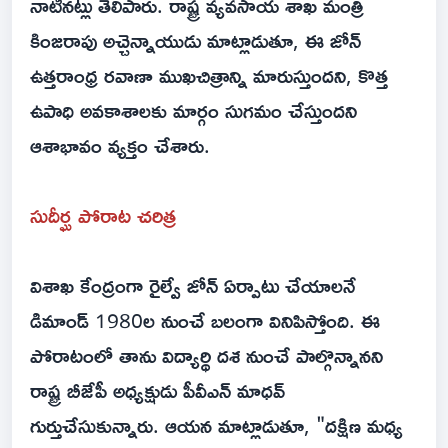
నాటినట్లు తెలిపారు. రాష్ట్ర వ్యవసాయ శాఖ మంత్రి
కింజరాపు అచ్చెన్నాయుడు మాట్లాడుతూ, ఈ జోన్
ఉత్తరాంధ్ర రవాణా ముఖచిత్రాన్ని మారుస్తుందని, కొత్త
ఉపాధి అవకాశాలకు మార్గం సుగమం చేస్తుందని
ఆశాభావం వ్యక్తం చేశారు.
సుదీర్ఘ పోరాట చరిత్ర
విశాఖ కేంద్రంగా రైల్వే జోన్ ఏర్పాటు చేయాలనే
డిమాండ్ 1980ల నుంచే బలంగా వినిపిస్తోంది. ఈ
పోరాటంలో తాను విద్యార్థి దశ నుంచే పాల్గొన్నానని
రాష్ట్ర బీజేపీ అధ్యక్షుడు పీవీఎన్ మాధవ్
గుర్తుచేసుకున్నారు. ఆయన మాట్లాడుతూ, "దక్షిణ మధ్య