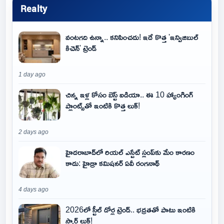
Realty
వంటగది ఉన్నా.. కనిపించదు! ఇదే కొత్త 'ఇన్విజిబుల్
కిచెన్' ట్రెండ్
1 day ago
చిన్న ఇళ్ల కోసం బెస్ట్ ఐడియా.. ఈ 10 హ్యాంగింగ్
ప్లాంట్స్‌తో ఇంటికి కొత్త లుక్!
2 days ago
హైదరాబాద్‌లో రియల్ ఎస్టేట్ స్లంప్‌కు మేం కారణం
కాదు: హైడ్రా కమిషనర్ ఏవీ రంగనాథ్
4 days ago
2026లో స్టీల్ డోర్ల ట్రెండ్.. భద్రతతో పాటు ఇంటికి
స్మార్ట్ లుక్!