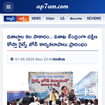
న్యూస్
షార్ట్స్
NEWS
సినిమా
ఏపీ
తెలంగాణ
REVIEWS
దశాబ్దాల కల సాకారం.. విశాఖ కేంద్రంగా దక్షిణ
కోస్తా రైల్వే జోన్ కార్యకలాపాలు ప్రారంభం
01-06-2026 Mon 23:44
Andhra