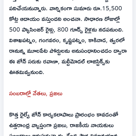
పనిచేయనున్నారు. వార్షికంగా సుమారు రూ.15,500
కోట్ల ఆదాయం వస్తుందని అంచనా. సాధారణ రోజుల్లో
500 ప్యాసింజర్ రైళ్లు, 800 గూడ్స్ రైళ్లను నడపనుంది.
విశాఖపట్నం, గంగవరం, కృష్ణపట్నం, కాకినాడ, త్వరలో
రానున్న మూలపేట పోర్టులను అనుసంధానించడం ద్వారా
ఈ జోన్ సరుకు రవాణా, మల్టీమోడల్ లాజిస్టిక్స్‌కు
ఊతమివ్వనుంది.
సంబరాల్లో నేతలు, ప్రజలు
కొత్త రైల్వే జోన్ కార్యకలాపాలు ప్రారంభం కావడంతో
ఉత్తరాంధ్ర వ్యాప్తంగా ప్రజలు, రాజకీయ నాయకులు
సంబరాలు జరుపుకున్నారు. కేంద్ర పౌర విమానయాన