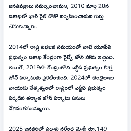
వినతిపత్రాలు సమర్పించామని, 2010 మార్చి 20న
విశాఖలో భారీ రైల్ రోకో నిర్వహించామని గుర్తు
చేసుకున్నారు.
2014లో రాష్ట్ర విభజన సమయంలో నాటి యూపీఏ
ప్రభుత్వం విశాఖ కేంద్రంగా రైల్వే జోన్ హామీ ఇచ్చింది.
అయితే, 2019లో కేంద్రంలోని ఎన్డీఏ ప్రభుత్వం కొత్త
జోన్ ఏర్పాటును ప్రకటించింది. 2024లో చంద్రబాబు
నాయుడు నేతృత్వంలో రాష్ట్రంలో ఎన్డీఏ ప్రభుత్వం
ఏర్పడిన తర్వాత జోన్ ఏర్పాటు పనులు
వేగవంతమయ్యాయి.
2025 జనవరిలో ప్రధాని నరేంద్ర మోదీ రూ.149