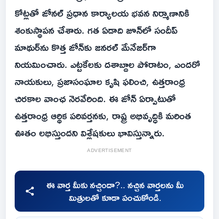
కోట్లతో జోనల్ ప్రధాన కార్యాలయ భవన నిర్మాణానికి
శంకుస్థాపన చేశారు. గత ఏడాది జూన్‌లో సందీప్
మాథుర్‌ను కొత్త జోన్‌కు జనరల్ మేనేజర్‌గా
నియమించారు. ఎట్టకేలకు దశాబ్దాల పోరాటం, ఎందరో
నాయకులు, ప్రజాసంఘాల కృషి ఫలించి, ఉత్తరాంధ్ర
చిరకాల వాంఛ నెరవేరింది. ఈ జోన్ ఏర్పాటుతో
ఉత్తరాంధ్ర ఆర్థిక పరివర్తనకు, రాష్ట్ర అభివృద్ధికి మరింత
ఊతం లభిస్తుందని విశ్లేషకులు భావిస్తున్నారు.
ADVERTISEMENT
ఈ వార్త మీకు నచ్చిందా?.. నచ్చిన వార్తలను మీ
మిత్రులతో కూడా పంచుకోండి.