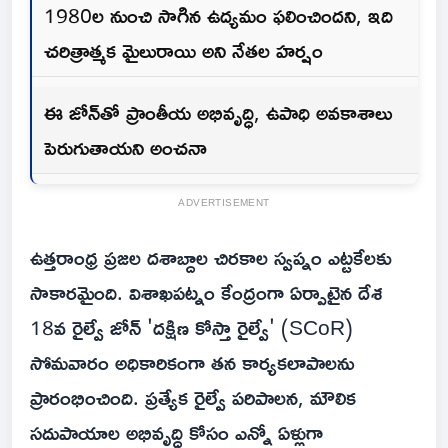
1980ల నుంచి సాగిన ఉద్యమం ఫలించిందని, ఇది
చరిత్రాత్మక మైలురాయి అని నేతల హర్షం
ఈ జోన్‌తో ప్రాంతీయ అభివృద్ధి, ఉపాధి అవకాశాలు
పెరుగుతాయని అంచనా
ADVERTISEMENT
ఉత్తరాంధ్ర ప్రజల దశాబ్దాల చిరకాల స్వప్నం ఎట్టకేలకు
సాకారమైంది. విశాఖపట్నం కేంద్రంగా ఏర్పాటైన దేశ
18వ రైల్వే జోన్ 'దక్షిణ కోస్తా రైల్వే' (SCoR)
సోమవారం అధికారికంగా తన కార్యకలాపాలను
ప్రారంభించింది. ప్రత్యేక రైల్వే పరిపాలన, మౌలిక
సదుపాయాల అభివృద్ధి కోసం ఎన్నో ఏళ్లుగా