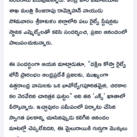
శాఖ మంత్రి కింజరాపు రామ్మోహన్ నాయుడు
సోమవారం శ్రీకాకుళం జిల్లాలోని పలు రైల్వే స్టేషన్లను
స్థానిక ఎమ్మెల్యేలతో కలిసి సందర్శించి, ప్రజల ఆనందంలో
పాలుపంచుకున్నారు.
ఈ సందర్భంగా ఆయన మాట్లాడుతూ, "దక్షిణ కోస్తా రైల్వే
జోన్ ప్రారంభం ఆంధ్రప్రదేశ్ ప్రజలకు, ముఖ్యంగా
ఉత్తరాంధ్ర వాసులకు ఒక భావోద్వేగపూరితమైన, చిరకాల
కల నెరవేరిన చారిత్రక ఘట్టం" అని తన 'ఎక్స్' ఖాతాలో
పేర్కొన్నారు. ఇచ్ఛాపురం సమీపంలో ఏర్పాటు చేసిన
స్వాగత ఫలకాన్ని చూసినప్పుడు కలిగిన ఆనందం
మాటల్లో చెప్పలేనిదని, ఈ మైలురాయికి గుర్తుగా మొక్కలు