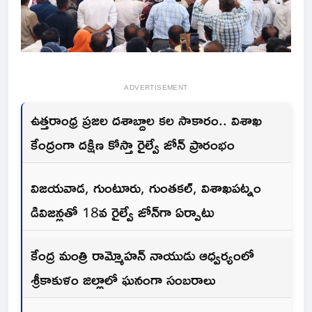
ADVERTISEMENT
ఉత్తరాంధ్ర ప్రజల దశాబ్దాల కల సాకారం.. విశాఖ
కేంద్రంగా దక్షిణ కోస్తా రైల్వే జోన్ ప్రారంభం
విజయవాడ, గుంటూరు, గుంతకల్, విశాఖపట్నం
డివిజన్లతో 18వ రైల్వే జోన్‌గా ఏర్పాటు
కేంద్ర మంత్రి రామ్మోహన్ నాయుడు ఆధ్వర్యంలో
శ్రీకాకుళం జిల్లాలో ఘనంగా సంబరాలు