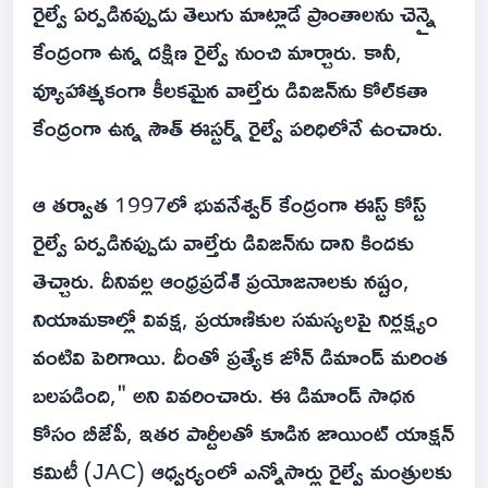
రైల్వే ఏర్పడినప్పుడు తెలుగు మాట్లాడే ప్రాంతాలను చెన్నై
కేంద్రంగా ఉన్న దక్షిణ రైల్వే నుంచి మార్చారు. కానీ,
వ్యూహాత్మకంగా కీలకమైన వాల్తేరు డివిజన్‌ను కోల్‌కతా
కేంద్రంగా ఉన్న సౌత్ ఈస్టర్న్ రైల్వే పరిధిలోనే ఉంచారు.
ఆ తర్వాత 1997లో భువనేశ్వర్ కేంద్రంగా ఈస్ట్ కోస్ట్
రైల్వే ఏర్పడినప్పుడు వాల్తేరు డివిజన్‌ను దాని కిందకు
తెచ్చారు. దీనివల్ల ఆంధ్రప్రదేశ్ ప్రయోజనాలకు నష్టం,
నియామకాల్లో వివక్ష, ప్రయాణికుల సమస్యలపై నిర్లక్ష్యం
వంటివి పెరిగాయి. దీంతో ప్రత్యేక జోన్ డిమాండ్ మరింత
బలపడింది," అని వివరించారు. ఈ డిమాండ్ సాధన
కోసం బీజేపీ, ఇతర పార్టీలతో కూడిన జాయింట్ యాక్షన్
కమిటీ (JAC) ఆధ్వర్యంలో ఎన్నోసార్లు రైల్వే మంత్రులకు