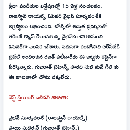
క్రీడా పండితుల విశ్లేషణల్లో 15 ఏళ్ల సంచలనం,
రాజస్థాన్ రాయల్స్ ఓపెనర్ వైభవ్ సూర్యవంశీకి
అగ్రస్థానం లభించింది. టోర్నీలో అద్భుత ప్రదర్శనతో
ఆరెంజ్ క్యాప్ గెలుచుకున్న వైభవ్‌ను చాలామంది
ఓపెనర్‌గా ఎంపిక చేశారు. వరుసగా రెండోసారి ఆర్‌సీబీకి
టైటిల్ అందించిన రజత్ పటీదార్‌ను ఈ జట్టుకు కెప్టెన్‌గా
పేర్కొన్నారు. గుజరాత్ టైటాన్స్ సారథి శుభ్ మన్ గిల్ కు
ఈ జాబితాలో చోటు దక్కలేదు.
బెస్ట్ ప్లేయింగ్ ఎలెవన్ జాబితా:
వైభవ్ సూర్యవంశీ (రాజస్థాన్ రాయల్స్)
సాయి సుదర్శన్ (గుజరాత్ టైటాన్స్)