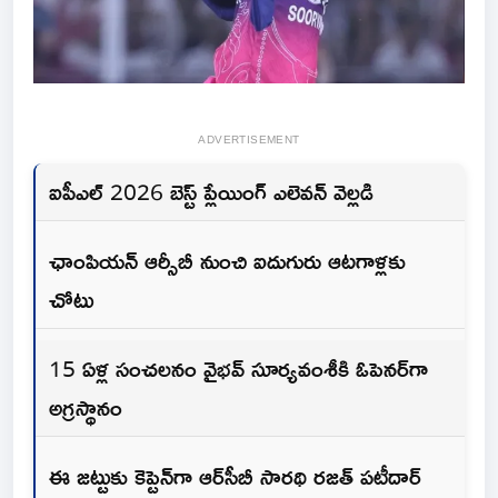
ADVERTISEMENT
ఐపీఎల్ 2026 బెస్ట్ ప్లేయింగ్ ఎలెవన్ వెల్లడి
ఛాంపియన్ ఆర్సీబీ నుంచి ఐదుగురు ఆటగాళ్లకు
చోటు
15 ఏళ్ల సంచలనం వైభవ్ సూర్యవంశీకి ఓపెనర్‌గా
అగ్రస్థానం
ఈ జట్టుకు కెప్టెన్‌గా ఆర్‌సీబీ సారథి రజత్ పటీదార్