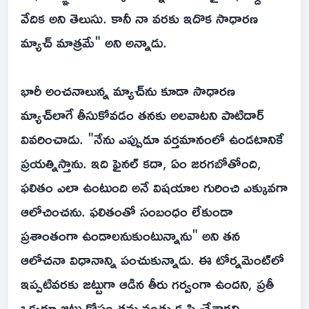
వేదిక అని తెలుసు. కానీ నా వరకు ఇదొక సాధారణ
మ్యాచ్ మాత్రమే" అని అన్నాడు.
భారీ అంచనాలున్న మ్యాచ్‌ను కూడా సాధారణ
మ్యాచ్‌లాగే తీసుకోవడం తనకు అలవాటని పాటిదార్
వివరించాడు. "నేను ఎప్పుడూ వర్తమానంలో ఉండటానికే
ప్రయత్నిస్తాను. ఇది ఫైనల్ కదా, ఏం జరగబోతోంది,
ఫలితం ఎలా ఉంటుంది అనే విషయాల గురించి ఎక్కువగా
ఆలోచించను. ఫలితంతో సంబంధం లేకుండా
ప్రశాంతంగా ఉండాలనుకుంటున్నాను" అని తన
ఆలోచనా విధానాన్ని పంచుకున్నాడు. ఈ టోర్నమెంట్‌లో
ఇప్పటివరకు జట్టుగా ఆడిన తీరు గర్వంగా ఉందని, ప్రతీ
ఒక్కరూ జట్టు కోసం తమ వంతు కృషి చేశారని