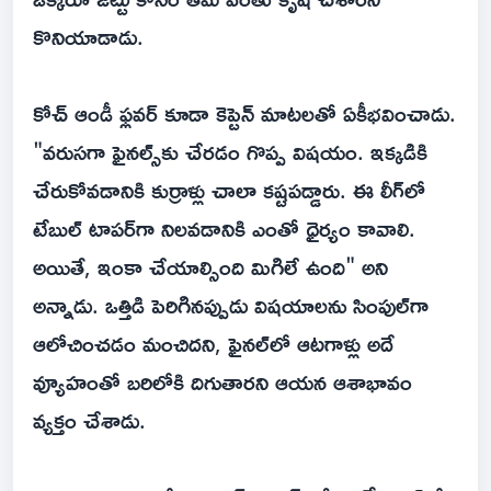
కొనియాడాడు.
కోచ్ ఆండీ ఫ్లవర్ కూడా కెప్టెన్ మాటలతో ఏకీభవించాడు.
"వరుసగా ఫైనల్స్‌కు చేరడం గొప్ప విషయం. ఇక్కడికి
చేరుకోవడానికి కుర్రాళ్లు చాలా కష్టపడ్డారు. ఈ లీగ్‌లో
టేబుల్ టాపర్‌గా నిలవడానికి ఎంతో ధైర్యం కావాలి.
అయితే, ఇంకా చేయాల్సింది మిగిలే ఉంది" అని
అన్నాడు. ఒత్తిడి పెరిగినప్పుడు విషయాలను సింపుల్‌గా
ఆలోచించడం మంచిదని, ఫైనల్‌లో ఆటగాళ్లు అదే
వ్యూహంతో బరిలోకి దిగుతారని ఆయన ఆశాభావం
వ్యక్తం చేశాడు.