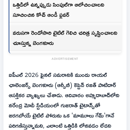
ఒత్తిడిలో ఉన్నప్పుడు సింపుల్‌గా ఆలోచించాలని
సూచించిన కోచ్ ఆండీ ఫ్లవర్
వరుసగా రెండోసారి టైటిల్ గెలిచి చరిత్ర సృష్టించాలని
చూస్తున్న బెంగళూరు
ADVERTISEMENT
ఐపీఎల్ 2026 ఫైనల్ సమరానికి ముందు రాయల్
ఛాలెంజర్స్ బెంగళూరు (ఆర్సీబీ) కెప్టెన్ రజత్ పాటిదార్
ఆసక్తికర వ్యాఖ్యలు చేశాడు. ఆదివారం అహ్మదాబాద్‌లోని
నరేంద్ర మోదీ స్టేడియంలో గుజరాత్ టైటాన్స్‌తో
జరగబోయే టైటిల్ పోరును ఒక 'మామూలు గేమ్‌'గానే
పరిగణిస్తున్నామని, ఎలాంటి ఒత్తిడికి లోనవడం లేదని