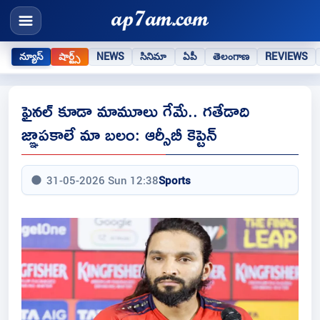
న్యూస్
షార్ట్స్
NEWS
సినిమా
ఏపీ
తెలంగాణ
REVIEWS
ఫైనల్ కూడా మామూలు గేమే.. గతేడాది
జ్ఞాపకాలే మా బలం: ఆర్సీబీ కెప్టెన్
31-05-2026 Sun 12:38
Sports