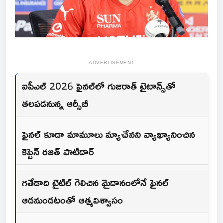
ADVERTISEMENT
ఐపీఎల్ 2026 ఫైనల్‌లో గుజరాత్ టైటాన్స్‌తో
తలపడనున్న ఆర్సీబీ
ఫైనల్ కూడా మామూలు మ్యాచేనని వ్యాఖ్యానించిన
కెప్టెన్ రజత్ పాటిదార్
గతేడాది టైటిల్ గెలిచిన మైదానంలోనే ఫైనల్
ఆడనుండటంతో ఆత్మవిశ్వాసం