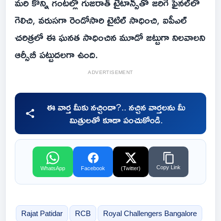
మ‌రి కొన్ని గంట‌ల్లో గుజరాత్‌ టైటాన్స్‌తో జరిగే ఫైనల్‌లో
గెలిచి, వరుసగా రెండోసారి టైటిల్ సాధించి, ఐపీఎల్
చరిత్రలో ఈ ఘనత సాధించిన మూడో జట్టుగా నిలవాలని
ఆర్సీబీ పట్టుదలగా ఉంది.
ADVERTISEMENT
ఈ వార్త మీకు నచ్చిందా?.. నచ్చిన వార్తలను మీ
మిత్రులతో కూడా పంచుకోండి.
Copy Link
WhatsApp
Facebook
(Twitter)
Rajat Patidar
RCB
Royal Challengers Bangalore