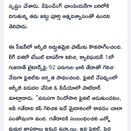
స్పష్టం చేశాడు. డిఫెండింగ్ ఛాంపియన్‌గా బరిలోకి
దిగుతున్న తమ జట్టు పూర్తి ఆత్మవిశ్వాసంతో ఉందని
తెలిపాడు.
ఈ సీజన్‌లో ఆర్సీబీ అద్భుతమైన ఫామ్‌ను కొనసాగించింది.
లీగ్ దశలో టేబుల్ టాపర్‌గా నిలిచి, క్వాలిఫయర్ 1లో
గుజరాత్ టైటాన్స్‌పై 92 పరుగుల భారీ తేడాతో గెలిచి
నేరుగా ఫైనల్‌కు అర్హత సాధించింది. ఫైనల్ నేపథ్యంలో
ఆర్సీబీ విడుదల చేసిన ఓ వీడియోలో పాటిదార్
మాట్లాడాడు. "వరుసగా రెండోసారి ఫైనల్ ఆడుతుండటం,
అదీ గతేడాది కప్ గెలిచిన ఇదే మైదానంలో కావడం చాలా
సంతోషంగా ఉంది. గతేడాదికి సంబంధించిన ఎన్నో
మధుర జ్ఞాపకాలు ఇక్కడ ఉన్నాయి. ఇది ఫైనల్, పెద్ద