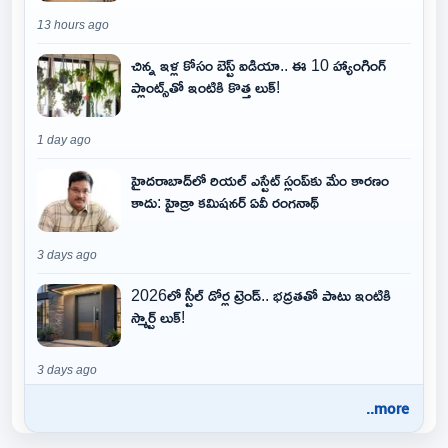
13 hours ago
చిన్న ఇళ్ల కోసం బెస్ట్ ఐడియా.. ఈ 10 హ్యాంగింగ్
ప్లాంట్స్‌తో ఇంటికి కొత్త లుక్!
1 day ago
హైదరాబాద్‌లో రియల్ ఎస్టేట్ స్లంప్‌కు మేం కారణం
కాదు: హైడ్రా కమిషనర్ ఏవీ రంగనాథ్
3 days ago
2026లో స్టీల్ డోర్ల ట్రెండ్.. భద్రతతో పాటు ఇంటికి
స్మార్ట్ లుక్!
3 days ago
..more