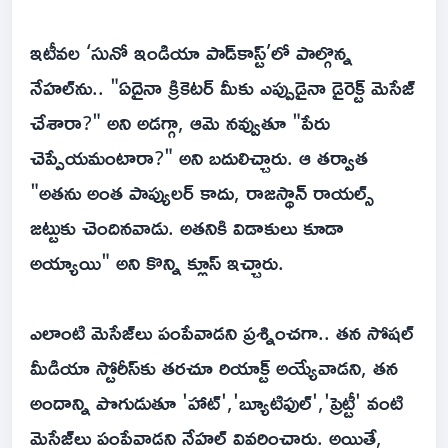
ఇటీవల ‘సునో ఇండియా పాడ్‌కాస్ట్’లో పాల్గొన్న
నేహల్‌ను.. "ఏదైనా క్రికెటర్ మీకు ఎప్పుడైనా డైరెక్ట్ మెసేజ్
చేశారా?" అని అడగ్గా, ఆమె నవ్వుతూ "పేరు
చెప్పేయమంటారా?" అని బదులిచ్చారు. ఆ తర్వాత
"అతను అంత పాప్యులర్ కాదు, రాజస్థాన్ రాయల్స్
జట్టుకు చెందినవాడు. అతనికి విడాకులు కూడా
అయ్యాయి" అని కొన్ని క్లూస్ ఇచ్చారు.
ఎలాంటి మెసేజ్‌లు పంపేవాడని ప్రశ్నించగా.. తన సోషల్
మీడియా స్టోరీస్‌కు తరచూ రియాక్ట్ అయ్యేవాడని, తన
అందాన్ని పొగుడుతూ 'హాట్','బ్యూటిఫుల్','ప్రెట్టీ' వంటి
మెసేజ్‌లు పంపేవాడని నేహల్ వివరించారు. అయితే,