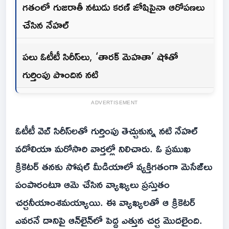
గతంలో గుజరాతీ నటుడు కరణ్ జోషిపైనా ఆరోపణలు
చేసిన నేహల్
పలు ఓటీటీ సిరీస్‌లు, ‘తారక్ మెహతా’ షోతో
గుర్తింపు పొందిన నటి
ADVERTISEMENT
ఓటీటీ వెబ్ సిరీస్‌లతో గుర్తింపు తెచ్చుకున్న నటి నేహల్
వదోలియా మరోసారి వార్తల్లో నిలిచారు. ఓ ప్రముఖ
క్రికెటర్ తనకు సోషల్ మీడియాలో వ్యక్తిగతంగా మెసేజ్‌లు
పంపారంటూ ఆమె చేసిన వ్యాఖ్యలు ప్రస్తుతం
చర్చనీయాంశమయ్యాయి. ఈ వ్యాఖ్యలతో ఆ క్రికెటర్
ఎవరనే దానిపై ఆన్‌లైన్‌లో పెద్ద ఎత్తున చర్చ మొదలైంది.