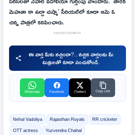
సిరీస్‌లతో నేహల్ వడోలియా గుర్తింపు పొందారు. ‘తారక్
మెహతా కా ఉల్టా చష్మా’ సీరియల్‌లో కూడా ఆమె ఓ
చిన్న పాత్రలో కనిపించారు.
ADVERTISEMENT
ఈ వార్త మీకు నచ్చిందా?.. నచ్చిన వార్తలను మీ
మిత్రులతో కూడా పంచుకోండి.
Copy Link
WhatsApp
Facebook
(Twitter)
Nehal Vadoliya
Rajasthan Royals
RR cricketer
OTT actress
Yuzvendra Chahal