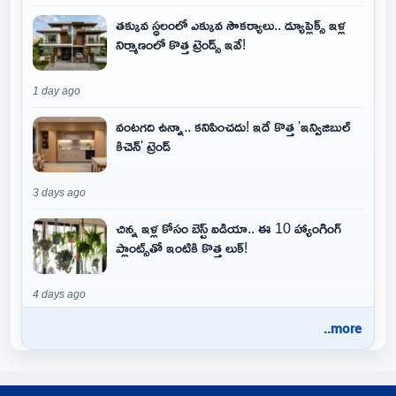
తక్కువ స్థలంలో ఎక్కువ సౌకర్యాలు.. డ్యూప్లెక్స్ ఇళ్ల
నిర్మాణంలో కొత్త ట్రెండ్స్ ఇవే!
1 day ago
వంటగది ఉన్నా.. కనిపించదు! ఇదే కొత్త 'ఇన్విజిబుల్
కిచెన్' ట్రెండ్
3 days ago
చిన్న ఇళ్ల కోసం బెస్ట్ ఐడియా.. ఈ 10 హ్యాంగింగ్
ప్లాంట్స్‌తో ఇంటికి కొత్త లుక్!
4 days ago
..more