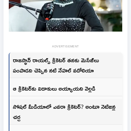
ADVERTISEMENT
రాజస్థాన్ రాయల్స్ క్రికెటర్ తనకు మెసేజ్‌లు
పంపాడని చెప్పిన నటి నేహల్ వదోలియా
ఆ క్రికెటర్‌కు విడాకులు అయ్యాయని వెల్లడి
సోషల్ మీడియాలో ఎవరా క్రికెటర్? అంటూ నెటిజన్ల
చర్చ