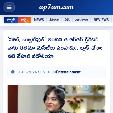
న్యూస్
షార్ట్స్
NEWS
సినిమా
ఏపీ
తెలంగాణ
REVIEWS
‘హాట్, బ్యూటిఫుల్’ అంటూ ఆ ఆర్ఆర్‌ క్రికెటర్
నాకు త‌ర‌చూ మెసేజ్‌లు పంపాడు.. బ్లాక్ చేశా:
న‌టి నేహ‌ల్ వ‌దోలియా
31-05-2026 Sun 10:09
Entertainment