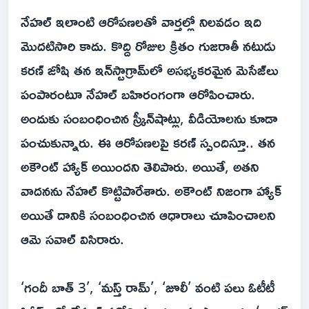
నేహల్ ఇలాంటి ఆరోపణలతో వార్తల్లో నిలవడం ఇది
మొదటిసారి కాదు. కొద్ది రోజుల క్రితం గుజరాతీ నటుడు
కరణ్ జోషి తన ఇన్‌స్టాగ్రామ్‌లో అసభ్యకరమైన మెసేజ్‌లు
పంపారంటూ నేహల్ బహిరంగంగా ఆరోపించారు.
అందుకు సంబంధించిన స్క్రీన్‌షాట్లు, వీడియోలను కూడా
పంచుకున్నారు. ఈ ఆరోపణలపై కరణ్ స్పందిస్తూ.. తన
అకౌంట్ హ్యాక్ అయిందని తెలిపారు. అయితే, అతని
వాదనను నేహల్ కొట్టిపారేశారు. అకౌంట్ నిజంగా హ్యాక్
అయితే దానికి సంబంధించిన ఆధారాలు చూపించాలని
ఆమె సవాల్ విసిరారు.
‘గందీ బాత్ 3’, ‘మస్త్ రామ్’, ‘జూలీ’ వంటి పలు ఓటీటీ