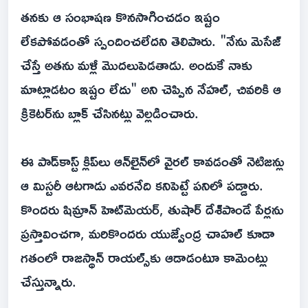
తనకు ఆ సంభాషణ కొనసాగించడం ఇష్టం
లేకపోవడంతో స్పందించలేదని తెలిపారు. "నేను మెసేజ్
చేస్తే అతను మళ్లీ మొదలుపెడతాడు. అందుకే నాకు
మాట్లాడటం ఇష్టం లేదు" అని చెప్పిన నేహల్, చివరికి ఆ
క్రికెటర్‌ను బ్లాక్ చేసినట్లు వెల్లడించారు.
ఈ పాడ్‌కాస్ట్ క్లిప్‌లు ఆన్‌లైన్‌లో వైరల్ కావడంతో నెటిజన్లు
ఆ మిస్టరీ ఆటగాడు ఎవరనేది కనిపెట్టే పనిలో పడ్డారు.
కొందరు షిమ్రాన్ హెట్‌మెయర్, తుషార్ దేశ్‌పాండే పేర్లను
ప్రస్తావించగా, మరికొందరు యుజ్వేంద్ర చాహల్ కూడా
గతంలో రాజస్థాన్ రాయల్స్‌కు ఆడాడంటూ కామెంట్లు
చేస్తున్నారు.