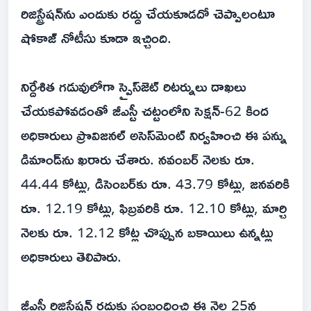
రిజిస్ట్రేషన్‌ను ఎందుకు రద్దు చేయకూడదో చెప్పాలంటూ
షోకాజ్ నోటీసు కూడా ఇచ్చింది.
నిర్దేశిత గడువులోగా స్పైస్‌జెట్ రిటర్నులు దాఖలు
చేయకపోవడంతో జీఎస్టీ చట్టంలోని సెక్షన్-62 కింద
అధికారులు ప్రొవిజనల్ అసెస్‌మెంట్ నిర్వహించి ఈ పన్ను
డిమాండ్‌ను ఖరారు చేశారు. నవంబర్ నెలకు రూ.
44.44 కోట్లు, డిసెంబర్‌కు రూ. 43.79 కోట్లు, జనవరికి
రూ. 12.19 కోట్లు, ఫిబ్రవరికి రూ. 12.10 కోట్లు, మార్చి
నెలకు రూ. 12.12 కోట్ల చొప్పున బకాయిలు ఉన్నట్లు
అధికారులు తెలిపారు.
జీఎస్టీ రిజిస్ట్రేషన్ రద్దుకు సంబంధించి ఈ నెల‌ 25న