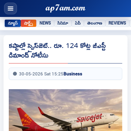
న్యూస్
షార్ట్స్
NEWS
సినిమా
ఏపీ
తెలంగాణ
REVIEWS
కష్టాల్లో స్పైస్‌జెట్.. రూ. 124 కోట్ల జీఎస్టీ
డిమాండ్ నోటీసు
30-05-2026 Sat 15:25
Business