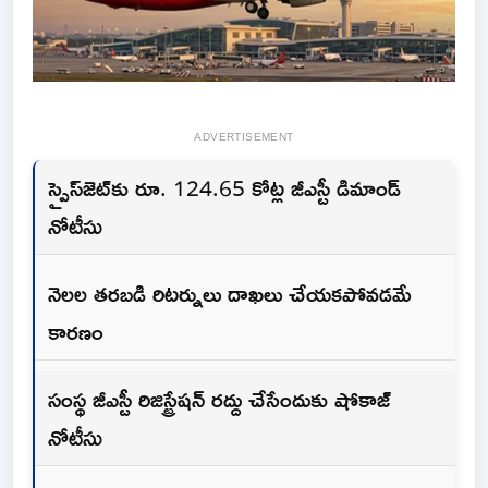
ADVERTISEMENT
స్పైస్‌జెట్‌కు రూ. 124.65 కోట్ల జీఎస్టీ డిమాండ్
నోటీసు
నెలల తరబడి రిటర్నులు దాఖలు చేయకపోవడమే
కారణం
సంస్థ జీఎస్టీ రిజిస్ట్రేషన్ రద్దు చేసేందుకు షోకాజ్
నోటీసు