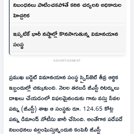
నిబంధనలు పాటించకపోతే కఠిన చర్యలని అధికారుల
హెచ్చరిక
ఇప్పటికే భారీ నష్టాల్లో కొనసాగుతున్న విమానయాన
సంస్థ
ADVERTISEMENT
ప్రముఖ బడ్జెట్ విమానయాన సంస్థ స్పైస్‌జెట్ తీవ్ర ఆర్థిక
ఇబ్బందుల్లో చిక్కుకుంది. నెలల తరబడి జీఎస్టీ రిటర్నులు
దాఖలు చేయడంలో విఫలమైనందుకు గాను వస్తు సేవల
పన్ను (జీఎస్టీ) శాఖ ఆ సంస్థకు రూ. 124.65 కోట్ల
పన్ను డిమాండ్ నోటీసు జారీ చేసింది. అంతేగాక‌ పదేపదే
నిబంధనలు ఉల్లంఘిస్తున్నందున కంపెనీ జీఎస్టీ