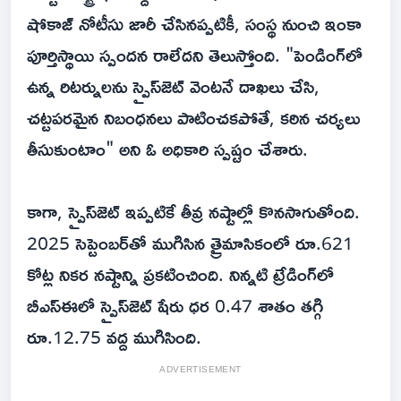
షోకాజ్ నోటీసు జారీ చేసినప్పటికీ, సంస్థ నుంచి ఇంకా
పూర్తిస్థాయి స్పందన రాలేదని తెలుస్తోంది. "పెండింగ్‌లో
ఉన్న రిటర్నులను స్పైస్‌జెట్ వెంటనే దాఖలు చేసి,
చట్టపరమైన నిబంధనలు పాటించకపోతే, కఠిన చర్యలు
తీసుకుంటాం" అని ఓ అధికారి స్పష్టం చేశారు.
కాగా, స్పైస్‌జెట్ ఇప్పటికే తీవ్ర నష్టాల్లో కొనసాగుతోంది.
2025 సెప్టెంబర్‌తో ముగిసిన త్రైమాసికంలో రూ.621
కోట్ల నికర నష్టాన్ని ప్రకటించింది. నిన్న‌టి ట్రేడింగ్‌లో
బీఎస్‌ఈలో స్పైస్‌జెట్ షేరు ధర 0.47 శాతం తగ్గి
రూ.12.75 వద్ద ముగిసింది.
ADVERTISEMENT