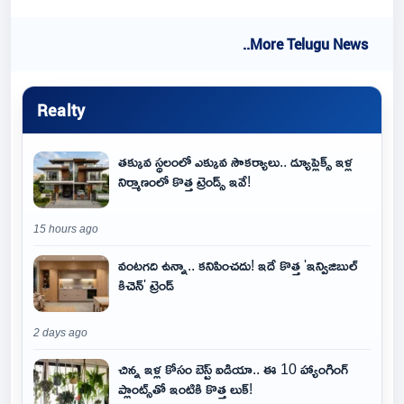
..More Telugu News
Realty
తక్కువ స్థలంలో ఎక్కువ సౌకర్యాలు.. డ్యూప్లెక్స్ ఇళ్ల
నిర్మాణంలో కొత్త ట్రెండ్స్ ఇవే!
15 hours ago
వంటగది ఉన్నా.. కనిపించదు! ఇదే కొత్త 'ఇన్విజిబుల్
కిచెన్' ట్రెండ్
2 days ago
చిన్న ఇళ్ల కోసం బెస్ట్ ఐడియా.. ఈ 10 హ్యాంగింగ్
ప్లాంట్స్‌తో ఇంటికి కొత్త లుక్!