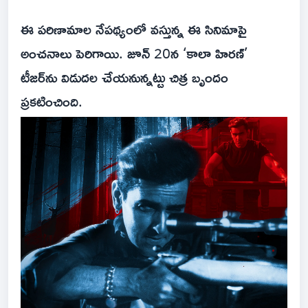
ఈ పరిణామాల నేపథ్యంలో వస్తున్న ఈ సినిమాపై
అంచనాలు పెరిగాయి. జూన్ 20న ‘కాలా హిరణ్’
టీజర్‌ను విడుదల చేయనున్నట్టు చిత్ర బృందం
ప్రకటించింది.