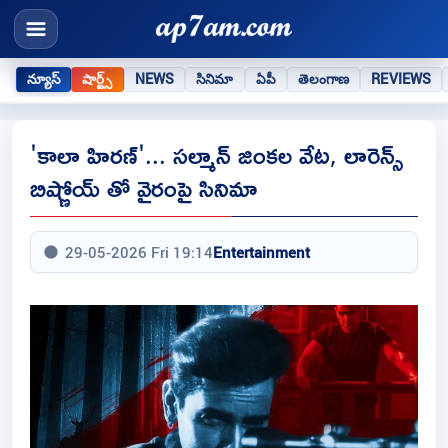
న్యూస్
షార్ట్స్
NEWS
సినిమా
ఏపీ
తెలంగాణ
REVIEWS
'కాలా హిరణ్'... సల్మాన్ జింకల వేట, లారెన్స్
బిష్ణోయ్ తో వైరంపై సినిమా
29-05-2026 Fri 19:14
Entertainment