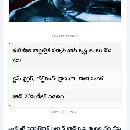
ADVERTISEMENT
మరోసారి వార్తల్లోకి సల్మాన్ ఖాన్ కృష్ణ జింకల వేట
కేసు
క్రైమ్ థ్రిల్లర్, కోర్ట్‌రూమ్ డ్రామాగా 'కాలా హిరణ్'
జూన్ 20న టీజర్‌ విడుదల
ADVERTISEMENT
బాలీవుడ్ సూపర్‌స్టార్ సల్మాన్ ఖాన్ కృష్ణ జింకల వేట కేసు