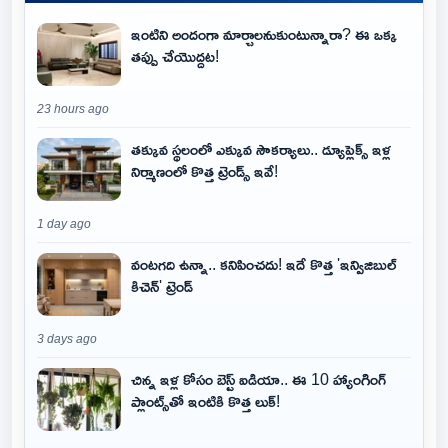
ఇంటిని అందంగా మార్చాలనుకుంటున్నారా? ఈ ఒక్క
తప్పు చేయొద్దట!
23 hours ago
తక్కువ స్థలంలో ఎక్కువ సౌకర్యాలు.. డ్యూప్లెక్స్ ఇళ్ల
నిర్మాణంలో కొత్త ట్రెండ్స్ ఇవే!
1 day ago
వంటగది ఉన్నా.. కనిపించదు! ఇదే కొత్త 'ఇన్విజిబుల్
కిచెన్' ట్రెండ్
3 days ago
చిన్న ఇళ్ల కోసం బెస్ట్ ఐడియా.. ఈ 10 హ్యాంగింగ్
ప్లాంట్స్‌తో ఇంటికి కొత్త లుక్!