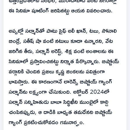
ఉత్తరప్రదేశ్‌లోని సంభల్, మొరాదాబాద్ వంటి నగరాల్లో
ఈ సినిమా షూటింగ్ జరిపినట్టు ఆయన వివరించారు.
అప్పట్లో సల్మాన్‌తో పాటు సైఫ్ అలీ ఖాన్, టబు, సోనాలి
బింద్రే, సతీష్ షా వంటి నటులు కూడా ఉన్నారని, వేట
జరిగిన తీరు, సల్మాన్ అరెస్ట్, శిక్ష వంటి అంశాలను ఈ
సినిమాలో ప్రస్తావించినట్టు నిర్మాత పేర్కొన్నారు. బిష్ణోయ్
వర్గానికి చెందిన ప్రజలు కృష్ణ జింకలను పవిత్రంగా
భావిస్తారు. ఈ కారణంగానే లారెన్స్ బిష్ణోయ్ గ్యాంగ్
సల్మాన్‌ను లక్ష్యంగా చేసుకుంది. అక్టోబర్ 2024లో
సల్మాన్ సన్నిహితుడు బాబా సిద్ధిఖీని ముంబైలో కాల్చి
చంపినప్పుడు, ఆ దాడికి బాధ్యత తమదేనని బిష్ణోయ్
గ్యాంగ్ ప్రకటించుకోవడం గమనార్హం.