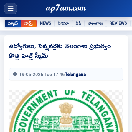
న్యూస్
షార్ట్స్
NEWS
సినిమా
ఏపీ
తెలంగాణ
REVIEWS
ఉద్యోగులు, పెన్షనర్లకు తెలంగాణ ప్రభుత్వం
కొత్త హెల్త్ స్కీమ్
19-05-2026 Tue 17:46
Telangana