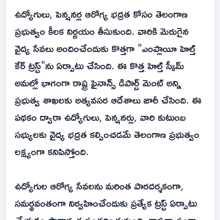
ఉద్యోగులు, పెన్షనర్ల ఆరోగ్య భద్రత కోసం తెలంగాణ
ప్రభుత్వం కీలక నిర్ణయం తీసుకుంది. వారికి మెరుగైన
వైద్య సేవలు అందించేందుకు కొత్తగా "ఎంప్లాయీ హెల్త్
కేర్ ట్రస్ట్"ను ఏర్పాటు చేసింది. ఈ కొత్త హెల్త్ స్కీమ్
అమల్లో భాగంగా రాష్ట్ర ఫైనాన్స్ డిపార్ట్ మెంట్ అన్ని
ప్రభుత్వ శాఖలకు అత్యవసర ఆదేశాలు జారీ చేసింది. ఈ
పథకం ద్వారా ఉద్యోగులు, పెన్షనర్లు, వారి కుటుంబ
సభ్యులకు వైద్య భద్రత కల్పించడమే తెలంగాణ ప్రభుత్వం
లక్ష్యంగా కనిపిస్తోంది.
ఉద్యోగుల ఆరోగ్య సేవలను మరింత పారదర్శకంగా,
సమర్థవంతంగా నిర్వహించేందుకు ప్రత్యేక ట్రస్ట్ ఏర్పాటు