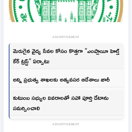
ADVERTISEMENT
మెరుగైన వైద్య సేవల కోసం కొత్తగా "ఎంప్లాయీ హెల్త్
కేర్ ట్రస్ట్" ఏర్పాటు
అన్ని ప్రభుత్వ శాఖలకు అత్యవసర ఆదేశాలు జారీ
కుటుంబ సభ్యుల వివరాలతో సహా పూర్తి డేటాను
సమర్పించాలి
ADVERTISEMENT