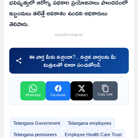
భవిష్యత్తులో ఆరోగ్య పథకాల ప్రయోజనాలు పొందడంలో
ఇబ్బందులు తలెత్తే అవకాశం ఉందని అధికారులు
తెలిపారు.
ADVERTISEMENT
ఈ వార్త మీకు నచ్చిందా?.. నచ్చిన వార్తలను మీ
మిత్రులతో కూడా పంచుకోండి.
Copy Link
WhatsApp
Facebook
(Twitter)
Telangana Government
Telangana employees
Telangana pensioners
Employee Health Care Trust