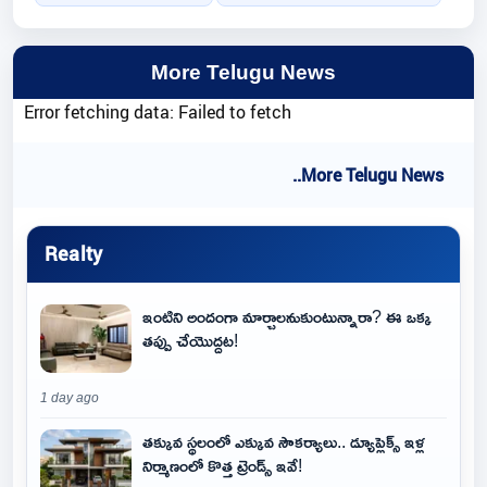
More Telugu News
Error fetching data: Failed to fetch
..More Telugu News
Realty
ఇంటిని అందంగా మార్చాలనుకుంటున్నారా? ఈ ఒక్క
తప్పు చేయొద్దట!
1 day ago
తక్కువ స్థలంలో ఎక్కువ సౌకర్యాలు.. డ్యూప్లెక్స్ ఇళ్ల
నిర్మాణంలో కొత్త ట్రెండ్స్ ఇవే!