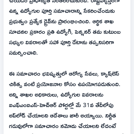
చేయడం ప్రాధాన్యత సంతరించుకుంది. రాష్ట్రవ్యాప్తంగా
ఉన్న ఉద్యోగుల పూర్తి సమాచారాన్ని సేకరించేందుకు
ప్రభుత్వం ప్రత్యేక డ్రైవ్‌ను ప్రారంభించింది. ఆర్థిక శాఖ
సూచనల ప్రకారం ప్రతి ఉద్యోగి, పెన్షనర్ తమ కుటుంబ
సభ్యుల వివరాలతో సహా పూర్తి డేటాను తప్పనిసరిగా
సమర్పించాలి.
ఈ సమాచారం భవిష్యత్తులో ఆరోగ్య సేవలు, క్యాష్‌లెస్
చికిత్స వంటి ప్రయోజనాల కోసం ఉపయోగపడుతుంది.
అన్ని శాఖల అధికారులు, ఉద్యోగుల వివరాలను
ఐఎఫ్ఎంఐఎస్-హెచ్ఆర్ పోర్టల్లో మే 31వ తేదీలోపు
అప్‌లోడ్ చేయాలని ఆదేశాలు జారీ అయ్యాయి. నిర్ణీత
గడువులోగా సమాచారం నమోదు చేయాలని లేదంటే