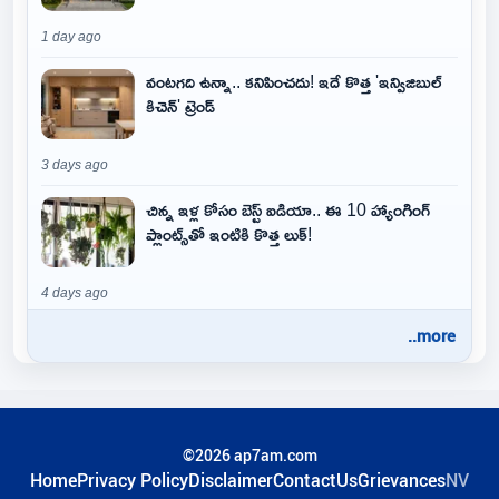
1 day ago
వంటగది ఉన్నా.. కనిపించదు! ఇదే కొత్త 'ఇన్విజిబుల్
కిచెన్' ట్రెండ్
3 days ago
చిన్న ఇళ్ల కోసం బెస్ట్ ఐడియా.. ఈ 10 హ్యాంగింగ్
ప్లాంట్స్‌తో ఇంటికి కొత్త లుక్!
4 days ago
..more
©2026 ap7am.com
Home
Privacy Policy
Disclaimer
ContactUs
Grievances
NV