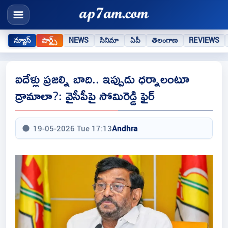
న్యూస్
షార్ట్స్
NEWS
సినిమా
ఏపీ
తెలంగాణ
REVIEWS
ఐదేళ్లు ప్రజల్ని బాది.. ఇప్పుడు ధర్నాలంటూ
డ్రామాలా?: వైసీపీపై సోమిరెడ్డి ఫైర్
19-05-2026 Tue 17:13
Andhra