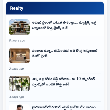
Realty
తక్కువ స్థలంలో ఎక్కువ సౌకర్యాలు.. డ్యూప్లెక్స్ ఇళ్ల
నిర్మాణంలో కొత్త ట్రెండ్స్ ఇవే!
8 hours ago
వంటగది ఉన్నా.. కనిపించదు! ఇదే కొత్త 'ఇన్విజిబుల్
కిచెన్' ట్రెండ్
2 days ago
చిన్న ఇళ్ల కోసం బెస్ట్ ఐడియా.. ఈ 10 హ్యాంగింగ్
ప్లాంట్స్‌తో ఇంటికి కొత్త లుక్!
3 days ago
హైదరాబాద్‌లో రియల్ ఎస్టేట్ స్లంప్‌కు మేం కారణం