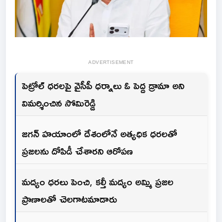
ADVERTISEMENT
పెట్రోల్ ధరలపై వైసీపీ ధర్నాలు ఓ పెద్ద డ్రామా అని
విమర్శించిన సోమిరెడ్డి
జగన్ హయాంలో దేశంలోనే అత్యధిక ధరలతో
ప్రజలను దోపిడీ చేశారని ఆరోపణ
మద్యం ధరలు పెంచి, కల్తీ మద్యం అమ్మి ప్రజల
ప్రాణాలతో చెలగాటమాడారు