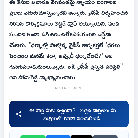
ఈ కేసుల విచారణ వేగవంతమై న్యాయం జరగాలని
ప్రజలు ఎదురుచూస్తున్నారని అన్నారు. వైసీపీ నిర్వహించిన
నిరసన కార్యక్రమాలు అట్టర్ ఫ్లాప్ అయ్యాయని, వంద
మందిని కూడా సమీకరించలేకపోయారని ఎద్దేవా
చేశారు. "ధర్నాల్లో పాల్గొన్న వైసీపీ కార్యకర్తలే 'ధరలు
పెంచింది మనమే కదా, ఇప్పుడీ ధర్నాలేంటి?' అని
గుసగుసలాడుకుంటున్నారు. ఇదీ వైసీపీ ప్రస్తుత పరిస్థితి"
అని సోమిరెడ్డి వ్యాఖ్యానించారు.
ADVERTISEMENT
ఈ వార్త మీకు నచ్చిందా?.. నచ్చిన వార్తలను మీ
మిత్రులతో కూడా పంచుకోండి.