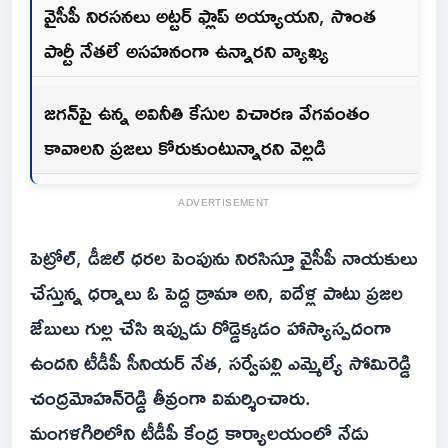
వైసీపీ నిరసనలు అట్టర్ ఫ్లాప్ అయ్యాయని, సొంత
పార్టీ నేతలే అసహనంగా ఉన్నారని వ్యాఖ్య
జగన్‌పై ఉన్న అవినీతి కేసుల విచారణ వేగవంతం
కావాలని ప్రజలు కోరుకుంటున్నారని వెల్లడి
ADVERTISEMENT
పెట్రోల్, డీజిల్ ధరల పెంపును నిరసిస్తూ వైసీపీ నాయకులు
చేస్తున్న ధర్నాలు ఓ పెద్ద డ్రామా అని, ఐదేళ్ల పాటు ప్రజల
జేబులు గుల్ల చేసి ఇప్పుడు రోడ్డెక్కడం హాస్యాస్పదంగా
ఉందని టీడీపీ సీనియర్ నేత, సర్వేపల్లి ఎమ్మెల్యే సోమిరెడ్డి
చంద్రమోహన్‌రెడ్డి తీవ్రంగా విమర్శించారు.
మంగళగిరిలోని టీడీపీ కేంద్ర కార్యాలయంలో నేడు