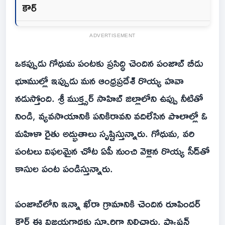
కౌర్
ADVERTISEMENT
ఒకప్పుడు గోధుమ పంటకు ప్రసిద్ధి చెందిన పంజాబ్ బీడు
భూముల్లో ఇప్పుడు మన ఆంధ్రప్రదేశ్ రొయ్య హవా
నడుస్తోంది. శ్రీ ముక్త్సర్ సాహిబ్ జిల్లాలోని ఉప్పు నీటితో
నిండి, వ్యవసాయానికి పనికిరావని వదిలేసిన పొలాల్లో ఓ
మహిళా రైతు అద్భుతాలు సృష్టిస్తున్నారు. గోధుమ, వరి
పంటలు విఫలమైన చోట ఏపీ నుంచి వెళ్లిన రొయ్య సీడ్‌తో
కాసుల పంట పండిస్తున్నారు.
పంజాబ్‌లోని ఇన్నా ఖేరా గ్రామానికి చెందిన రూపిందర్
కౌర్ ఈ విజయగాథకు స్ఫూర్తిగా నిలిచారు. ఫ్యాషన్