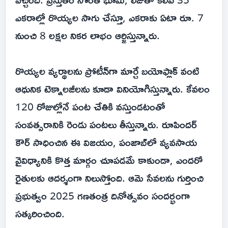
ఎకరాల్లో రొయ్యల సాగు చేస్తూ, ఎకరాకు ఏటా రూ. 7
నుంచి 8 లక్షల నికర లాభం ఆర్జిస్తున్నారు.
రొయ్యల వ్యర్థాలను ప్రోటీన్‌గా మార్చే బయోఫ్లాక్ వంటి
ఆధునిక టెక్నాలజీలను కూడా వినియోగిస్తున్నారు. కేవలం
120 రోజుల్లోనే పంట చేతికి వస్తుండటంతో
సంవత్సరానికి రెండు పంటలు తీస్తున్నారు. రూపిందర్
కౌర్ సాధించిన ఈ విజయం, పంజాబ్‌లో వ్యవసాయ
వైవిధ్యానికి కొత్త మార్గం చూపడమే కాకుండా, ఎందరో
రైతులకు ఆదర్శంగా నిలుస్తోంది. ఆమె సేవలను గుర్తించి
ప్రభుత్వం 2025 గణతంత్ర దినోత్సవం సందర్భంగా
సత్కరించింది.