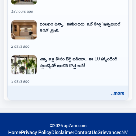
18 hours ago
వంటగది ఉన్నా.. కనిపించదు! ఇదే కొత్త 'ఇన్విజిబుల్
కిచెన్' ట్రెండ్
2 days ago
చిన్న ఇళ్ల కోసం బెస్ట్ ఐడియా.. ఈ 10 హ్యాంగింగ్
ప్లాంట్స్‌తో ఇంటికి కొత్త లుక్!
3 days ago
..more
©2026 ap7am.com
Home
Privacy Policy
Disclaimer
ContactUs
Grievances
NV