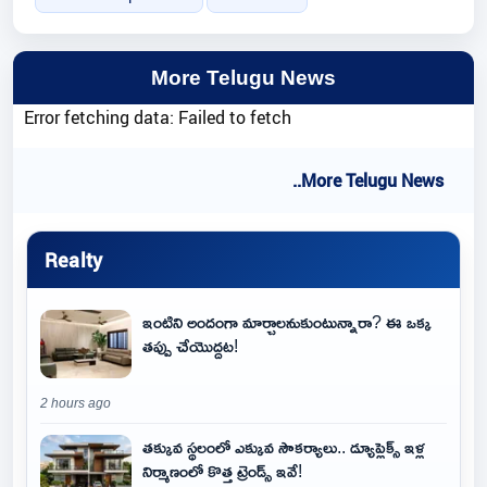
More Telugu News
Error fetching data: Failed to fetch
..More Telugu News
Realty
ఇంటిని అందంగా మార్చాలనుకుంటున్నారా? ఈ ఒక్క
తప్పు చేయొద్దట!
2 hours ago
తక్కువ స్థలంలో ఎక్కువ సౌకర్యాలు.. డ్యూప్లెక్స్ ఇళ్ల
నిర్మాణంలో కొత్త ట్రెండ్స్ ఇవే!