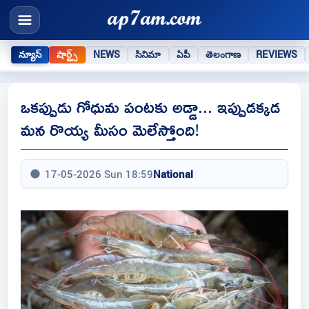
న్యూస్
షార్ట్స్
NEWS
సినిమా
ఏపీ
తెలంగాణ
REVIEWS
ఒకప్పుడు గోధుమ పంటకు అడ్డా... ఇప్పుడక్కడ
మన రొయ్య మీసం మెలేస్తోంది!
17-05-2026 Sun 18:59
National