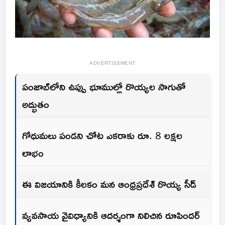
ADVERTISEMENT
పంజాబ్‌లోని ఉప్పు భూముల్లో రొయ్యల సాగుతో
అద్భుతం
గోధుమలు పండని చోట ఎకరాకు రూ. 8 లక్షల
లాభం
ఈ విజయానికి కీలకం మన ఆంధ్రప్రదేశ్ రొయ్య సీడ్
వ్యవసాయ వైవిధ్యానికి ఆదర్శంగా నిలిచిన రూపిందర్