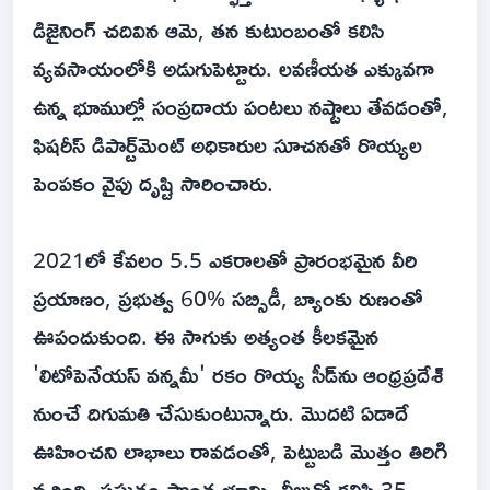
డిజైనింగ్ చదివిన ఆమె, తన కుటుంబంతో కలిసి
వ్యవసాయంలోకి అడుగుపెట్టారు. లవణీయత ఎక్కువగా
ఉన్న భూముల్లో సంప్రదాయ పంటలు నష్టాలు తేవడంతో,
ఫిషరీస్ డిపార్ట్‌మెంట్ అధికారుల సూచనతో రొయ్యల
పెంపకం వైపు దృష్టి సారించారు.
2021లో కేవలం 5.5 ఎకరాలతో ప్రారంభమైన వీరి
ప్రయాణం, ప్రభుత్వ 60% సబ్సిడీ, బ్యాంకు రుణంతో
ఊపందుకుంది. ఈ సాగుకు అత్యంత కీలకమైన
'లిటోపెనేయస్ వన్నమీ' రకం రొయ్య సీడ్‌ను ఆంధ్రప్రదేశ్
నుంచే దిగుమతి చేసుకుంటున్నారు. మొదటి ఏడాదే
ఊహించని లాభాలు రావడంతో, పెట్టుబడి మొత్తం తిరిగి
వచ్చింది. ప్రస్తుతం సొంత భూమి, లీజుతో కలిపి 35