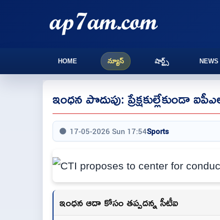
HOME
న్యూస్
షార్ట్స్
NEWS
ఇంధన పొదుపు: ప్రేక్షకుల్లేకుండా ఐపీఎల్
17-05-2026 Sun 17:54
Sports
ఇంధన ఆదా కోసం తప్పదన్న సీటీఐ