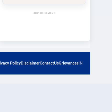
ADVERTISEMENT
ivacy Policy
Disclaimer
ContactUs
Grievances
IN