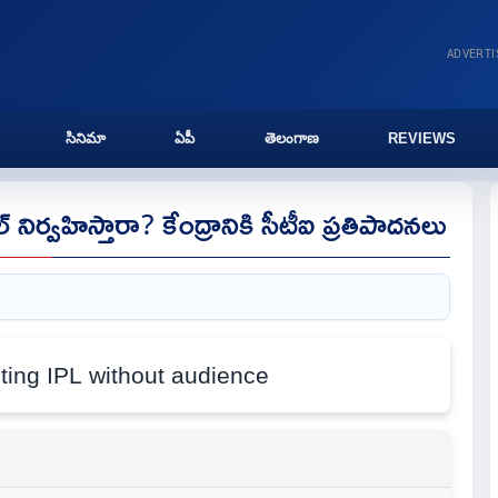
ADVERT
సినిమా
ఏపీ
తెలంగాణ
REVIEWS
‌ నిర్వహిస్తారా? కేంద్రానికి సీటీఐ ప్రతిపాదనలు