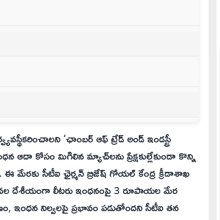
యవస్థీకరించాలని ‘ఛాంబర్ ఆఫ్ ట్రేడ్ అండ్ ఇండస్ట్రీ
ంధన ఆదా కోసం మిగిలిన మ్యాచ్‌లను ప్రేక్షకుల్లేకుండా కొన్ని
ి. ఈ మేరకు సీటీఐ ఛైర్మన్ బ్రిజేష్ గోయల్ కేంద్ర క్రీడాశాఖ
ఇటీవల దేశీయంగా లీటరు ఇంధనంపై 3 రూపాయల మేర
రణం, ఇంధన నిల్వలపై ప్రభావం పడుతోందని సీటీఐ తన