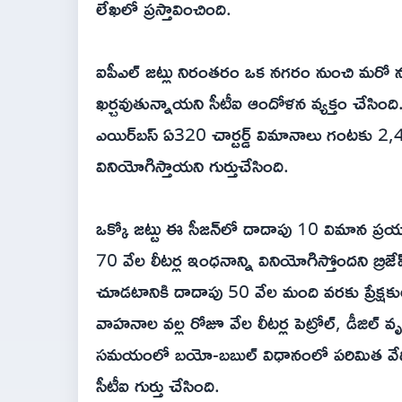
లేఖలో ప్రస్తావించింది.
ఐపీఎల్ జట్లు నిరంతరం ఒక నగరం నుంచి మరో నగ
ఖర్చవుతున్నాయని సీటీఐ ఆందోళన వ్యక్తం చేసిం
ఎయిర్‌బస్ ఏ320 చార్టర్డ్ విమానాలు గంటకు 2,4
వినియోగిస్తాయని గుర్తుచేసింది.
ఒక్కో జట్టు ఈ సీజన్‌లో దాదాపు 10 విమాన ప్రయాణ
70 వేల లీటర్ల ఇంధనాన్ని వినియోగిస్తోందని బ్రిజ
చూడటానికి దాదాపు 50 వేల మంది వరకు ప్రేక్షకులు 
వాహనాల వల్ల రోజూ వేల లీటర్ల పెట్రోల్, డీజిల
సమయంలో బయో-బబుల్ విధానంలో పరిమిత వేదికల
సీటీఐ గుర్తు చేసింది.