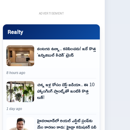
ADVERTISEMENT
Realty
వంటగది ఉన్నా.. కనిపించదు! ఇదే కొత్త
'ఇన్విజిబుల్ కిచెన్' ట్రెండ్
8 hours ago
చిన్న ఇళ్ల కోసం బెస్ట్ ఐడియా.. ఈ 10
హ్యాంగింగ్ ప్లాంట్స్‌తో ఇంటికి కొత్త
లుక్!
1 day ago
హైదరాబాద్‌లో రియల్ ఎస్టేట్ స్లంప్‌కు
మేం కారణం కాదు: హైడ్రా కమిషనర్ ఏవీ