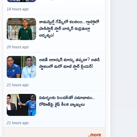
18 hours ago
కామన్వెల్త్ గేమ్స్‌లో కలకలం.. గ్లాస్గోలో
పాకిస్థాన్ స్టార్ బాక్సర్ కుద్రతుల్లా
అదృశ్యం!
20 hours ago
అజిత్‌ అగార్కర్‌ మార్పు తప్పదా? అతడి
స్థానంలో మరో మాజీ స్టార్‌ ప్లేయర్‌!
21 hours ago
విమర్శలకు సెంచరీతో సమాధానం..
రోహిత్‌పై కైఫ్ కీలక వ్యాఖ్యలు
21 hours ago
..more