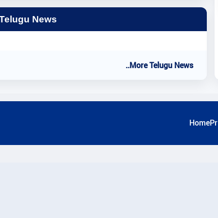
 Telugu News
..More Telugu News
Home
Pr