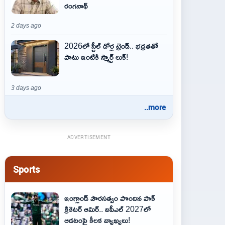
రంగనాథ్
2 days ago
2026లో స్టీల్ డోర్ల ట్రెండ్.. భద్రతతో
పాటు ఇంటికి స్మార్ట్ లుక్!
3 days ago
..more
ADVERTISEMENT
Sports
ఇంగ్లాండ్ పౌరసత్వం పొందిన పాక్
క్రికెటర్ ఆమిర్.. ఐపీఎల్ 2027లో
ఆడటంపై కీలక వ్యాఖ్యలు!