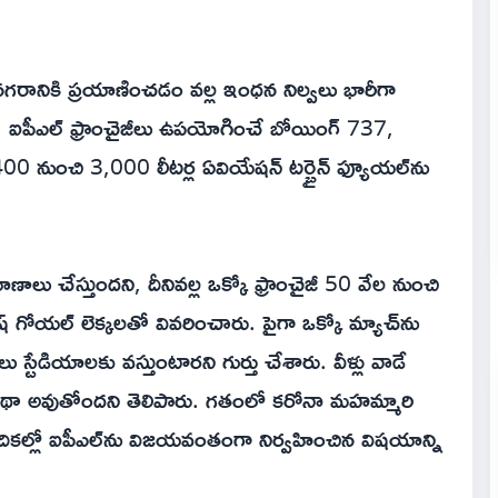
రానికి ప్రయాణించడం వల్ల ఇంధన నిల్వలు భారీగా
ది. ఐపీఎల్ ఫ్రాంచైజీలు ఉపయోగించే బోయింగ్ 737,
00 నుంచి 3,000 లీటర్ల ఏవియేషన్ టర్బైన్ ఫ్యూయల్‌ను
ాలు చేస్తుందని, దీనివల్ల ఒక్కో ఫ్రాంచైజీ 50 వేల నుంచి
ేష్ గోయల్ లెక్కలతో వివరించారు. పైగా ఒక్కో మ్యాచ్‌ను
స్టేడియాలకు వస్తుంటారని గుర్తు చేశారు. వీళ్లు వాడే
్ వృథా అవుతోందని తెలిపారు. గతంలో కరోనా మహమ్మారి
్లో ఐపీఎల్‌ను విజయవంతంగా నిర్వహించిన విషయాన్ని