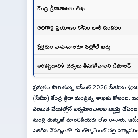
కేంద్ర క్రీడాశాఖకు లేఖ
ఆటగాళ్ల ప్రయాణం కోసం భారీ ఇంధనం
ప్రేక్షకుల వాహనాలకూ పెట్రోల్‌ ఖర్చు
అరికట్టడానికి చర్యలు తీసుకోవాలని డిమాండ్‌
ప్రస్తుతం సాగుతున్న ఐపీఎల్ 2026 సీజన్‌ను పునర్వ్
(సీటీఐ) కేంద్ర క్రీడా మంత్రిత్వ శాఖను కోరింది. ఇ
పరిమిత వేదికల్లోనే నిర్వహించాలని విజ్ఞప్తి చేసింద
మంత్రి మన్సుఖ్ మాండవీయకు లేఖ రాశారు. 
పెరిగిన నేపథ్యంలో ఈ టోర్నమెంట్ వల్ల పర్యావ