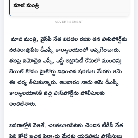
మాజీ మంత్రి
ADVERTISEMENT
మాజీ మంత్రి, వైసీపీ నేత విడదల రజిని తన పాస్‌పోర్ట్‌ను
నరసరావుపేట డీఎస్పీ కార్యాలయంలో అప్పగించారు.
తనపై నమోదైన ఎస్సీ, ఎస్టీ అట్రాసిటీ కేసులో ముందస్తు
బెయిల్ కోసం హైకోర్టు విధించిన షరతుల మేరకు ఆమె
ఈ చర్య తీసుకున్నారు. ఆదివారం నాడు ఆమె డీఎస్పీ
కార్యాలయానికి వచ్చి పాస్‌పోర్ట్‌ను పోలీసులకు
అందజేశారు.
వివరాల్లోకి వెళితే, చిలకలూరిపేటకు చెందిన టీడీపీ నేత
పిల్లి కోటి ఇచ్చిన ఫిర్యాదు మేరకు యడ్లపాడు పోలీసులు