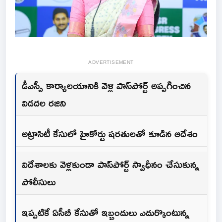
ADVERTISEMENT
డీఎస్పీ కార్యాలయానికి వెళ్లి పాస్‌పోర్ట్ అప్పగించిన
విడదల రజిని
అట్రాసిటీ కేసులో హైకోర్టు షరతులతో కూడిన ఆదేశం
విదేశాలకు వెళ్లకుండా పాస్‌పోర్ట్ స్వాధీనం చేసుకున్న
పోలీసులు
ఇప్పటికే ఏసీబీ కేసుతో ఇబ్బందులు ఎదుర్కొంటున్న