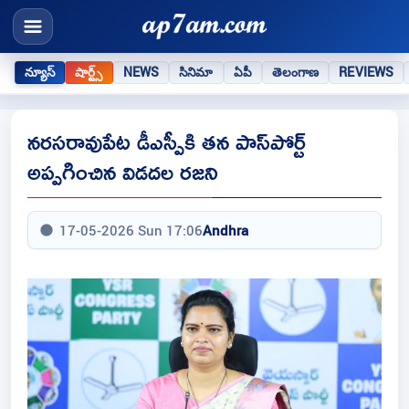
న్యూస్
షార్ట్స్
NEWS
సినిమా
ఏపీ
తెలంగాణ
REVIEWS
నరసరావుపేట డీఎస్పీకి తన పాస్‌పోర్ట్‌
అప్పగించిన విడదల రజని
17-05-2026 Sun 17:06
Andhra