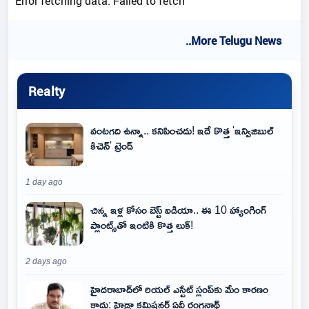
Error fetching data: Failed to fetch
..More Telugu News
Realty
వంటగది ఉన్నా.. కనిపించదు! ఇదే కొత్త 'ఇన్విజిబుల్
కిచెన్' ట్రెండ్
1 day ago
చిన్న ఇళ్ల కోసం బెస్ట్ ఐడియా.. ఈ 10 హ్యాంగింగ్
ప్లాంట్స్‌తో ఇంటికి కొత్త లుక్!
2 days ago
హైదరాబాద్‌లో రియల్ ఎస్టేట్ స్లంప్‌కు మేం కారణం
కాదు: హైడ్రా కమిషనర్ ఏవీ రంగనాథ్