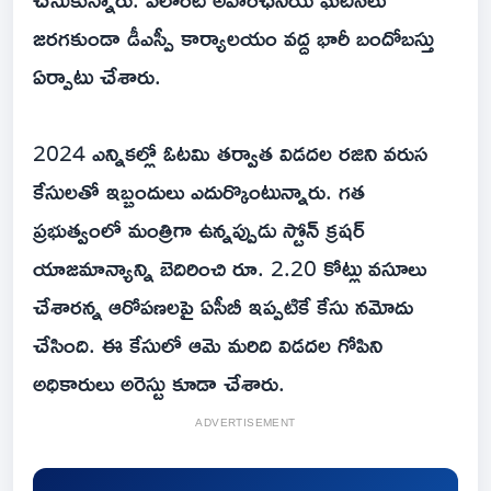
జరగకుండా డీఎస్పీ కార్యాలయం వద్ద భారీ బందోబస్తు
ఏర్పాటు చేశారు.
2024 ఎన్నికల్లో ఓటమి తర్వాత విడదల రజిని వరుస
కేసులతో ఇబ్బందులు ఎదుర్కొంటున్నారు. గత
ప్రభుత్వంలో మంత్రిగా ఉన్నప్పుడు స్టోన్ క్రషర్
యాజమాన్యాన్ని బెదిరించి రూ. 2.20 కోట్లు వసూలు
చేశారన్న ఆరోపణలపై ఏసీబీ ఇప్పటికే కేసు నమోదు
చేసింది. ఈ కేసులో ఆమె మరిది విడదల గోపిని
అధికారులు అరెస్టు కూడా చేశారు.
ADVERTISEMENT