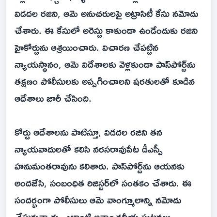
విడదల రజిని, ఆమె అనుచరులపై అట్రాసిటీ కేసు నమోదు
చేశారు. ఈ కేసులో అరెస్టు కాకుండా ఉండేందుకు రజిని
హైకోర్టును ఆశ్రయించారు. విచారణ చేపట్టిన
న్యాయస్థానం, ఆమె విదేశాలకు వెళ్లకుండా పాస్‌పోర్ట్‌ను
తక్షణం పోలీసులకు అప్పగించాలని షరతులతో కూడిన
ఆదేశాలు జారీ చేసింది.
కోర్టు ఆదేశాలను పాటిస్తూ, విడదల రజిని తన
న్యాయవాదులతో కలిసి నరసరావుపేట డీఎస్పీ
హనుమంతరావును కలిశారు. పాస్‌పోర్ట్‌ను ఆయనకు
అందజేసి, సంబంధిత రిజిస్టర్‌లో సంతకం చేశారు. ఈ
సందర్భంగా పోలీసులు ఆమె వాంగ్మూలాన్ని నమోదు
చేసుకున్నారు. ఎలాంటి అవాంఛనీయ ఘటనలు