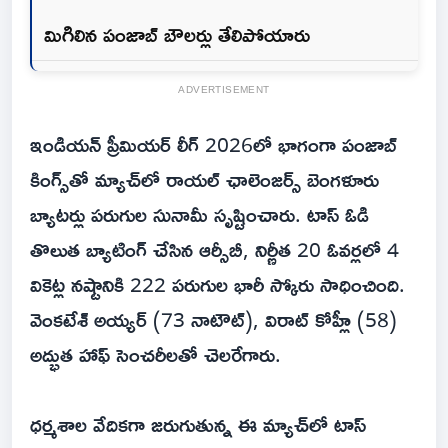
మిగిలిన పంజాబ్ బౌలర్లు తేలిపోయారు
ADVERTISEMENT
ఇండియన్ ప్రీమియర్ లీగ్ 2026లో భాగంగా పంజాబ్
కింగ్స్‌తో మ్యాచ్‌లో రాయల్ ఛాలెంజర్స్ బెంగళూరు
బ్యాటర్లు పరుగుల సునామీ సృష్టించారు. టాస్ ఓడి
తొలుత బ్యాటింగ్ చేసిన ఆర్సీబీ, నిర్ణీత 20 ఓవర్లలో 4
వికెట్ల నష్టానికి 222 పరుగుల భారీ స్కోరు సాధించింది.
వెంకటేశ్ అయ్యర్ (73 నాటౌట్), విరాట్ కోహ్లీ (58)
అద్భుత హాఫ్ సెంచరీలతో చెలరేగారు.
ధర్మశాల వేదికగా జరుగుతున్న ఈ మ్యాచ్‌లో టాస్