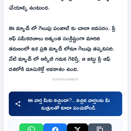
చేయాల్సి ఉంటుంది.
ఈ మ్యాచ్ లో గెలుపు పంజాబ్ కు చాలా అవసరం. ప్లే
ఆఫ్ సమీకరణాలు అత్యంత సంక్లిష్టంగా మారిన
తరుణంలో ఇక ప్రతి మ్యాచ్ లోనూ గెలుపు తప్పనిసరి.
నేటి మ్యాచ్ లో ఆర్సీబీ గనుక గెలిస్తే, ఆ జట్టు ప్లే ఆఫ్
దశలోకి దూసుకెళ్లే అవకాశం ఉంది.
ADVERTISEMENT
ఈ వార్త మీకు నచ్చిందా?.. నచ్చిన వార్తలను మీ
మిత్రులతో కూడా పంచుకోండి.