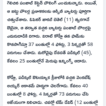
గెలిచిన పంజాబ్ కెప్టెన్ బౌలింగ్ ఎంచుకున్నాడు. అయితే,
ఆ జట్టు బౌలర్ల ప్రణాళికలను ఆర్సీబీ బ్యాటర్లు పూర్తిగా
చిత్తుచేశారు. ఓపెనర్ జాకబ్ బెతెల్ (11) త్వరగానే
ఔటైనా, ఆ తర్వాత వచ్చిన బ్యాటర్లు పంజాబ్ బౌలర్లపై
ఎదురుదాడికి దిగారు. విరాట్ కోహ్లీ తన ఫామ్‌ను
కొనసాగిస్తూ 37 బంతుల్లో 4 ఫోర్లు, 3 సిక్సర్లతో 58
పరుగులు చేశాడు. మరోవైపు దేవదత్ పడిక్కల్ (45),
కేవలం 25 బంతుల్లోనే మెరుపు ఇన్నింగ్స్ ఆడాడు.
కోహ్లీ, పడిక్కల్ ఔటయ్యాక క్రీజులోకి వచ్చిన వెంకటేష్
అయ్యర్ ఆకాశమే హద్దుగా చెలరేగాడు. కేవలం 40
బంతుల్లో 8 ఫోర్లు, 4 సిక్సర్లతో 73 పరుగులు చేసి
అజేయంగా నిలిచాడు. చివర్లో టిమ్ డేవిడ్ (12 బంతుల్లో