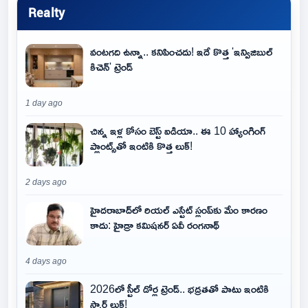
Realty
వంటగది ఉన్నా.. కనిపించదు! ఇదే కొత్త 'ఇన్విజిబుల్
కిచెన్' ట్రెండ్
1 day ago
చిన్న ఇళ్ల కోసం బెస్ట్ ఐడియా.. ఈ 10 హ్యాంగింగ్
ప్లాంట్స్‌తో ఇంటికి కొత్త లుక్!
2 days ago
హైదరాబాద్‌లో రియల్ ఎస్టేట్ స్లంప్‌కు మేం కారణం
కాదు: హైడ్రా కమిషనర్ ఏవీ రంగనాథ్
4 days ago
2026లో స్టీల్ డోర్ల ట్రెండ్.. భద్రతతో పాటు ఇంటికి
స్మార్ట్ లుక్!