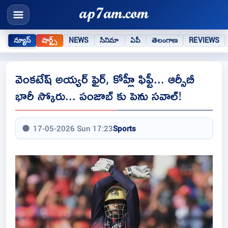
న్యూస్
షార్ట్స్
NEWS
సినిమా
ఏపీ
తెలంగాణ
REVIEWS
వెంకటేష్ అయ్యర్ ఫైర్, కోహ్లీ ఫిఫ్టీ... ఆర్సీబీ
భారీ స్కోరు... పంజాబ్ కు పెను సవాల్!
17-05-2026 Sun 17:23
Sports