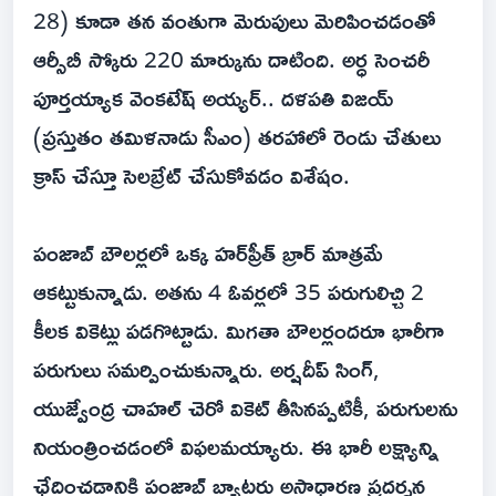
28) కూడా తన వంతుగా మెరుపులు మెరిపించడంతో
ఆర్సీబీ స్కోరు 220 మార్కును దాటింది. అర్ధ సెంచరీ
పూర్తయ్యాక వెంకటేష్ అయ్యర్.. దళపతి విజయ్
(ప్రస్తుతం తమిళనాడు సీఎం) తరహాలో రెండు చేతులు
క్రాస్ చేస్తూ సెలబ్రేట్ చేసుకోవడం విశేషం.
పంజాబ్ బౌలర్లలో ఒక్క హర్‌ప్రీత్ బ్రార్ మాత్రమే
ఆకట్టుకున్నాడు. అతను 4 ఓవర్లలో 35 పరుగులిచ్చి 2
కీలక వికెట్లు పడగొట్టాడు. మిగతా బౌలర్లందరూ భారీగా
పరుగులు సమర్పించుకున్నారు. అర్షదీప్ సింగ్,
యుజ్వేంద్ర చాహల్ చెరో వికెట్ తీసినప్పటికీ, పరుగులను
నియంత్రించడంలో విఫలమయ్యారు. ఈ భారీ లక్ష్యాన్ని
ఛేదించడానికి పంజాబ్ బ్యాటర్లు అసాధారణ ప్రదర్శన