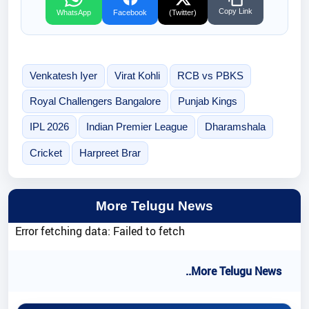
Copy Link
WhatsApp
Facebook
(Twitter)
Venkatesh Iyer
Virat Kohli
RCB vs PBKS
Royal Challengers Bangalore
Punjab Kings
IPL 2026
Indian Premier League
Dharamshala
Cricket
Harpreet Brar
More Telugu News
Error fetching data: Failed to fetch
..More Telugu News