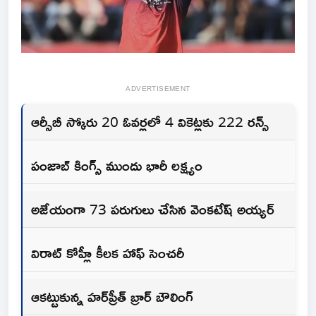
ADVERTISEMENT
ఆర్సీబీ స్కోరు 20 ఓవర్లలో 4 వికెట్లకు 222 రన్స్
పంజాబ్ కింగ్స్‌ ముందు భారీ లక్ష్యం
అజేయంగా 73 పరుగులు చేసిన వెంకటేష్ అయ్యర్
విరాట్ కోహ్లీ కీలక హాఫ్ సెంచరీ
ఆకట్టుకున్న హర్‌ప్రీత్ బ్రార్ బౌలింగ్