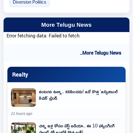
Diversion Politics
More Telugu News
Error fetching data: Failed to fetch
..More Telugu News
Realty
వంటగది ఉన్నా.. కనిపించదు! ఇదే కొత్త 'ఇన్విజిబుల్
కిచెన్' ట్రెండ్
21 hours ago
చిన్న ఇళ్ల కోసం బెస్ట్ ఐడియా.. ఈ 10 హ్యాంగింగ్
ప్లాంట్స్‌తో ఇంటికి కొత్త లుక్!