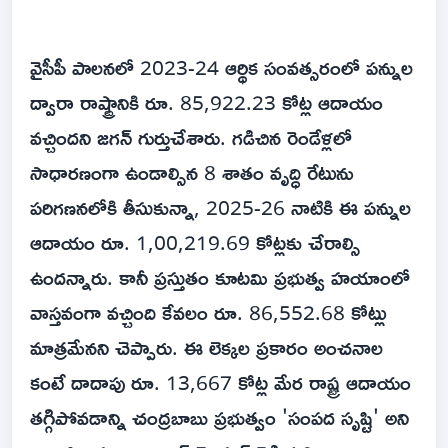
వైసీపీ పాలనలో 2023-24 ఆర్థిక సంవత్సరంలో పన్నుల
ద్వారా రాష్ట్రానికి రూ. 85,922.23 కోట్ల ఆదాయం
వచ్చిందని జగన్ గుర్తుచేశారు. గడిచిన రెండేళ్లలో
సాధారణంగా ఉండాల్సిన 8 శాతం వృద్ధి రేటును
పరిగణనలోకి తీసుకున్నా, 2025-26 నాటికి ఈ పన్నుల
ఆదాయం రూ. 1,00,219.69 కోట్లకు చేరాల్సి
ఉందన్నారు. కానీ ప్రస్తుతం కూటమి ప్రభుత్వ హయాంలో
వాస్తవంగా వచ్చింది కేవలం రూ. 86,552.68 కోట్లు
మాత్రమేనని చెప్పారు. ఈ లెక్కల ప్రకారం అంచనాల
కంటే దాదాపు రూ. 13,667 కోట్ల మేర రాష్ట్ర ఆదాయం
తగ్గిపోవడాన్ని చంద్రబాబు ప్రభుత్వం 'సంపద సృష్టి' అని