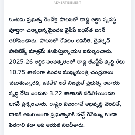
ADVERTISEMENT
కూటమి ప్రభుత్వ రెండేళ్ల పాలనలో రాష్ట్ర ఆర్థిక వ్యవస్థ
పూర్తిగా చిన్నాభిన్నమైందని వైసీపీ అధినేత జగన్
ఆరోపించారు. పాలనలో కేవలం అవినీతి, డైవర్షన్
పాలిటిక్స్ మాత్రమే కనిపిస్తున్నాయని విమర్శించారు.
2025-26 ఆర్థిక సంవత్సరంలో రాష్ట్ర జీఎస్డీపీ వృద్ధి రేటు
10.75 శాతంగా ఉందని ముఖ్యమంత్రి చంద్రబాబు
చెబుతున్నారని, ఒకవేళ అదే నిజమైతే ప్రభుత్వ ఆదాయ
వృద్ధి రేటు ఎందుకు 3.22 శాతానికి పడిపోయిందని
జగన్ ప్రశ్నించారు. రాష్ట్రం నిజంగానే అభివృద్ధి చెందితే,
దానికి అనుగుణంగా ప్రభుత్వానికి వచ్చే రెవెన్యూ కూడా
పెరగాలి కదా అని ఆయన నిలదీశారు.