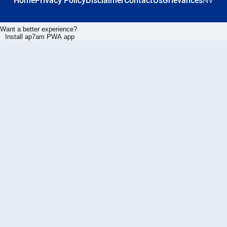
Home
Privacy Policy
Disclaimer
ContactUs
Grievances
NV
Want a better experience?
Install ap7am PWA app