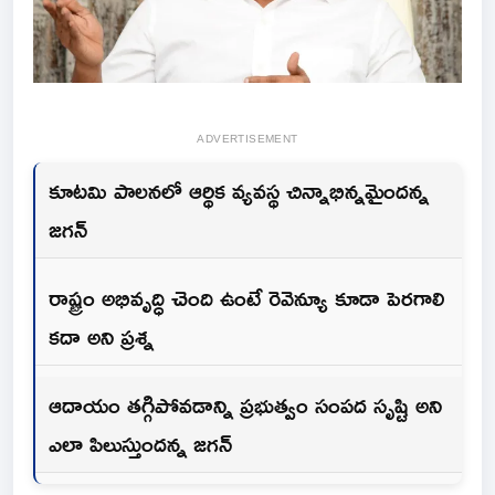
ADVERTISEMENT
కూటమి పాలనలో ఆర్థిక వ్యవస్థ చిన్నాభిన్నమైందన్న
జగన్
రాష్ట్రం అభివృద్ధి చెంది ఉంటే రెవెన్యూ కూడా పెరగాలి
కదా అని ప్రశ్న
ఆదాయం తగ్గిపోవడాన్ని ప్రభుత్వం సంపద సృష్టి అని
ఎలా పిలుస్తుందన్న జగన్