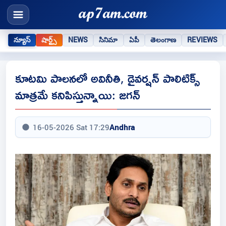
న్యూస్
షార్ట్స్
NEWS
సినిమా
ఏపీ
తెలంగాణ
REVIEWS
కూటమి పాలనలో అవినీతి, డైవర్షన్ పాలిటిక్స్
మాత్రమే కనిపిస్తున్నాయి: జగన్
16-05-2026 Sat 17:29
Andhra