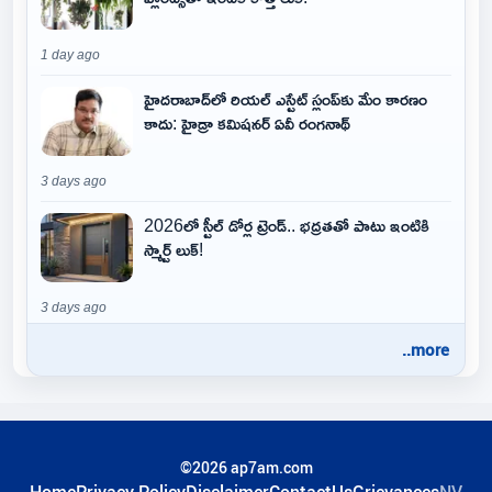
1 day ago
హైదరాబాద్‌లో రియల్ ఎస్టేట్ స్లంప్‌కు మేం కారణం
కాదు: హైడ్రా కమిషనర్ ఏవీ రంగనాథ్
3 days ago
2026లో స్టీల్ డోర్ల ట్రెండ్.. భద్రతతో పాటు ఇంటికి
స్మార్ట్ లుక్!
3 days ago
..more
©2026 ap7am.com