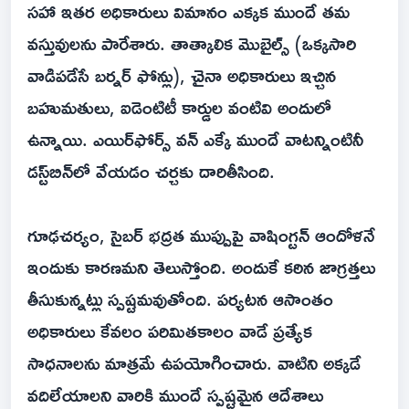
సహా ఇతర అధికారులు విమానం ఎక్కక ముందే తమ
వస్తువులను పారేశారు. తాత్కాలిక మొబైల్స్‌ (ఒక్కసారి
వాడిపడేసే బర్నర్‌ ఫోన్లు), చైనా అధికారులు ఇచ్చిన
బహుమతులు, ఐడెంటిటీ కార్డుల వంటివి అందులో
ఉన్నాయి. ఎయిర్‌ఫోర్స్‌ వన్‌ ఎక్కే ముందే వాటన్నింటినీ
డస్ట్‌బిన్‌లో వేయడం చర్చకు దారితీసింది.
గూఢచర్యం, సైబర్‌ భద్రత ముప్పుపై వాషింగ్టన్‌ ఆందోళనే
ఇందుకు కారణమని తెలుస్తోంది. అందుకే కఠిన జాగ్రత్తలు
తీసుకున్నట్లు స్పష్టమవుతోంది. పర్యటన ఆసాంతం
అధికారులు కేవలం పరిమితకాలం వాడే ప్రత్యేక
సాధనాలను మాత్రమే ఉపయోగించారు. వాటిని అక్కడే
వదిలేయాలని వారికి ముందే స్పష్టమైన ఆదేశాలు