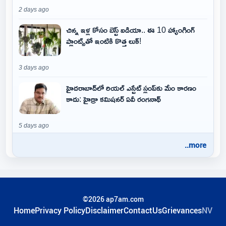
2 days ago
చిన్న ఇళ్ల కోసం బెస్ట్ ఐడియా.. ఈ 10 హ్యాంగింగ్
ప్లాంట్స్‌తో ఇంటికి కొత్త లుక్!
3 days ago
హైదరాబాద్‌లో రియల్ ఎస్టేట్ స్లంప్‌కు మేం కారణం
కాదు: హైడ్రా కమిషనర్ ఏవీ రంగనాథ్
5 days ago
..more
©2026 ap7am.com
Home
Privacy Policy
Disclaimer
ContactUs
Grievances
NV