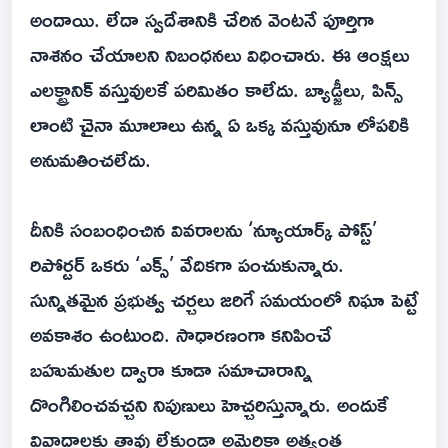
అందాయి. లేదా స్వదేశానికి చేరిన వెంటనే పూర్తిగా
నాశనం చేయాలని నిబంధనలు విధించారు. ఈ ఆంక్షలు
ఎలక్ట్రానిక్‌ వస్తువులకే పరిమితం కాలేదు. బ్యాడ్జీలు, పిన్స్‌
లాంటి చైనా మూలాలు ఉన్న ఏ ఒక్క వస్తువునూ లోపలికి
అనుమతించలేదు.
దీనికి సంబంధించిన వివరాలను ‘న్యూయార్క్‌ పోస్ట్‌’
రిపోర్టర్‌ ఒకరు ‘ఎక్స్‌’ వేదికగా పంచుకున్నారు.
సున్నితమైన ప్రభుత్వ చర్చలు జరిగే సమయంలో నిఘా పెట్టే
అవకాశం ఉంటుంది. సాధారణంగా కనిపించే
బహుమతుల ద్వారా కూడా సమాచారాన్ని
దొంగిలించవచ్చని నిపుణులు హెచ్చరిస్తున్నారు. అందుకే
వివాదాలకు తావు లేకుండా అమెరికా అత్యంత