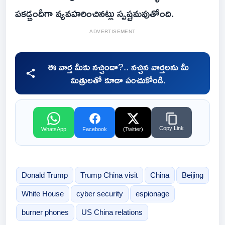
పకడ్బందీగా వ్యవహరించినట్లు స్పష్టమవుతోంది.
ADVERTISEMENT
ఈ వార్త మీకు నచ్చిందా?.. నచ్చిన వార్తలను మీ
మిత్రులతో కూడా పంచుకోండి.
Copy Link
WhatsApp
Facebook
(Twitter)
Donald Trump
Trump China visit
China
Beijing
White House
cyber security
espionage
burner phones
US China relations