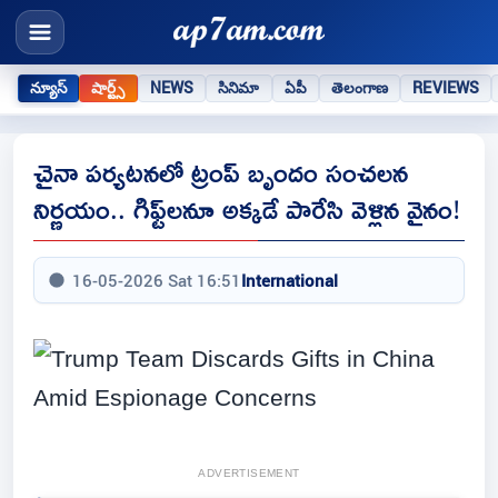
న్యూస్
షార్ట్స్
NEWS
సినిమా
ఏపీ
తెలంగాణ
REVIEWS
చైనా పర్యటనలో ట్రంప్ బృందం సంచలన
నిర్ణయం.. గిఫ్ట్‌లనూ అక్కడే పారేసి వెళ్లిన వైనం!
16-05-2026 Sat 16:51
International
ADVERTISEMENT