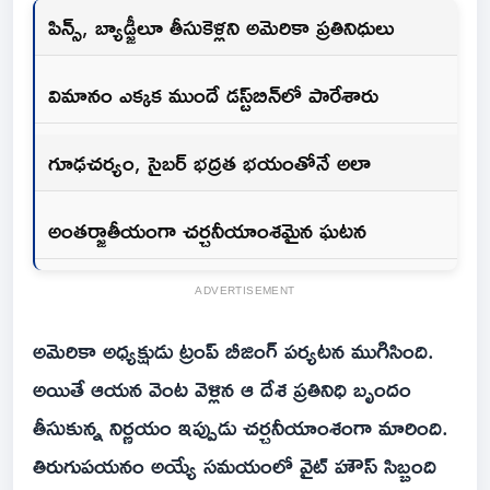
పిన్స్‌, బ్యాడ్జీలూ తీసుకెళ్లని అమెరికా ప్రతినిధులు
విమానం ఎక్కక ముందే డస్ట్‌బిన్‌లో పారేశారు
గూఢచర్యం, సైబర్‌ భద్రత భయంతోనే అలా
అంతర్జాతీయంగా చర్చనీయాంశమైన ఘటన
ADVERTISEMENT
అమెరికా అధ్యక్షుడు ట్రంప్‌ బీజింగ్‌ పర్యటన ముగిసింది.
అయితే ఆయన వెంట వెళ్లిన ఆ దేశ ప్రతినిధి బృందం
తీసుకున్న నిర్ణయం ఇప్పుడు చర్చనీయాంశంగా మారింది.
తిరుగుపయనం అయ్యే సమయంలో వైట్‌ హౌస్‌ సిబ్బంది