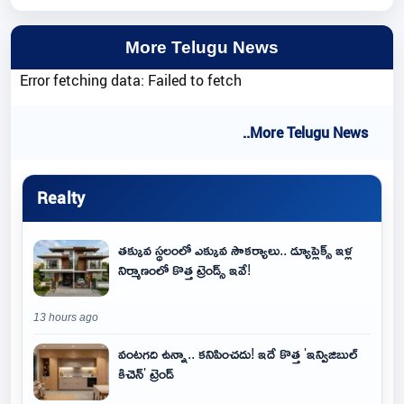
More Telugu News
Error fetching data: Failed to fetch
..More Telugu News
Realty
తక్కువ స్థలంలో ఎక్కువ సౌకర్యాలు.. డ్యూప్లెక్స్ ఇళ్ల
నిర్మాణంలో కొత్త ట్రెండ్స్ ఇవే!
13 hours ago
వంటగది ఉన్నా.. కనిపించదు! ఇదే కొత్త 'ఇన్విజిబుల్
కిచెన్' ట్రెండ్