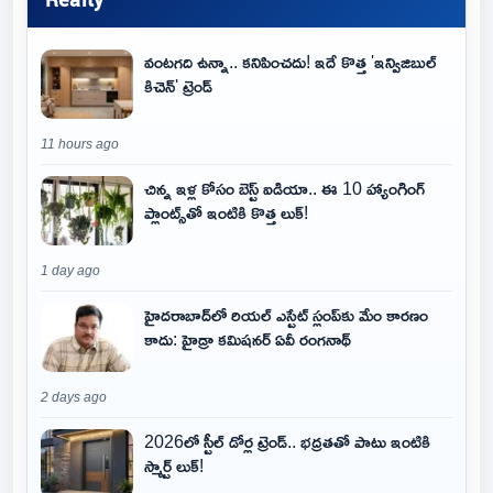
వంటగది ఉన్నా.. కనిపించదు! ఇదే కొత్త 'ఇన్విజిబుల్
కిచెన్' ట్రెండ్
11 hours ago
చిన్న ఇళ్ల కోసం బెస్ట్ ఐడియా.. ఈ 10 హ్యాంగింగ్
ప్లాంట్స్‌తో ఇంటికి కొత్త లుక్!
1 day ago
హైదరాబాద్‌లో రియల్ ఎస్టేట్ స్లంప్‌కు మేం కారణం
కాదు: హైడ్రా కమిషనర్ ఏవీ రంగనాథ్
2 days ago
2026లో స్టీల్ డోర్ల ట్రెండ్.. భద్రతతో పాటు ఇంటికి
స్మార్ట్ లుక్!