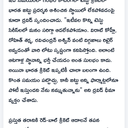
భారత జట్టు ప్రదర్శన ఆశించిన స్థాయిలో లేకపోవడంపై
కూడా ద్రవిడ్ స్పందించాడు. "ఇటీవల కొన్ని టెస్టు
సిరీస్‌లలో మనం సరిగ్గా ఆడలేకపోయాం. విరాట్ కోహ్లీ,
రోహిత్ శర్మ, రవిచంద్రన్ అశ్విన్ వంటి దిగ్గజాలు రిటైర్
అవ్వడంతో వారి లోటు స్పష్టంగా కనిపిస్తోంది. అలాంటి
ఆటగాళ్ల స్థానాన్ని భర్తీ చేయడం అంత సులభం కాదు.
అయినా భారత క్రికెట్ ఇప్పటికీ చాలా బలంగా ఉంది.
కొంత సమయం పట్టొచ్చు, కానీ జట్టు అన్ని ఫార్మాట్లలోనూ
పోటీ ఇస్తుందని నేను నమ్ముతున్నాను" అని ద్రవిడ్ ధీమా
వ్యక్తం చేశాడు.
ప్రస్తుత తరానికి రెడ్-బాల్ క్రికెట్ ఆడాలనే తపన