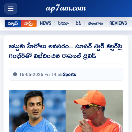
న్యూస్
షార్ట్స్
NEWS
సినిమా
ఏపీ
తెలంగాణ
REVIEWS
జట్టుకు హీరోలు అవసరం.. సూపర్ స్టార్ కల్చర్‌పై
గంభీర్‌తో విభేదించిన రాహుల్ ద్రవిడ్
15-05-2026 Fri 14:55
Sports