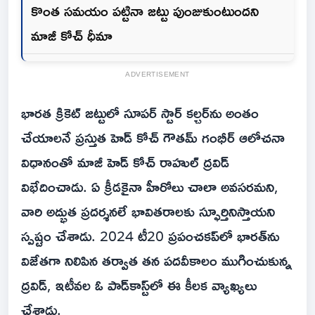
కొంత సమయం పట్టినా జట్టు పుంజుకుంటుందని
మాజీ కోచ్‌ ధీమా
ADVERTISEMENT
భారత క్రికెట్ జట్టులో సూపర్ స్టార్ కల్చర్‌ను అంతం
చేయాలనే ప్రస్తుత హెడ్ కోచ్ గౌతమ్ గంభీర్ ఆలోచనా
విధానంతో మాజీ హెడ్ కోచ్ రాహుల్ ద్రవిడ్
విభేదించాడు. ఏ క్రీడకైనా హీరోలు చాలా అవసరమని,
వారి అద్భుత ప్రదర్శనలే భావితరాలకు స్ఫూర్తినిస్తాయని
స్పష్టం చేశాడు. 2024 టీ20 ప్రపంచకప్‌లో భారత్‌ను
విజేతగా నిలిపిన తర్వాత తన పదవీకాలం ముగించుకున్న
ద్రవిడ్, ఇటీవల ఓ పాడ్‌కాస్ట్‌లో ఈ కీలక వ్యాఖ్యలు
చేశాడు.