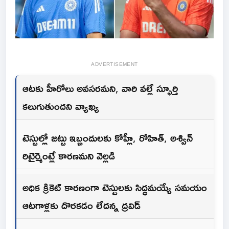
ADVERTISEMENT
ఆటకు హీరోలు అవసరమని, వారి వల్లే స్ఫూర్తి
కలుగుతుందని వ్యాఖ్య
టెస్టుల్లో జట్టు ఇబ్బందులకు కోహ్లీ, రోహిత్, అశ్విన్
రిటైర్మెంట్లే కారణమ‌ని వెల్ల‌డి
అధిక క్రికెట్ కారణంగా టెస్టులకు సిద్ధమయ్యే సమయం
ఆటగాళ్లకు దొరకడం లేద‌న్న ద్ర‌విడ్‌