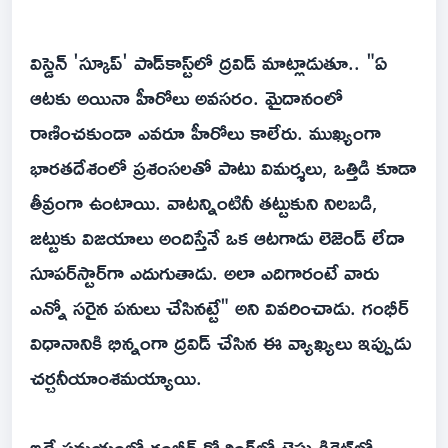
విస్డెన్ 'స్కూప్' పాడ్‌కాస్ట్‌లో ద్రవిడ్ మాట్లాడుతూ.. "ఏ
ఆటకు అయినా హీరోలు అవసరం. మైదానంలో
రాణించకుండా ఎవరూ హీరోలు కాలేరు. ముఖ్యంగా
భారతదేశంలో ప్రశంసలతో పాటు విమర్శలు, ఒత్తిడి కూడా
తీవ్రంగా ఉంటాయి. వాటన్నింటినీ తట్టుకుని నిలబడి,
జట్టుకు విజయాలు అందిస్తేనే ఒక ఆటగాడు లెజెండ్ లేదా
సూపర్‌స్టార్‌గా ఎదుగుతాడు. అలా ఎదిగారంటే వారు
ఎన్నో సరైన పనులు చేసినట్టే" అని వివరించాడు. గంభీర్
విధానానికి భిన్నంగా ద్రవిడ్ చేసిన ఈ వ్యాఖ్యలు ఇప్పుడు
చర్చనీయాంశమయ్యాయి.
ఇదే సమయంలో గంభీర్ కోచింగ్‌లో టెస్టు క్రికెట్‌లో