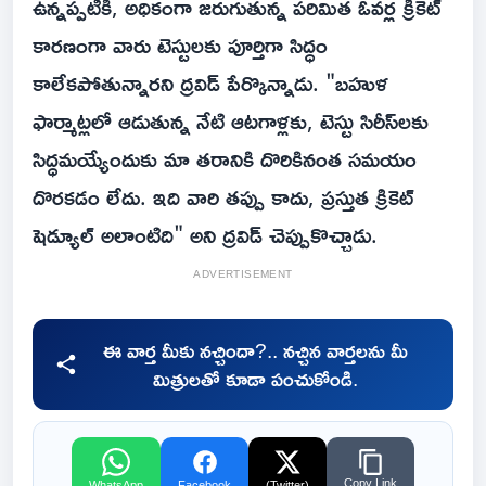
ఉన్నప్పటికీ, అధికంగా జరుగుతున్న పరిమిత ఓవర్ల క్రికెట్
కారణంగా వారు టెస్టులకు పూర్తిగా సిద్ధం
కాలేకపోతున్నారని ద్రవిడ్ పేర్కొన్నాడు. "బహుళ
ఫార్మాట్లలో ఆడుతున్న నేటి ఆటగాళ్లకు, టెస్టు సిరీస్‌లకు
సిద్ధమయ్యేందుకు మా తరానికి దొరికినంత సమయం
దొరకడం లేదు. ఇది వారి తప్పు కాదు, ప్రస్తుత క్రికెట్
షెడ్యూల్ అలాంటిది" అని ద్ర‌విడ్ చెప్పుకొచ్చాడు.
ADVERTISEMENT
ఈ వార్త మీకు నచ్చిందా?.. నచ్చిన వార్తలను మీ
మిత్రులతో కూడా పంచుకోండి.
Copy Link
WhatsApp
Facebook
(Twitter)