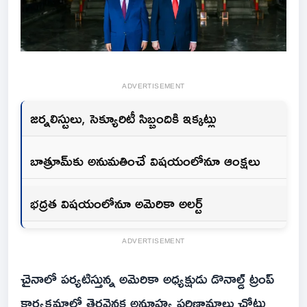
ADVERTISEMENT
జర్నలిస్టులు, సెక్యూరిటీ సిబ్బందికి ఇక్కట్లు
బాత్రూమ్‌కు అనుమతించే విషయంలోనూ ఆంక్షలు
భద్రత విషయంలోనూ అమెరికా అలర్ట్
ADVERTISEMENT
చైనాలో పర్యటిస్తున్న అమెరికా అధ్యక్షుడు డొనాల్డ్ ట్రంప్
కార్యక్రమాల్లో తెరవెనక అనూహ్య పరిణామాలు చోటు