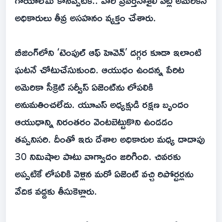
గాయాలేమీ కానప్పటికీ.. వారి ప్రవర్తనాశైలి పట్ల అమెరికన్
అధికారులు తీవ్ర అసహనం వ్యక్తం చేశారు.
బీజింగ్‌లోని ‘టెంపుల్ ఆఫ్ హెవెన్’ దగ్గర కూడా ఇలాంటి
ఘటనే చోటుచేసుకుంది. ఆయుధం ఉందన్న పేరిట
అమెరికా సీక్రెట్ సర్వీస్ ఏజెంట్‌ను లోపలికి
అనుమతించలేదు. యూఎస్ అధ్యక్షుడి రక్షణ బృందం
ఆయుధాన్ని నిరంతరం వెంటబెట్టుకొని ఉండడం
తప్పనిసరి. దీంతో ఇరు దేశాల అధికారుల మధ్య దాదాపు
30 నిమిషాల పాటు వాగ్వాదం జరిగింది. చివరకు
అప్పటికే లోపలికి వెళ్లిన మరో ఏజెంట్ వచ్చి రిపోర్టర్లను
వేదిక వద్దకు తీసుకెళ్లారు.