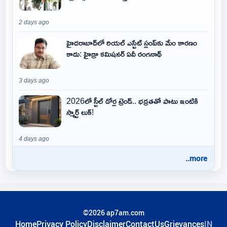
2 days ago
హైదరాబాద్‌లో రియల్ ఎస్టేట్ స్లంప్‌కు మేం కారణం
కాదు: హైడ్రా కమిషనర్ ఏవీ రంగనాథ్
3 days ago
2026లో స్టీల్ డోర్ల ట్రెండ్.. భద్రతతో పాటు ఇంటికి
స్మార్ట్ లుక్!
4 days ago
..more
©2026 ap7am.com
Home
Privacy Policy
Disclaimer
ContactUs
Grievances
IN