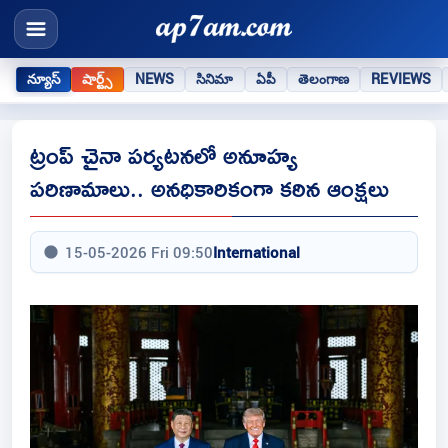
న్యూస్
షార్ట్స్
NEWS
సినిమా
ఏపీ
తెలంగాణ
REVIEWS
ట్రంప్ చైనా పర్యటనలో అనూహ్య
పరిణామాలు.. అనధికారికంగా కఠిన ఆంక్షలు
15-05-2026 Fri 09:50
International