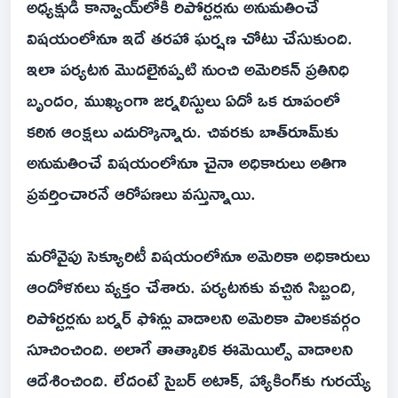
అధ్యక్షుడి కాన్వాయ్‌లోకి రిపోర్టర్లను అనుమతించే
విషయంలోనూ ఇదే తరహా ఘర్షణ చోటు చేసుకుంది.
ఇలా పర్యటన మొదలైనప్పటి నుంచి అమెరికన్ ప్రతినిధి
బ‌ృందం, ముఖ్యంగా జర్నలిస్టులు ఏదో ఒక రూపంలో
కఠిన ఆంక్షలు ఎదుర్కొన్నారు. చివరకు బాత్‌రూమ్‌కు
అనుమతించే విషయంలోనూ చైనా అధికారులు అతిగా
ప్రవర్తించారనే ఆరోపణలు వస్తున్నాయి.
మరోవైపు సెక్యూరిటీ విషయంలోనూ అమెరికా అధికారులు
ఆందోళనలు వ్యక్తం చేశారు. పర్యటనకు వచ్చిన సిబ్బంది,
రిపోర్టర్లను బర్నర్ ఫోన్లు వాడాలని అమెరికా పాలకవర్గం
సూచించింది. అలాగే తాత్కాలిక ఈమెయిల్స్ వాడాలని
ఆదేశించింది. లేదంటే సైబర్ అటాక్, హ్యాకింగ్‌కు గురయ్యే