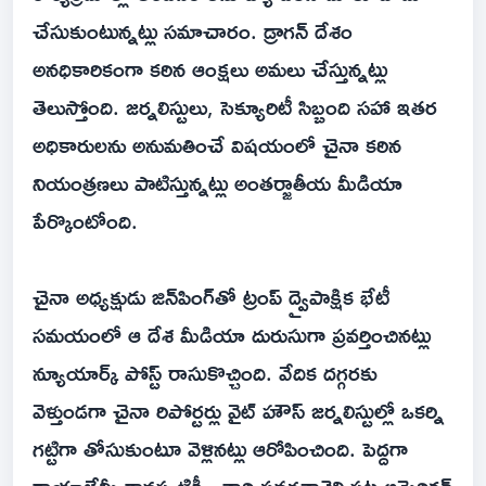
చేసుకుంటున్నట్లు సమాచారం. డ్రాగన్ దేశం
అనధికారికంగా కఠిన ఆంక్షలు అమలు చేస్తున్నట్లు
తెలుస్తోంది. జర్నలిస్టులు, సెక్యూరిటీ సిబ్బంది సహా ఇతర
అధికారులను అనుమతించే విషయంలో చైనా కఠిన
నియంత్రణలు పాటిస్తున్నట్లు అంతర్జాతీయ మీడియా
పేర్కొంటోంది.
చైనా అధ్యక్షుడు జిన్‌పింగ్‌తో ట్రంప్ ద్వైపాక్షిక భేటీ
సమయంలో ఆ దేశ మీడియా దురుసుగా ప్రవర్తించినట్లు
న్యూయార్క్ పోస్ట్ రాసుకొచ్చింది. వేదిక దగ్గరకు
వెళ్తుండగా చైనా రిపోర్టర్లు వైట్ హౌస్ జర్నలిస్టుల్లో ఒకర్ని
గట్టిగా తోసుకుంటూ వెళ్లినట్లు ఆరోపించింది. పెద్దగా