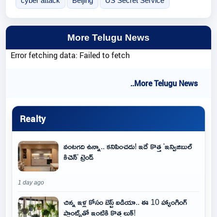
cyber attack
Beijing
US Secret Service
More Telugu News
Error fetching data: Failed to fetch
..More Telugu News
Realty
వంటగది ఉన్నా.. కనిపించదు! ఇదే కొత్త 'ఇన్విజిబుల్
కిచెన్' ట్రెండ్
1 day ago
చిన్న ఇళ్ల కోసం బెస్ట్ ఐడియా.. ఈ 10 హ్యాంగింగ్
ప్లాంట్స్‌తో ఇంటికి కొత్త లుక్!