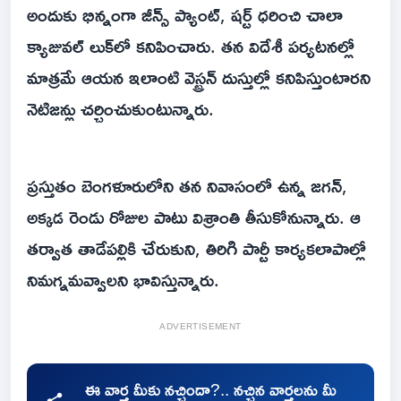
అందుకు భిన్నంగా జీన్స్ ప్యాంట్, షర్ట్ ధరించి చాలా
క్యాజువల్ లుక్‌లో కనిపించారు. తన విదేశీ పర్యటనల్లో
మాత్రమే ఆయన ఇలాంటి వెస్ట్రన్ దుస్తుల్లో కనిపిస్తుంటారని
నెటిజన్లు చర్చించుకుంటున్నారు.
ప్రస్తుతం బెంగళూరులోని తన నివాసంలో ఉన్న జగన్,
అక్కడ రెండు రోజుల పాటు విశ్రాంతి తీసుకోనున్నారు. ఆ
తర్వాత తాడేపల్లికి చేరుకుని, తిరిగి పార్టీ కార్యకలాపాల్లో
నిమగ్నమవ్వాలని భావిస్తున్నారు.
ADVERTISEMENT
ఈ వార్త మీకు నచ్చిందా?.. నచ్చిన వార్తలను మీ