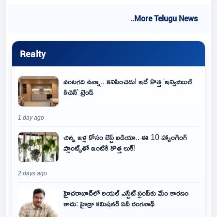
..More Telugu News
Realty
వంటగది ఉన్నా.. కనిపించదు! ఇదే కొత్త 'ఇన్విజిబుల్
కిచెన్' ట్రెండ్
1 day ago
చిన్న ఇళ్ల కోసం బెస్ట్ ఐడియా.. ఈ 10 హ్యాంగింగ్
ప్లాంట్స్‌తో ఇంటికి కొత్త లుక్!
2 days ago
హైదరాబాద్‌లో రియల్ ఎస్టేట్ స్లంప్‌కు మేం కారణం
కాదు: హైడ్రా కమిషనర్ ఏవీ రంగనాథ్