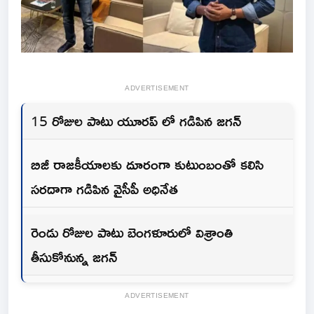
ADVERTISEMENT
15 రోజుల పాటు యూరప్ లో గడిపిన జగన్
బిజీ రాజకీయాలకు దూరంగా కుటుంబంతో కలిసి
సరదాగా గడిపిన వైసీపీ అధినేత
రెండు రోజుల పాటు బెంగళూరులో విశ్రాంతి
తీసుకోనున్న జగన్
ADVERTISEMENT