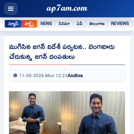
న్యూస్
షార్ట్స్
NEWS
సినిమా
ఏపీ
తెలంగాణ
REVIEWS
ముగిసిన జగన్ విదేశీ పర్యటన.. బెంగళూరు
చేరుకున్న జగన్ దంపతులు
11-05-2026 Mon 12:23
Andhra