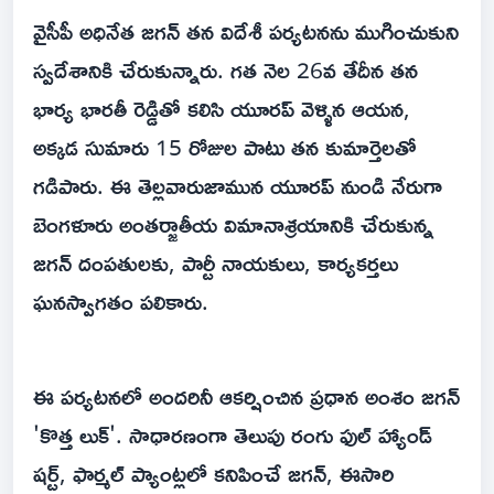
వైసీపీ అధినేత జగన్ తన విదేశీ పర్యటనను ముగించుకుని
స్వదేశానికి చేరుకున్నారు. గత నెల 26వ తేదీన తన
భార్య భారతీ రెడ్డితో కలిసి యూరప్ వెళ్ళిన ఆయన,
అక్కడ సుమారు 15 రోజుల పాటు తన కుమార్తెలతో
గడిపారు. ఈ తెల్లవారుజామున యూరప్ నుండి నేరుగా
బెంగళూరు అంతర్జాతీయ విమానాశ్రయానికి చేరుకున్న
జగన్ దంపతులకు, పార్టీ నాయకులు, కార్యకర్తలు
ఘనస్వాగతం పలికారు.
ఈ పర్యటనలో అందరినీ ఆకర్షించిన ప్రధాన అంశం జగన్
'కొత్త లుక్'. సాధారణంగా తెలుపు రంగు ఫుల్ హ్యాండ్
షర్ట్, ఫార్మల్ ప్యాంట్లలో కనిపించే జగన్, ఈసారి