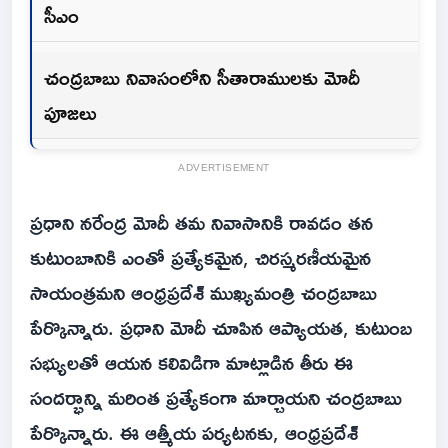
సీఎం
చంద్రబాబు నివాసంలోని సీతారాములకు మోదీ
పూజలు
ADVERTISEMENT
ప్రధాని నరేంద్ర మోదీ తమ నివాసానికి రావడం తన
కుటుంబానికి ఎంతో ప్రత్యేకమైన, చిరస్మరణీయమైన
సాయంత్రమని ఆంధ్రప్రదేశ్ ముఖ్యమంత్రి చంద్రబాబు
పేర్కొన్నారు. ప్రధాని మోదీ చూపిన ఆప్యాయత, కుటుంబ
సభ్యులతో ఆయన కలివిడిగా మాట్లాడిన తీరు ఈ
సందర్భాన్ని మరింత ప్రత్యేకంగా మార్చాయని చంద్రబాబు
పేర్కొన్నారు. ఈ ఆత్మీయ పర్యటనకు, ఆంధ్రప్రదేశ్