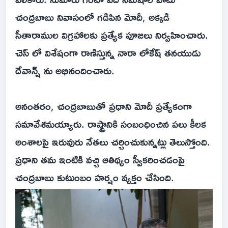
చంద్రబాబు నివాసంలో గడిపిన మోదీ, అక్కడి
సీతారాముల విగ్రహాలకు ప్రత్యేక పూజలు నిర్వహించారు.
చెస్ లో విశేషంగా రాణిస్తున్న నారా లోకేష్ తనయుడు
దేవాన్ష్ ను అభినందించారు.
అనంతరం, చంద్రబాబుతో ప్రధాని మోదీ ప్రత్యేకంగా
సమావేశమయ్యారు. రాష్ట్రానికి సంబంధించిన పలు కీలక
అంశాలపై ఇరువురు నేతలు చర్చించుకున్నట్లు తెలుస్తోంది.
ప్రధాని తమ ఇంటికి వచ్చి ఆతిథ్యం స్వీకరించడంపై
చంద్రబాబు కుటుంబం హర్షం వ్యక్తం చేసింది.