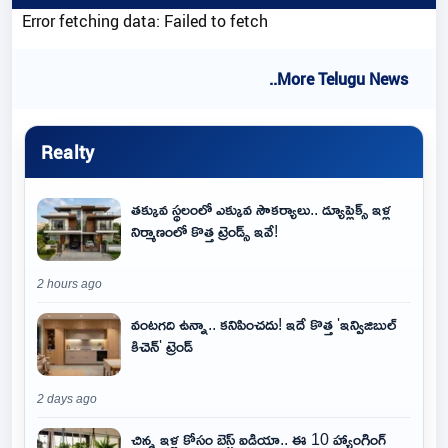
Error fetching data: Failed to fetch
..More Telugu News
Realty
తక్కువ స్థలంలో ఎక్కువ సౌకర్యాలు.. డ్యూప్లెక్స్ ఇళ్ల
నిర్మాణంలో కొత్త ట్రెండ్స్ ఇవే!
2 hours ago
వంటగది ఉన్నా.. కనిపించదు! ఇదే కొత్త 'ఇన్విజిబుల్
కిచెన్' ట్రెండ్
2 days ago
చిన్న ఇళ్ల కోసం బెస్ట్ ఐడియా.. ఈ 10 హ్యాంగింగ్