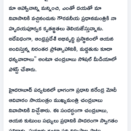
మా ఆహ్వానాన్ని మన్నించి, ఎంతో దయతో మా
నివాసానికి వచ్చినందుకు గౌరవనీయ ప్రధానమంత్రికి నా
హృదయపూర్వక కృతజ్ఞతలు తెలియజేస్తున్నాను.
అదేవిధంగా, ఆంధ్రప్రదేశ్ అభివృద్ధి ప్రస్థానంలో ఆయన
అందిస్తున్న నిరంతర ప్రోత్సాహానికి, మద్దతుకు కూడా
ధన్యవాదాలు" అంటూ చంద్రబాబు సోషల్ మీడియాలో
పోస్ట్ చేశారు.
హైదరాబాద్ పర్యటనలో భాగంగా ప్రధాని నరేంద్ర మోదీ
ఆదివారం సాయంత్రం ముఖ్యమంత్రి చంద్రబాబు
నివాసానికి విచ్చేశారు. ఈ సందర్భంగా చంద్రబాబు,
ఆయన కుటుంబ సభ్యులు ప్రధానికి సాదరంగా స్వాగతం
పలికారు. సుమారు గంటా పది నిమిషాల పాటు