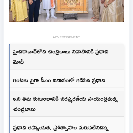
ADVERTISEMENT
హైదరాబాద్‌లోని చంద్రబాబు నివాసానికి ప్రధాని
మోదీ
గంటకు పైగా సీఎం నివాసంలో గడిపిన ప్రధాని
ఇది తమ కుటుంబానికి చిరస్మరణీయ సాయంత్రమన్న
చంద్రబాబు
ప్రధాని ఆప్యాయత, ప్రోత్సాహం మరువలేనిదన్న