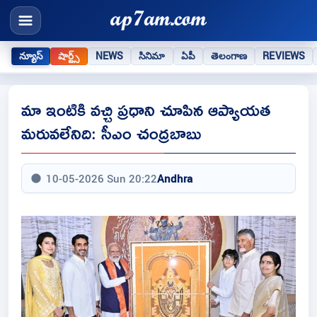
న్యూస్
షార్ట్స్
NEWS
సినిమా
ఏపీ
తెలంగాణ
REVIEWS
మా ఇంటికి వచ్చి ప్రధాని చూపిన ఆప్యాయత
మరువలేనిది: సీఎం చంద్రబాబు
10-05-2026 Sun 20:22
Andhra