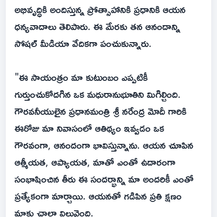
అభివృద్ధికి అందిస్తున్న ప్రోత్సాహానికి ప్రధానికి ఆయన
ధన్యవాదాలు తెలిపారు. ఈ మేరకు తన ఆనందాన్ని
సోషల్ మీడియా వేదికగా పంచుకున్నారు.
"ఈ సాయంత్రం మా కుటుంబం ఎప్పటికీ
గుర్తుంచుకోదగిన ఒక మధురానుభూతిని మిగిల్చింది.
గౌరవనీయులైన ప్రధానమంత్రి శ్రీ నరేంద్ర మోదీ గారికి
ఈరోజు మా నివాసంలో ఆతిథ్యం ఇవ్వడం ఒక
గౌరవంగా, ఆనందంగా భావిస్తున్నాను. ఆయన చూపిన
ఆత్మీయత, ఆప్యాయత, మాతో ఎంతో ఉదారంగా
సంభాషించిన తీరు ఈ సందర్భాన్ని మా అందరికీ ఎంతో
ప్రత్యేకంగా మార్చాయి. ఆయనతో గడిపిన ప్రతి క్షణం
మాకు చాలా విలువైంది.