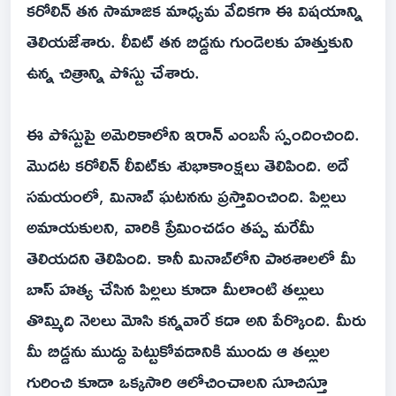
కరోలిన్ తన సామాజిక మాధ్యమ వేదికగా ఈ విషయాన్ని
తెలియజేశారు. లీవిట్ తన బిడ్డను గుండెలకు హత్తుకుని
ఉన్న చిత్రాన్ని పోస్టు చేశారు.
ఈ పోస్టుపై అమెరికాలోని ఇరాన్ ఎంబసీ స్పందించింది.
మొదట కరోలిన్ లీవిట్‌కు శుభాకాంక్షలు తెలిపింది. అదే
సమయంలో, మినాబ్ ఘటనను ప్రస్తావించింది. పిల్లలు
అమాయకులని, వారికి ప్రేమించడం తప్ప మరేమీ
తెలియదని తెలిపింది. కానీ మినాబ్‌లోని పాఠశాలలో మీ
బాస్ హత్య చేసిన పిల్లలు కూడా మీలాంటి తల్లులు
తొమ్మిది నెలలు మోసి కన్నవారే కదా అని పేర్కొంది. మీరు
మీ బిడ్డను ముద్దు పెట్టుకోవడానికి ముందు ఆ తల్లుల
గురించి కూడా ఒక్కసారి ఆలోచించాలని సూచిస్తూ