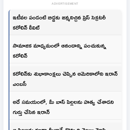
ADVERTISEMENT
ఇటీవల పండంటి బిడ్డకు జన్మనిచ్చిన ప్రెస్ సెక్రటరీ
కరోలిన్ లీవిట్
సామాజిక మాధ్యమంలో ఆనందాన్ని పంచుకున్న
కరోలిన్
కరోలిన్‌కు శుభాకాంక్షలు చెప్పిన అమెరికాలోని ఇరాన్
ఎంబసీ
అదే సమయంలో, మీ బాస్ పిల్లలను హత్య చేశాడని
గుర్తు చేసిన ఇరాన్
ఆ పిల్లలను కూడా మీలాగే తొమ్మిది నెలలు మోసి