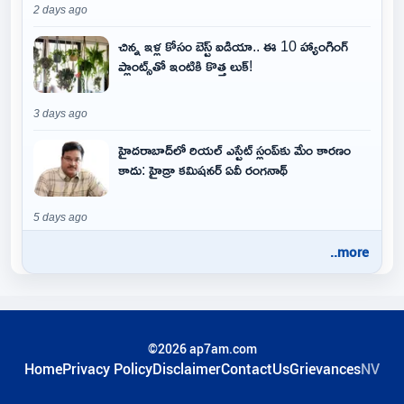
2 days ago
చిన్న ఇళ్ల కోసం బెస్ట్ ఐడియా.. ఈ 10 హ్యాంగింగ్
ప్లాంట్స్‌తో ఇంటికి కొత్త లుక్!
3 days ago
హైదరాబాద్‌లో రియల్ ఎస్టేట్ స్లంప్‌కు మేం కారణం
కాదు: హైడ్రా కమిషనర్ ఏవీ రంగనాథ్
5 days ago
..more
©2026 ap7am.com
Home
Privacy Policy
Disclaimer
ContactUs
Grievances
NV