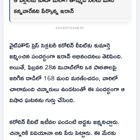
కన్నవారేనని పేర్కొన్న ఇరాన్
ADVERTISEMENT
వైట్‌హౌస్ ప్రెస్ సెక్రటరీ కరోలిన్ లీవిట్‌కు కుమార్తె
జన్మించిన సందర్భంగా ఇరాన్ అభినందనలు తెలిపింది.
అయితే, ఫిబ్రవరి 28న మినాబ్‌లోని ఒక పాఠశాలపై
జరిగిన దాడిలో 168 మంది మరణించడం, వారిలో
చాలామంది చిన్నారులు ఉండటంతో ఈ సందర్భంగా ఆ
విషాద ఘటనను గుర్తు చేసింది.
కరోలిన్ లీవిట్ ఇటీవల పండంటి బిడ్డకు జన్మనిచ్చారు.
చిన్నారికి వివియానా అని పేరు పెట్టారు. ఈ మేరకు