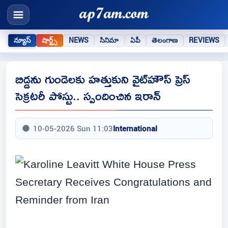
న్యూస్
షార్ట్స్
NEWS
సినిమా
ఏపీ
తెలంగాణ
REVIEWS
బిడ్డను గుండెలకు హత్తుకుని వైట్‌హౌస్ ప్రెస్
సెక్రటరీ పోస్టు.. స్పందించిన ఇరాన్
10-05-2026 Sun 11:03
International