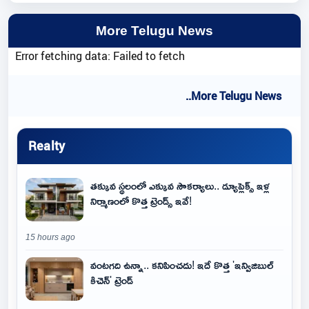
More Telugu News
Error fetching data: Failed to fetch
..More Telugu News
Realty
తక్కువ స్థలంలో ఎక్కువ సౌకర్యాలు.. డ్యూప్లెక్స్ ఇళ్ల
నిర్మాణంలో కొత్త ట్రెండ్స్ ఇవే!
15 hours ago
వంటగది ఉన్నా.. కనిపించదు! ఇదే కొత్త 'ఇన్విజిబుల్
కిచెన్' ట్రెండ్