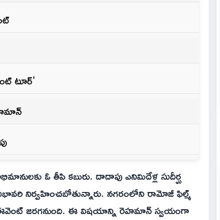
ంట్
ెంట్ టూర్'
ెహమాన్
పు
భిమానులకు ఓ తీపి కబురు. దాదాపు ఎనిమిదేళ్ల సుదీర్ఘ
వరి నిర్వహించబోతున్నారు. నగరంలోని రామోజీ ఫిల్మ్
ల్ ఈవెంట్ జరగనుంది. ఈ విషయాన్ని రెహమాన్ స్వయంగా