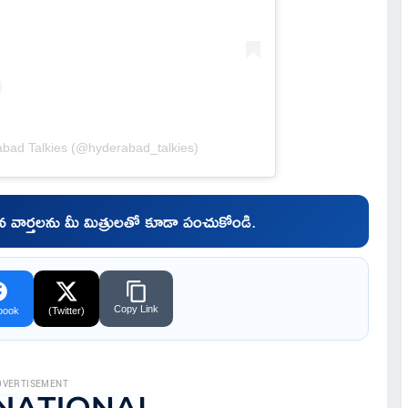
abad Talkies (@hyderabad_talkies)
చిన వార్తలను మీ మిత్రులతో కూడా పంచుకోండి.
Copy Link
book
(Twitter)
DVERTISEMENT