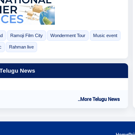
ad
Ramoji Film City
Wonderment Tour
Music event
c
Rahman live
 Telugu News
..More Telugu News
Home
Pri