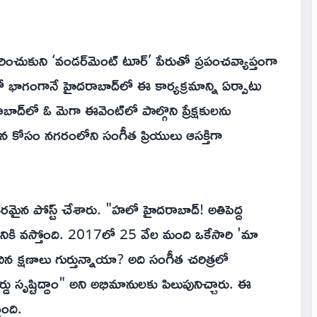
రించుకుని ‘వండర్‌మెంట్ టూర్’ పేరుతో ప్రపంచవ్యాప్తంగా
లో భాగంగానే హైదరాబాద్‌లో ఈ కార్యక్రమాన్ని ఏర్పాటు
్‌లో ఓ మెగా ఈవెంట్‌లో పాల్గొని ప్రేక్షకులను
్శన కోసం నగరంలోని సంగీత ప్రియులు ఆసక్తిగా
్తికరమైన పోస్ట్ చేశారు. "హలో హైదరాబాద్! అతిపెద్ద
ికి వస్తోంది. 2017లో 25 వేల మంది ఒకేసారి 'మా
ిన క్షణాలు గుర్తున్నాయా? అది సంగీత చరిత్రలో
 సృష్టిద్దాం" అని అభిమానులకు పిలుపునిచ్చారు. ఈ
ంది.