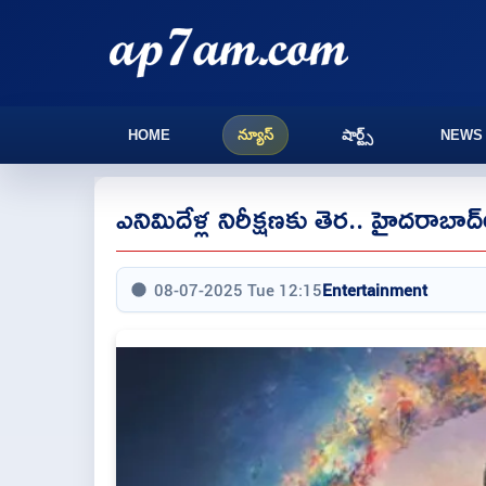
HOME
న్యూస్
షార్ట్స్
NEWS
ఎనిమిదేళ్ల నిరీక్షణకు తెర.. హైదరాబాద్
08-07-2025 Tue 12:15
Entertainment