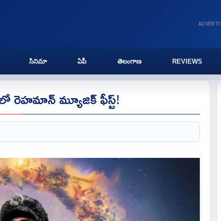
ADVERT
సినిమా
ఏపీ
తెలంగాణ
REVIEWS
‌లో రెహమాన్ మ్యూజిక్ ఫీస్ట్!