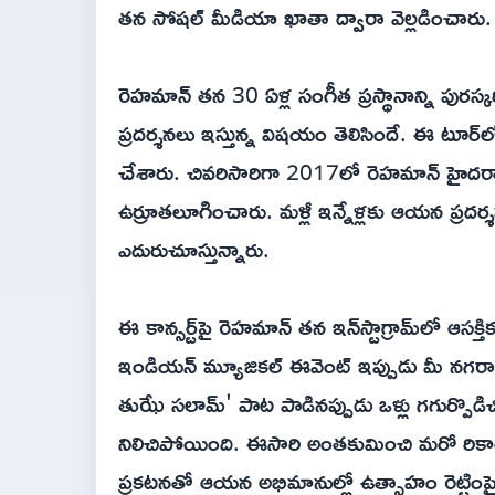
తన సోషల్ మీడియా ఖాతా ద్వారా వెల్లడించారు.
రెహమాన్ తన 30 ఏళ్ల సంగీత ప్రస్థానాన్ని పురస్క
ప్రదర్శనలు ఇస్తున్న విషయం తెలిసిందే. ఈ టూర్‌
చేశారు. చివరిసారిగా 2017లో రెహమాన్ హైదరాబాద
ఉర్రూతలూగించారు. మళ్లీ ఇన్నేళ్లకు ఆయన ప్రదర
ఎదురుచూస్తున్నారు.
ఈ కాన్సర్ట్‌పై రెహమాన్ తన ఇన్‌స్టాగ్రామ్‌లో ఆసక
ఇండియన్ మ్యూజికల్ ఈవెంట్ ఇప్పుడు మీ నగరాన
తుఝే సలామ్' పాట పాడినప్పుడు ఒళ్లు గగుర్పొడిచ
నిలిచిపోయింది. ఈసారి అంతకుమించి మరో రికార్డు
ప్రకటనతో ఆయన అభిమానుల్లో ఉత్సాహం రెట్టింపై