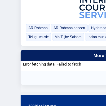
AR Rahman
AR Rahman concert
Hyderab
Telugu music
Ma Tujhe Salaam
Indian musi
More
Error fetching data: Failed to fetch
©2026 ap7am.com