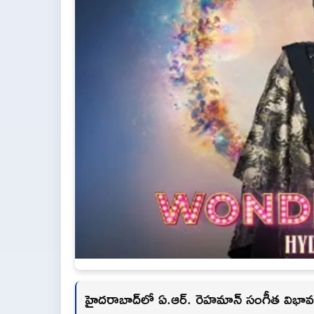
హైదరాబాద్‌లో ఏ.ఆర్. రెహమాన్ సంగీత విభావ