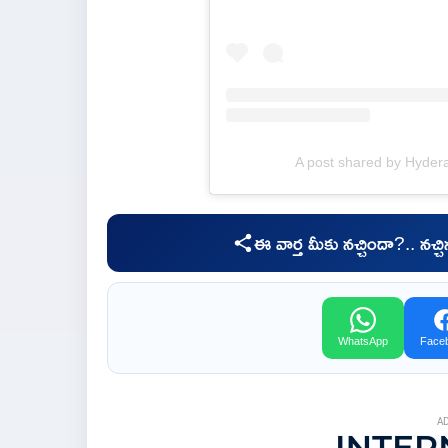
A post shared by Hyder
ఈ వార్త మీకు నచ్చిందా?.. నచ్
WhatsApp
Face
A