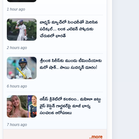
1 hour ago
వార్మప్ మ్యాచ్‌లో సెంచరీతో మెరిసిన
పడిక్కల్... లంక ఎలెవన్ స్కోరుకు
చేరువలో భారత్
2 hours ago
శ్రీలంక సిరీస్‌కు ముందు టీమిండియాకు
మరో షాక్‌.. సాయి సుదర్శన్‌ దూరం!
6 hours ago
ఆసీస్ క్రికెట్‌లో కలకలం.. మహిళా జట్టు
వైస్ కెప్టెన్ గార్డనర్‌పై మాజీ భార్య
సంచలన ఆరోపణలు
7 hours ago
..more