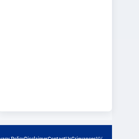
vacy Policy
Disclaimer
ContactUs
Grievances
NV