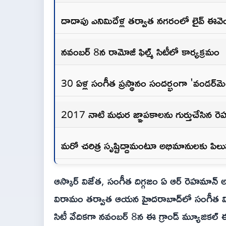
దాదాపు ఎనిమిదేళ్ల తర్వాత నగరంలో లైవ్ ఈవె
నవంబర్ 8న రామోజీ ఫిల్మ్ సిటీలో కార్యక్రమం
30 ఏళ్ల సంగీత ప్రస్థానం సందర్భంగా 'వండర్‌మ
2017 నాటి మధుర జ్ఞాపకాలను గుర్తుచేసిన ర
మరో చరిత్ర సృష్టిద్దామంటూ అభిమానులకు పిలు
ఆస్కార్ విజేత, సంగీత దిగ్గజం ఏ ఆర్ రెహమాన్ అ
విరామం తర్వాత ఆయన హైదరాబాద్‌లో సంగీత విభా
సిటీ వేదికగా నవంబర్ 8న ఈ గ్రాండ్ మ్యూజిక