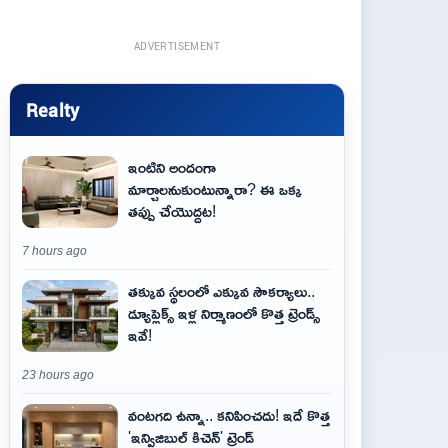
ADVERTISEMENT
Realty
ఇంటిని అందంగా
మార్చాలనుకుంటున్నారా? ఈ ఒక్క
తప్పు చేయొద్దట!
7 hours ago
తక్కువ స్థలంలో ఎక్కువ సౌకర్యాలు..
డ్యూప్లెక్స్ ఇళ్ల నిర్మాణంలో కొత్త ట్రెండ్స్
ఇవే!
23 hours ago
వంటగది ఉన్నా.. కనిపించదు! ఇదే కొత్త
'ఇన్విజిబుల్ కిచెన్' ట్రెండ్