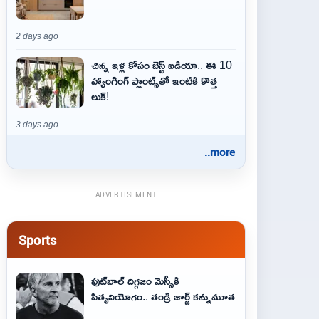
2 days ago
చిన్న ఇళ్ల కోసం బెస్ట్ ఐడియా.. ఈ 10
హ్యాంగింగ్ ప్లాంట్స్‌తో ఇంటికి కొత్త
లుక్!
3 days ago
..more
ADVERTISEMENT
Sports
ఫుట్‌బాల్ దిగ్గజం మెస్సీకి
పితృవియోగం.. తండ్రి జార్జ్ కన్నుమూత