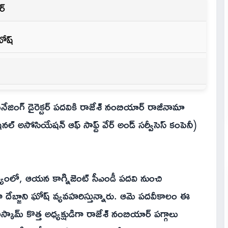
ర్
ఘోష్
ేనేజింగ్ డైరెక్టర్ పదవికి రాజేశ్ నంబియార్ రాజీనామా
్ అసోసియేషన్ ఆఫ్ సాఫ్ట్ వేర్ అండ్ సర్వీసెస్ కంపెనీ)
పథ్యంలో, ఆయన కాగ్నిజెంట్ సీఎండీ పదవి నుంచి
ిగా దేబ్జాని ఘోష్ వ్యవహరిస్తున్నారు. ఆమె పదవీకాలం ఈ
 కొత్త అధ్యక్షుడిగా రాజేశ్ నంబియార్ పగ్గాలు