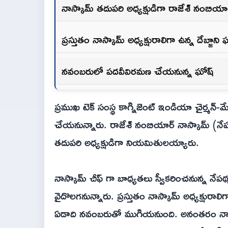
నాస్కామ్ తదుపరి అధ్యక్షుడిగా రాజేశ్ నంబియా
ప్రస్తుతం నాస్కామ్ అధ్యక్షురాలిగా ఉన్న దేబ్జాని 
నవంబరులో పదవీవిరమణ చేయనున్న ఘోష్
ప్రముఖ టెక్ సంస్థ కాగ్నిజెంట్ ఇండియా చైర్మన్-మ
చేయనున్నారు. రాజేశ్ నంబియార్ నాస్కామ్ (నేషనల
తదుపరి అధ్యక్షుడిగా నియమితులయ్యారు.
నాస్కామ్ చీఫ్ గా బాధ్యతలు స్వీకరించనున్న నే
వైదొలగనున్నారు. ప్రస్తుతం నాస్కామ్ అధ్యక్షురాల
ఏడాది నవంబరుతో ముగియనుంది. అనంతరం నాస్కామ్