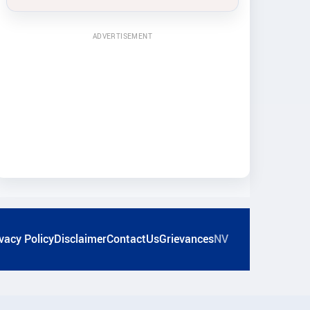
ADVERTISEMENT
vacy Policy
Disclaimer
ContactUs
Grievances
NV