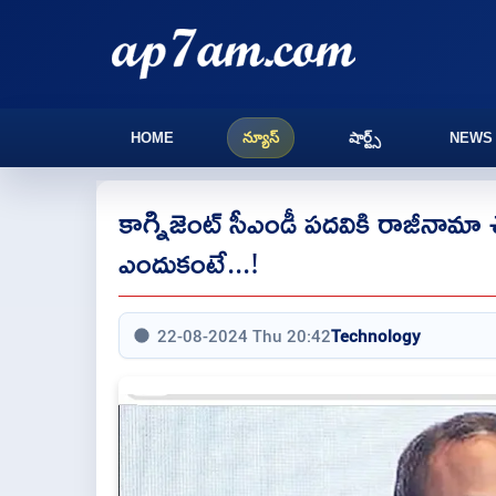
HOME
న్యూస్
షార్ట్స్
NEWS
కాగ్నిజెంట్ సీఎండీ పదవికి రాజీనామా
ఎందుకంటే...!
22-08-2024 Thu 20:42
Technology