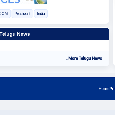
COM
President
India
 Telugu News
..More Telugu News
Home
Pri