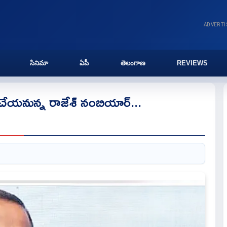
ADVERT
సినిమా
ఏపీ
తెలంగాణ
REVIEWS
 చేయనున్న రాజేశ్ నంబియార్...