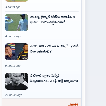
3 hours ago
యశస్వి జైస్వాల్ కెరీర్‌ను కాపాడిన ఆ
ఘటన.. బయటపెట్టిన రహానే
6 hours ago
సచిన్, కలిస్‌లలో ఎవరు గొప్ప?.. బ్రెట్ లీ
ఓటు ఎవరికంటే?
9 hours ago
ఫుట్‌బాల్ దిగ్గజం మెస్సీకి
పితృవియోగం.. తండ్రి జార్జ్ కన్నుమూత
21 hours ago
..more