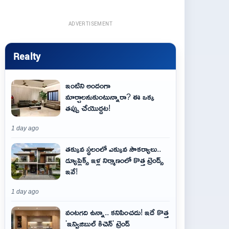
ADVERTISEMENT
Realty
ఇంటిని అందంగా
మార్చాలనుకుంటున్నారా? ఈ ఒక్క
తప్పు చేయొద్దట!
1 day ago
తక్కువ స్థలంలో ఎక్కువ సౌకర్యాలు..
డ్యూప్లెక్స్ ఇళ్ల నిర్మాణంలో కొత్త ట్రెండ్స్
ఇవే!
1 day ago
వంటగది ఉన్నా.. కనిపించదు! ఇదే కొత్త
'ఇన్విజిబుల్ కిచెన్' ట్రెండ్