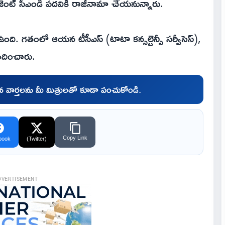
జెంట్ సీఎండీ పదవికి రాజీనామా చేయనున్నారు.
ి. గతంలో ఆయన టీసీఎస్ (టాటా కన్సల్టెన్సీ సర్వీసెస్),
ందించారు.
చిన వార్తలను మీ మిత్రులతో కూడా పంచుకోండి.
Copy Link
book
(Twitter)
DVERTISEMENT