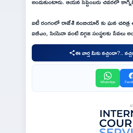
అందుకుంటారు. ఆయన సెప్టెంబరు చివరలో కాగ్ని
ఐటీ రంగంలో రాజేశ్ నంబియార్ కు ఘన చరిత్ర ఉంద
ఐబీఎం, సియెనా వంటి దిగ్గజ సంస్థలకు సేవలు అ
ఈ వార్త మీకు నచ్చిందా?.. నచ్
WhatsApp
Face
A