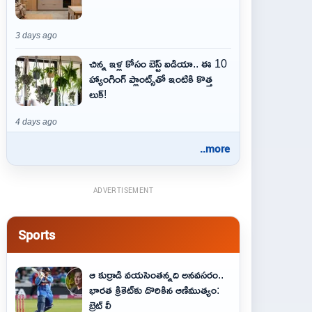
3 days ago
చిన్న ఇళ్ల కోసం బెస్ట్ ఐడియా.. ఈ 10
హ్యాంగింగ్ ప్లాంట్స్‌తో ఇంటికి కొత్త
లుక్!
4 days ago
..more
ADVERTISEMENT
Sports
ఆ కుర్రాడి వయసెంతన్నది అనవసరం..
భారత క్రికెట్‌కు దొరికిన ఆణిముత్యం:
బ్రెట్ లీ