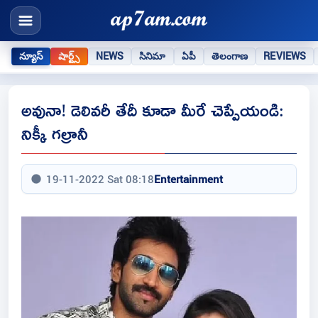
న్యూస్
షార్ట్స్
NEWS
సినిమా
ఏపీ
తెలంగాణ
REVIEWS
అవునా! డెలివరీ తేదీ కూడా మీరే చెప్పేయండి:
నిక్కీ గల్రానీ
19-11-2022 Sat 08:18
Entertainment