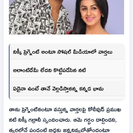
నిక్కీ ప్రెగ్నెంట్ అంటూ సోషల్ మీడియాలో వార్తలు
అలాంటిదేమీ లేదని కొట్టిపడేసిన నటి
ఏదైనా ఉంటే తానే వెల్లడిస్తానన్న కన్నడ భామ
తాను ప్రెగ్నెంట్‌నంటూ వస్తున్న వార్తలపై కోలీవుడ్ ప్రముఖ
నటి నిక్కీ గల్రానీ స్పందించారు. ఆమె గర్భం దాల్చిందని,
త్వరలోనే పండంటి బిడ్డకు జన్మనివ్వబోతోందంటూ