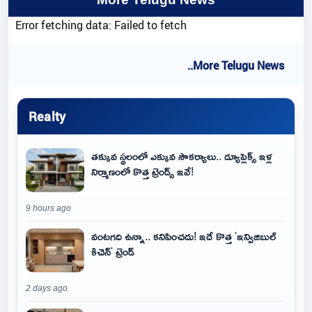
Error fetching data: Failed to fetch
..More Telugu News
Realty
తక్కువ స్థలంలో ఎక్కువ సౌకర్యాలు.. డ్యూప్లెక్స్ ఇళ్ల
నిర్మాణంలో కొత్త ట్రెండ్స్ ఇవే!
9 hours ago
వంటగది ఉన్నా.. కనిపించదు! ఇదే కొత్త 'ఇన్విజిబుల్
కిచెన్' ట్రెండ్
2 days ago