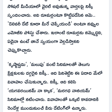
సోషల్ మీడియాలో వైరల్ అవుతున్న వార్తలపై నిక్కీ
స్పందించారు. అవి రూమర్లంటూ కొట్టిపడేసిన ఆమె..
'డెలివరీ డేట్ కూడా మీరే చెప్పేయండి' అంటూ నవ్వుల
ఎమోజీని పోస్టు చేశారు. ఇలాంటి రూమర్లను నమ్మొద్దని,
ఏదైనా ఉంటే తానే స్వయంగా వెల్లడిస్తానని
చెప్పుకొచ్చారు.
‘కృష్ణాష్టమి’, ‘మలుపు’ వంటి సినిమాలతో తెలుగు
ప్రేక్షకులకు దగ్గరైన నిక్కీ.. ఆది పినిశెట్టిని ఈ ఏడాది మేలో
వివాహం చేసుకున్నారు. నిక్కీ, ఆది కలిసి
‘యగవరయినమ్ నా క్కాక’, ‘మరగధ నానయమ్’
సినిమాల్లో నటించారు. వివాహంతో ఒక్కటి కావడానికి
రెండేళ్ల ముందునుంచీ వీరు డేటింగ్‌లో ఉన్నారు.