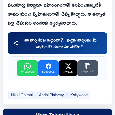
పలుమార్లు వీరిద్దరూ బహిరంగంగానే కనిపించినప్పటికీ
తాము మంచి స్నేహితులుగానే చెప్పుకొచ్చారు. ఆ తర్వాత
పెళ్లి చేసుకుని అందరినీ ఆశ్చర్యపరిచారు.
ఈ వార్త మీకు నచ్చిందా?.. నచ్చిన వార్తలను మీ
మిత్రులతో కూడా పంచుకోండి.
Copy Link
WhatsApp
Facebook
(Twitter)
Nikki Galrani
Aadhi Pinisetty
Kollywood
More Telugu News