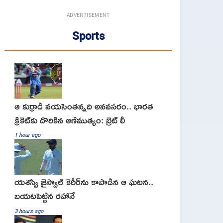
ADVERTISEMENT
Sports
ఆ కుర్రాడి వయసెంతన్నది అనవసరం.. భారత
క్రికెట్‌కు దొరికిన ఆణిముత్యం: బ్రెట్ లీ
1 hour ago
యశస్వి జైస్వాల్ కెరీర్‌ను కాపాడిన ఆ ఘటన..
బయటపెట్టిన రహానే
3 hours ago