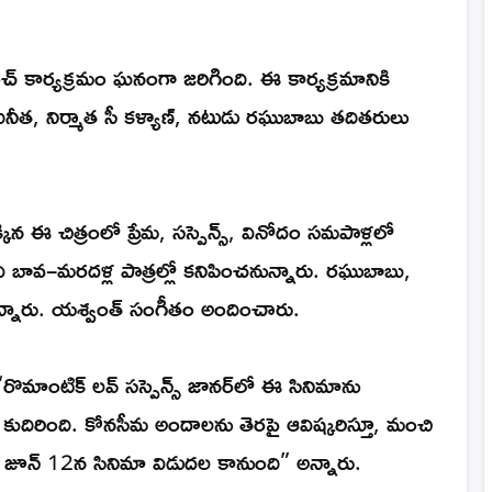
లాంచ్ కార్యక్రమం ఘనంగా జరిగింది. ఈ కార్యక్రమానికి
ీత, నిర్మాత సీ కళ్యాణ్, నటుడు రఘుబాబు తదితరులు
్కిన ఈ చిత్రంలో ప్రేమ, సస్పెన్స్, వినోదం సమపాళ్లలో
ి బావ–మరదళ్ల పాత్రల్లో కనిపించనున్నారు. రఘుబాబు,
్తున్నారు. యశ్వంత్ సంగీతం అందించారు.
 “రొమాంటిక్ లవ్ సస్పెన్స్ జానర్‌లో ఈ సినిమాను
ుదిరింది. కోనసీమ అందాలను తెరపై ఆవిష్కరిస్తూ, మంచి
ాం. జూన్ 12న సినిమా విడుదల కానుంది” అన్నారు.