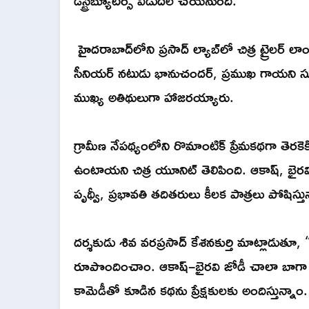
హైదరాబాద్‌లోని ప్రసాద్ ల్యాబ్‌లో చిత్ర ట్రైలర్ 
సీనియర్ నటుడు భానుచందర్, ప్రముఖ గాయని సున
ముఖ్య అతిథులుగా హాజరయ్యారు.
గ్రామీణ నేపథ్యంలోని రొమాంటిక్ ప్రేమకథగా తెరకెక
ఉంటాయని చిత్ర యూనిట్ తెలిపింది. ఆకాష్, భైరవ
పృథ్వీ, ప్రభావతి తదితరులు కీలక పాత్రలు పోషిస
దర్శకుడు శివ వరప్రసాద్ కేశనకుర్తి మాట్లాడుతూ,
రూపొందించాం. ఆకాష్–భైరవి జోడీ చాలా బాగా క
కామెడీతో కూడిన కథను ప్రేక్షకులకు అందిస్తున్న