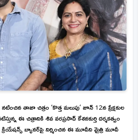
ంచిన తాజా చిత్రం ‘కొత్త మలుపు’ జూన్ 12న ప్రేక్షకుల
తున్న ఈ చిత్రానికి శివ వరప్రసాద్ కేశనకుర్తి దర్శకత్వం
 క్రియేషన్స్ బ్యానర్‌పై నిర్మించిన ఈ మూవీని మైత్రి మూవీ