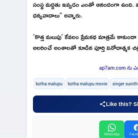
సంస్థ మద్దతు ఇవ్వడం ఎంతో ఆనందంగా ఉంది. మ
ధన్యవాదాలు” అన్నారు.
'కొత్త మలుపు’ కేవలం ప్రేమకథ మాత్రమే కాకుండా 
అలరించే అంశాలతో కూడిన పూర్తి వినోదాత్మక చిత్
ap7am.com ను ఎంత
kotha malupu
kotha malupu movie
singer sunit
Like this? S
WhatsApp
Face