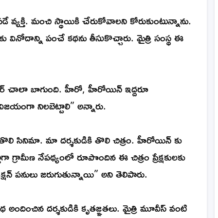
వ్యక్తి. మంచి స్థాయికి చేరుకోవాలని కోరుకుంటున్నాను.
లకు వినోదాన్ని పంచే కథను తీసుకొచ్చారు. మైత్రి సంస్థ ఈ
ర్ చాలా బాగుంది. హీరో, హీరోయిన్ ఇద్దరూ
్ద విజయంగా నిలబెట్టాలి” అన్నారు.
ొలి సినిమా. మా దర్శకుడికి తొలి చిత్రం. హీరోయిన్ కు
ిగా గ్రామీణ నేపథ్యంలో రూపొందిన ఈ చిత్రం ప్రేక్షకులకు
రొడక్షన్ పనులు జరుగుతున్నాయి” అని తెలిపారు.
 అందించిన దర్శకుడికి కృతజ్ఞతలు. మైత్రి మూవీస్ వంటి