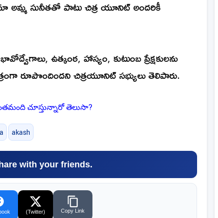
ా అమ్మ సునీతతో పాటు చిత్ర యూనిట్ అందరికీ
భావోద్వేగాలు, ఉత్కంఠ, హాస్యం, కుటుంబ ప్రేక్షకులను
రంగా రూపొందిందని చిత్ర‌యూనిట్ స‌భ్యులు తెలిపారు.
మంది చూస్తున్నారో తెలుసా?
ha
akash
hare with your friends.
Copy Link
book
(Twitter)