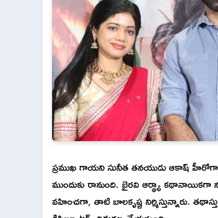
ప్రముఖ గాయని సునీత తనయుడు ఆకాష్ హీరోగా నటి
ముందుకు రానుంది. భైరవి ఆర్థ్యా కథానాయికగా నటిస్
వహించగా, తాటి బాలకృష్ణ నిర్మిస్తున్నారు. తథాస్తు
డిస్ట్రిబ్యూటర్స్ విడుదల చేయనుంది.