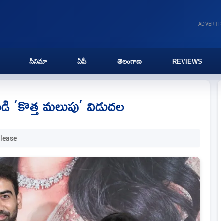
ADVERT
సినిమా
ఏపీ
తెలంగాణ
REVIEWS
 ‘కొత్త మలుపు’ విడుదల
elease