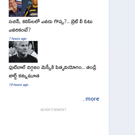
సచిన్, కలిస్‌లలో ఎవరు గొప్ప?.. బ్రెట్ లీ ఓటు
ఎవరికంటే?
7 hours ago
ఫుట్‌బాల్ దిగ్గజం మెస్సీకి పితృవియోగం.. తండ్రి
జార్జ్ కన్నుమూత
19 hours ago
..more
ADVERTISEMENT