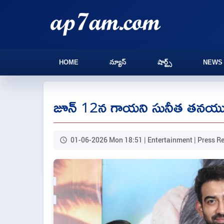
HOME
న్యూస్
షార్ట్స్
NEWS
జూన్‌ 12న గాయని సునీత తనయుడి
01-06-2026 Mon 18:51 | Entertainment | Press R