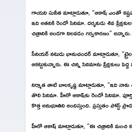
గాయని సునీత మాట్లాడుతూ, “ఆకాష్ ఎంతో కష్టపడే 
ఇది అతనికి రెండో సినిమా. దర్శకుడు శివ ప్రేక్షకు
చిత్రానికి అండగా నిలవడం గర్వకారణం” అన్నారు.
సీనియర్ నటుడు భానుచందర్ మాట్లాడుతూ, “ట్రైల
ఆకట్టుకున్నారు. ఈ చిన్న సినిమాను ప్రేక్షకులు పెద
నిర్మాత తాటి బాలకృష్ణ మాట్లాడుతూ, “ఇది నాకు త
తొలి సినిమా. హీరో ఆకాష్‌కు రెండో సినిమా. పూర్త
కొత్త అనుభూతిని అందిస్తుంది. ప్రస్తుతం పోస్ట్ ప్
హీరో ఆకాష్ మాట్లాడుతూ, “ఈ చిత్రానికి మంచి కథ