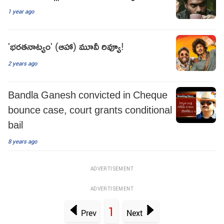
1 year ago
'భరతనాట్యం' (ఆహా) మూవీ రివ్యూ!
2 years ago
Bandla Ganesh convicted in Cheque
bounce case, court grants conditional
bail
8 years ago
ADVERTISEMENT
ADVERTISEMENT
1
Prev
Next