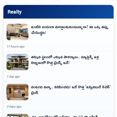
Realty
ఇంటిని అందంగా మార్చాలనుకుంటున్నారా? ఈ ఒక్క తప్పు
చేయొద్దట!
17 hours ago
తక్కువ స్థలంలో ఎక్కువ సౌకర్యాలు.. డ్యూప్లెక్స్ ఇళ్ల
నిర్మాణంలో కొత్త ట్రెండ్స్ ఇవే!
1 day ago
వంటగది ఉన్నా.. కనిపించదు! ఇదే కొత్త 'ఇన్విజిబుల్ కిచెన్'
ట్రెండ్
3 days ago
చిన్న ఇళ్ల కోసం బెస్ట్ ఐడియా.. ఈ 10 హ్యాంగింగ్