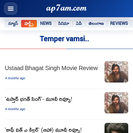
న్యూస్
షార్ట్స్
NEWS
సినిమా
ఏపీ
తెలంగాణ
REVIEWS
Temper vamsi..
Ustaad Bhagat Singh Movie Review
4 months ago
'ఉస్తాద్ భగత్ సింగ్'- మూవీ రివ్యూ!
4 months ago
'కాఫీ విత్ ఎ కిల్లర్' (ఆహా) మూవీ రివ్యూ!