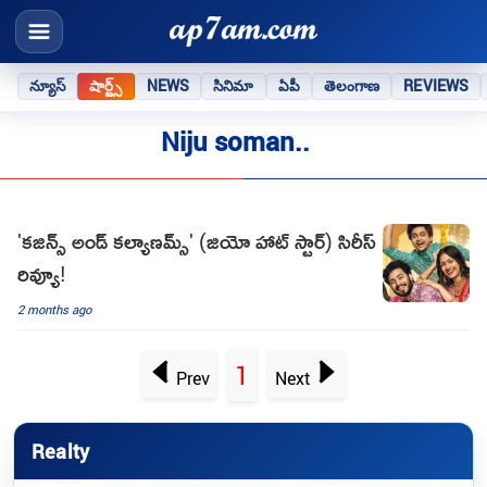
న్యూస్
షార్ట్స్
NEWS
సినిమా
ఏపీ
తెలంగాణ
REVIEWS
Niju soman..
'కజిన్స్ అండ్ కల్యాణమ్స్' (జియో హాట్ స్టార్) సిరీస్
రివ్యూ!
2 months ago
1
Prev
Next
Realty