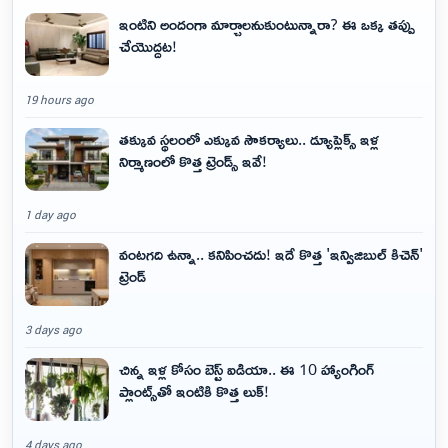
ఇంటిని అందంగా మార్చాలనుకుంటున్నారా? ఈ ఒక్క తప్పు
చేయొద్దట!
19 hours ago
తక్కువ స్థలంలో ఎక్కువ సౌకర్యాలు.. డ్యూప్లెక్స్ ఇళ్ల
నిర్మాణంలో కొత్త ట్రెండ్స్ ఇవే!
1 day ago
వంటగది ఉన్నా.. కనిపించదు! ఇదే కొత్త 'ఇన్విజిబుల్ కిచెన్'
ట్రెండ్
3 days ago
చిన్న ఇళ్ల కోసం బెస్ట్ ఐడియా.. ఈ 10 హ్యాంగింగ్
ప్లాంట్స్‌తో ఇంటికి కొత్త లుక్!
4 days ago