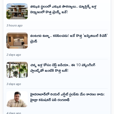
తక్కువ స్థలంలో ఎక్కువ సౌకర్యాలు.. డ్యూప్లెక్స్ ఇళ్ల
నిర్మాణంలో కొత్త ట్రెండ్స్ ఇవే!
3 hours ago
వంటగది ఉన్నా.. కనిపించదు! ఇదే కొత్త 'ఇన్విజిబుల్ కిచెన్'
ట్రెండ్
2 days ago
చిన్న ఇళ్ల కోసం బెస్ట్ ఐడియా.. ఈ 10 హ్యాంగింగ్
ప్లాంట్స్‌తో ఇంటికి కొత్త లుక్!
3 days ago
హైదరాబాద్‌లో రియల్ ఎస్టేట్ స్లంప్‌కు మేం కారణం కాదు:
హైడ్రా కమిషనర్ ఏవీ రంగనాథ్
4 days ago