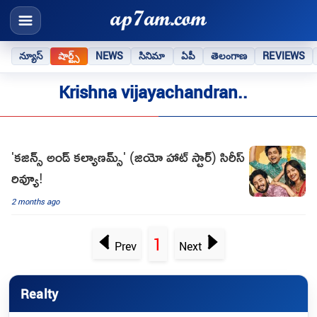
న్యూస్
షార్ట్స్
NEWS
సినిమా
ఏపీ
తెలంగాణ
REVIEWS
Krishna vijayachandran..
'కజిన్స్ అండ్ కల్యాణమ్స్' (జియో హాట్ స్టార్) సిరీస్
రివ్యూ!
2 months ago
1
Prev
Next
Realty