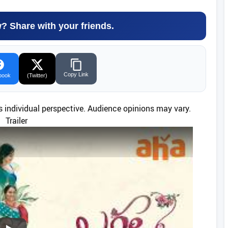
w? Share with your friends.
Copy Link
book
(Twitter)
’s individual perspective. Audience opinions may vary.
Trailer