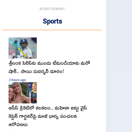
ADVERTISEMENT
Sports
శ్రీలంక సిరీస్‌కు ముందు టీమిండియాకు మరో
షాక్‌.. సాయి సుదర్శన్‌ దూరం!
3 hours ago
ఆసీస్ క్రికెట్‌లో కలకలం.. మహిళా జట్టు వైస్
కెప్టెన్ గార్డనర్‌పై మాజీ భార్య సంచలన
ఆరోపణలు