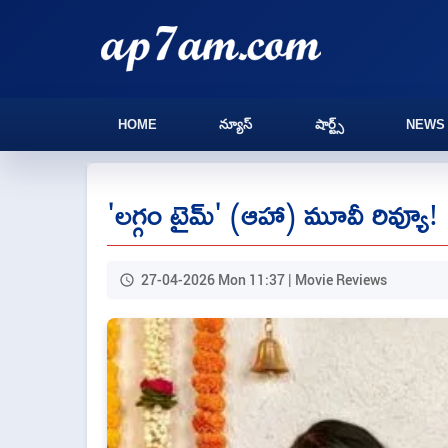
HOME
న్యూస్
షార్ట్స్
NEWS
'లగ్గం టైమ్' (ఆహా) మూవీ రివ్యూ!
27-04-2026 Mon 11:37 | Movie Reviews