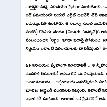
వాళ్లిద్దరి మధ్య పరిచయం ప్రేమగా మారుతుంది. అ
అదే సమయంలో రియల్ ఎస్టేట్ బిజినెస్ చేసే అనన్య తం
ఎదుర్కుంటూ ఉంటాడు. ఆ సమస్య నుంచి బయటపడట
శంకర్) కొడుకు చందూ (నెల్లూరు సుదర్శన్)కి అనన
సంబంధించిన 'లగ్గం' కూడా ఖరారై పోతుంది. సరిగ్
నిర్ణయం ఎలాంటి పరిణామాలకు దారితీస్తుంది? అన
ఒక పరిచయం స్నేహంగా మారడానికీ .. ఆ స్నేహం 
ముదిరిన తరువాతనే అసలు కథ మొదలవుతుంది. ఆ ప్ర
అవాంతరాలను .. అడ్డంకులను ఎదుర్కోవలసి ఉంటుంద
మాటకు కట్టుబడి ఉండవలసి వస్తుంది. అలాంటి పరిస
ఆధారపడి ఉంటుంది. అలాంటి ఒక ప్రేమకథనే ఇది