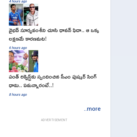
4 hours ago
వైభవ్‌ సూర్యవంశీని చూసి ధావన్‌ ఫిదా.. ఆ ఒక్క
లక్షణమే కారణమట!
6 hours ago
పంత్ రిక్వెస్ట్‌కు స్పందించిన సీఎం పుష్కర్ సింగ్
ధామి.. ఏమ‌న్నారంటే..!
8 hours ago
..more
ADVERTISEMENT