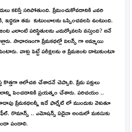
చులు కలిస్తే సరిపోతుంది. ప్రేమించుకోవడానికి ఎవరి
చేసరికి, ఇద్దరూ తమ కుటుంబాలను ఒప్పించవలసి ఉంటుంది.
ట ఎలాంటి పరిస్థితులను ఎదుర్కోవలసి వస్తుంది? అనే
లారు. సాధారణంగా ప్రేమకథల్లో విలన్స్ గా అమ్మాయి
తూ ఉంటారు. వాళ్లు పెట్టే పరీక్షలను ఆ ప్రేమజంట దాటుకుంటూ
ి.
త్తగా ఆలోచన చేశాడనే చెప్పాలి. ప్రేమ పక్షులు
ాన్ని పెంచడానికి ప్రయత్నం చేశారు. పరిచయం ..
. దాదాపు ప్రేమకథలన్నీ ఇదే ఫార్మేట్ లో ముందుకు వెళుతూ
ీల్. రొమాన్స్ .. ఎమోషన్స్ ఏదైనా అందులో మనసుకు
పకుండా పండాలి.