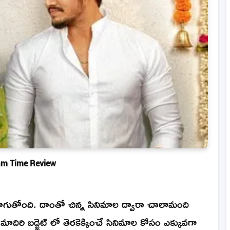
m Time Review
నసాగుతోంది. దాంతో చిన్న సినిమాల ద్వారా చాలామంది
దిరి బడ్జెట్ లో తెరకెక్కించే సినిమాల కోసం ఎక్కువగా