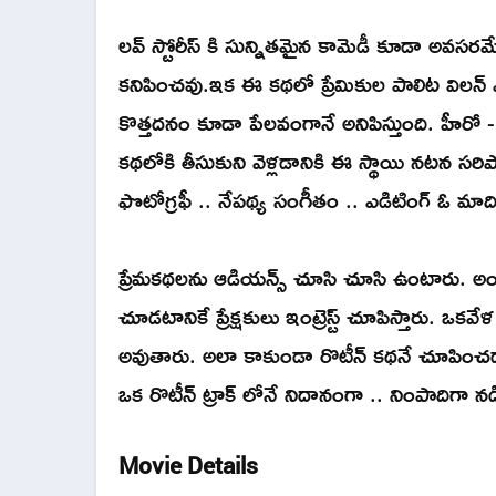
లవ్ స్టోరీస్ కి సున్నితమైన కామెడీ కూడా అవస
కనిపించవు.ఇక ఈ కథలో ప్రేమికుల పాలిట విలన్ 
కొత్తదనం కూడా పేలవంగానే అనిపిస్తుంది. హీరో 
కథలోకి తీసుకుని వెళ్లడానికి ఈ స్థాయి నటన సరిప
ఫొటోగ్రఫీ .. నేపథ్య సంగీతం .. ఎడిటింగ్ ఓ మాద
ప్రేమకథలను ఆడియన్స్ చూసి చూసి ఉంటారు. అం
చూడటానికే ప్రేక్షకులు ఇంట్రెస్ట్ చూపిస్తారు. ఒకవేళ
అవుతారు. అలా కాకుండా రొటీన్ కథనే చూపించడా
ఒక రొటీన్ ట్రాక్ లోనే నిదానంగా .. ని
Movie Details