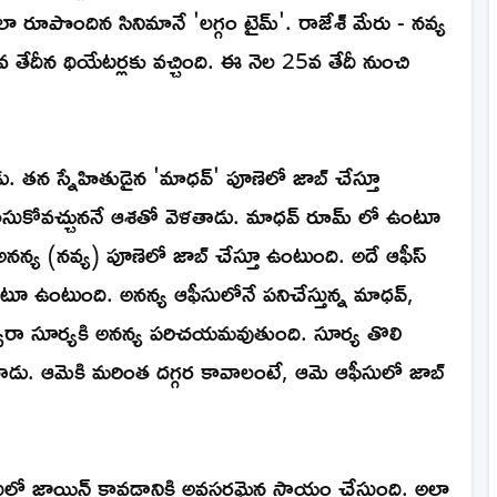
లా రూపొందిన సినిమానే 'లగ్గం టైమ్'. రాజేశ్ మేరు - నవ్య
 తేదీన థియేటర్లకు వచ్చింది. ఈ నెల 25వ తేదీ నుంచి
ు. తన స్నేహితుడైన 'మాధవ్' పూణెలో జాబ్ చేస్తూ
సుకోవచ్చుననే ఆశతో వెళతాడు. మాధవ్ రూమ్ లో ఉంటూ
 అనన్య (నవ్య) పూణెలో జాబ్ చేస్తూ ఉంటుంది. అదే ఆఫీస్
ఉంటూ ఉంటుంది. అనన్య ఆఫీసులోనే పనిచేస్తున్న మాధవ్,
్వారా సూర్యకి అనన్య పరిచయమవుతుంది. సూర్య తొలి
ు. ఆమెకి మరింత దగ్గర కావాలంటే, ఆమె ఆఫీసులో జాబ్
ులో జాయిన్ కావడానికి అవసరమైన సాయం చేస్తుంది. అలా