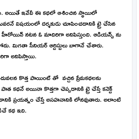
రమే. అయితే ఇవేవీ ఈ కథలో ఆశించిన స్థాయిలో
ఎవరనే విషయంలో దర్శకుడు చూపించడానికి ట్రై చేసిన
- హీరోయిన్ నటన ఓ మాదిరిగా అనిపిస్తుంది. ఆడియన్స్ ను
ోదు. మిగతా సీనియర్ ఆర్టిస్టులు బాగానే చేశారు.
ిరిగా అనిపిస్తాయి.
దువలన కొత్త పాయింట్ తో వచ్చిన ప్రేమకథలను
 పాత కథనే అయినా కొత్తగా చెప్పడానికి ట్రై చేస్తే కనెక్ట్
నికి ప్రయత్నం చేస్తే అసహనానికి లోనవుతారు. అలాంటి
ంపాదిగా నడిచే కథ ఇది.