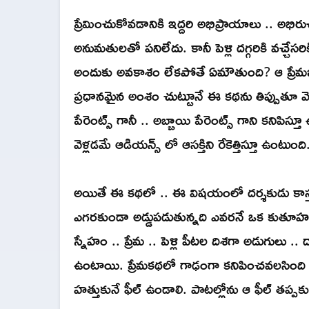
ప్రేమించుకోవడానికి ఇద్దరి అభిప్రాయాలు .. అభిరు
అనుమతులతో పనిలేదు. కానీ పెళ్లి దగ్గరికి వచ్
అందుకు అవకాశం లేకపోతే ఏమౌతుంది? ఆ ప్రేమజం
ప్రధానమైన అంశం చుట్టూనే ఈ కథను తిప్పుతూ వెళ్
పేరెంట్స్ గానీ .. అబ్బాయి పేరెంట్స్ గాని కనిపిస్
వెళ్లడమే ఆడియన్స్ లో ఆసక్తిని రేకెత్తిస్తూ ఉంటుంద
అయితే ఈ కథలో .. ఈ విషయంలో దర్శకుడు కాస్త కొ
ఎగరకుండా అడ్డుపడుతున్నది ఎవరనే ఒక కుతూహల
స్నేహం .. ప్రేమ .. పెళ్లి పీటల దిశగా అడుగులు .
ఉంటాయి. ప్రేమకథలో గాఢంగా కనిపించవలసింది ఫ
హత్తుకునే ఫీల్ ఉండాలి. పాటల్లోను ఆ ఫీల్ తప్