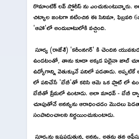
రొమాంటిక్ లవ్ స్టోరీస్ ను ఎంచుకుంటున్నారు. అ
చిట్యాల జంటగా నటించిన ఈ సినిమా, ఫిబ్రవరి 6వ
'ఆహా'లో అందుబాటులోకి వచ్చింది.
సూర్య (రాజేశ్) 'కరీంనగర్' కి చెందిన యువకుడ
ఉండటంతో, తాను కూడా అక్కడ ఏదైనా జాబ్ చూ
ఉద్యోగాన్ని వెతుక్కునే పనిలో పడతాడు. అప్పటికే
లో పనిచేసే 'బేబీ'తో కలిసి ఆమె ఒక ఫ్లాట్ లో 
బేబీతో ప్రేమలో ఉంటాడు. అలా మాధవ్ - బేబీ ద
చూపుతోనే అనన్యను ఆరాధించడం మొదలు పెడతాడ
సంపాదించాలని నిర్ణయించుకుంటాడు.
సూర్యను ఇష్టపడుతున్న అనన్య, అతను తన ఆఫీస