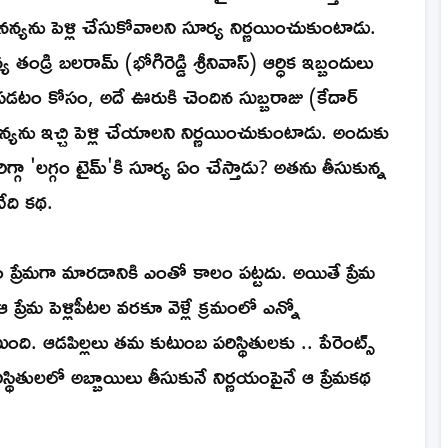
నన్యను పెళ్లి చేసుకోవాలని సూర్య నిర్ణయించుకుంటాడు.
డ్రి బలరామ్ (భోగిరెడ్డి శ్రీనివాస్) ఆర్ధిక ఇబ్బందులు
ం కోసం, అదే ఊరుకి చెందిన సుబ్బరాజు (కేదార్
్యను ఇచ్చి పెళ్లి చేయాలని నిర్ణయించుకుంటాడు. అందుకు
గా 'లగ్గం టైమ్'కి సూర్య ఏం చేస్తాడు? అతను తీసుకున్న
ేది కథ.
ప్రేమగా మారడానికి ఎంతో కాలం పట్టదు. అయితే ప్రేమ
ేమ పెళ్లిపీటల వరకూ వెళ్లే క్రమంలో ఎన్నో
ి. ఆడపిల్లలు తమ కుటుంబ పరిస్థితులకు .. పేరెంట్స్
్థితులలో అబ్బాయిలు తీసుకునే నిర్ణయంపైనే ఆ ప్రేమకథ
.