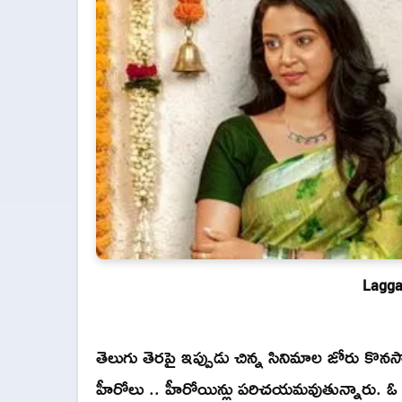
Lagga
తెలుగు తెరపై ఇప్పుడు చిన్న సినిమాల జోరు కొ
హీరోలు .. హీరోయిన్లు పరిచయమవుతున్నారు. ఓ మా