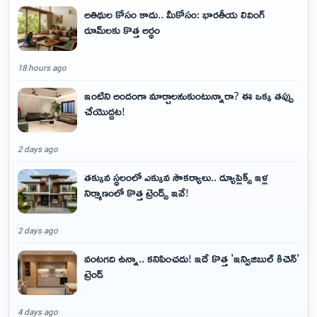
అతిథుల కోసం కాదు.. మీకోసం: భారతీయ లివింగ్
రూమ్‌లకు కొత్త అర్థం
18 hours ago
ఇంటిని అందంగా మార్చాలనుకుంటున్నారా? ఈ ఒక్క తప్పు
చేయొద్దట!
2 days ago
తక్కువ స్థలంలో ఎక్కువ సౌకర్యాలు.. డ్యూప్లెక్స్ ఇళ్ల
నిర్మాణంలో కొత్త ట్రెండ్స్ ఇవే!
2 days ago
వంటగది ఉన్నా.. కనిపించదు! ఇదే కొత్త 'ఇన్విజిబుల్ కిచెన్'
ట్రెండ్
4 days ago