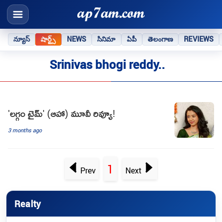
న్యూస్
షార్ట్స్
NEWS
సినిమా
ఏపీ
తెలంగాణ
REVIEWS
Srinivas bhogi reddy..
'లగ్గం టైమ్' (ఆహా) మూవీ రివ్యూ!
3 months ago
1
Prev
Next
Realty