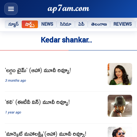
న్యూస్
షార్ట్స్
NEWS
సినిమా
ఏపీ
తెలంగాణ
REVIEWS
Kedar shankar..
'లగ్గం టైమ్' (ఆహా) మూవీ రివ్యూ!
3 months ago
'కలి' (ఈటీవీ విన్) మూవీ రివ్యూ!
1 year ago
'మార్కెట్ మహాలక్ష్మి'(ఆహా) మూవీ రివ్యూ!