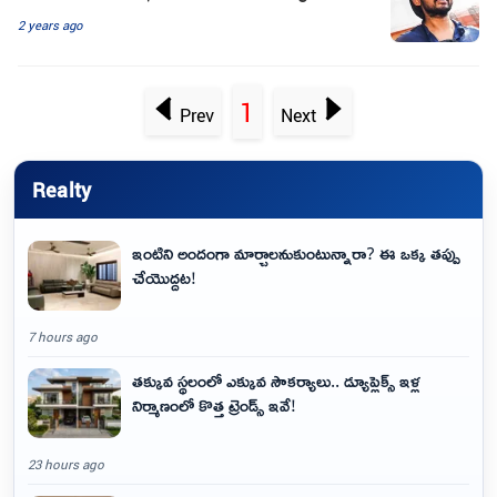
2 years ago
1
Prev
Next
Realty
ఇంటిని అందంగా మార్చాలనుకుంటున్నారా? ఈ ఒక్క తప్పు
చేయొద్దట!
7 hours ago
తక్కువ స్థలంలో ఎక్కువ సౌకర్యాలు.. డ్యూప్లెక్స్ ఇళ్ల
నిర్మాణంలో కొత్త ట్రెండ్స్ ఇవే!
23 hours ago