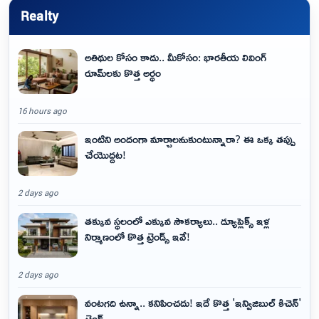
Realty
అతిథుల కోసం కాదు.. మీకోసం: భారతీయ లివింగ్
రూమ్‌లకు కొత్త అర్థం
16 hours ago
ఇంటిని అందంగా మార్చాలనుకుంటున్నారా? ఈ ఒక్క తప్పు
చేయొద్దట!
2 days ago
తక్కువ స్థలంలో ఎక్కువ సౌకర్యాలు.. డ్యూప్లెక్స్ ఇళ్ల
నిర్మాణంలో కొత్త ట్రెండ్స్ ఇవే!
2 days ago
వంటగది ఉన్నా.. కనిపించదు! ఇదే కొత్త 'ఇన్విజిబుల్ కిచెన్'
ట్రెండ్