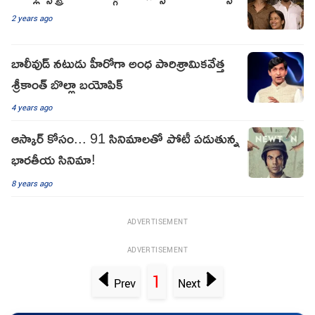
2 years ago
బాలీవుడ్ నటుడు హీరోగా అంధ పారిశ్రామికవేత్త
శ్రీకాంత్ బొల్లా బయోపిక్
4 years ago
ఆస్కార్ కోసం... 91 సినిమాల‌తో పోటీ ప‌డుతున్న
భార‌తీయ సినిమా!
8 years ago
ADVERTISEMENT
ADVERTISEMENT
1
Prev
Next