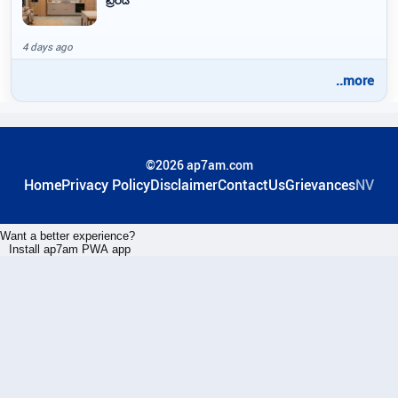
4 days ago
..more
©2026 ap7am.com
Home
Privacy Policy
Disclaimer
ContactUs
Grievances
NV
Want a better experience?
Install ap7am PWA app