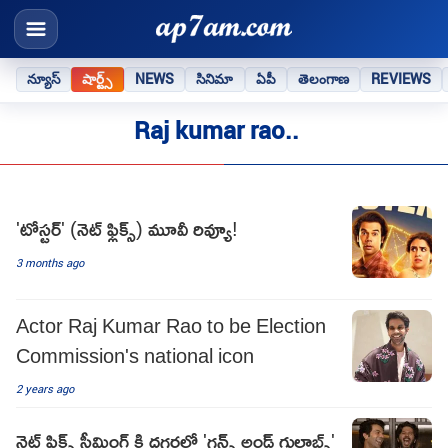
న్యూస్
షార్ట్స్
NEWS
సినిమా
ఏపీ
తెలంగాణ
REVIEWS
Raj kumar rao..
'టోస్టర్' (నెట్ ఫ్లిక్స్) మూవీ రివ్యూ!
3 months ago
Actor Raj Kumar Rao to be Election
Commission's national icon
2 years ago
నెట్ ఫ్లిక్స్ స్ట్రీమింగ్ కి దగ్గరలో 'గన్స్ అండ్ గులాబ్స్'