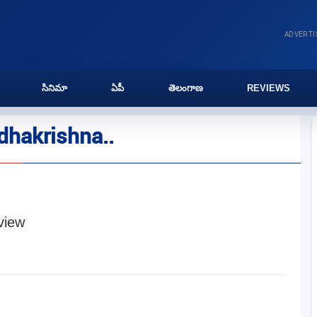
ADVERT
సినిమా
ఏపీ
తెలంగాణ
REVIEWS
dhakrishna..
view