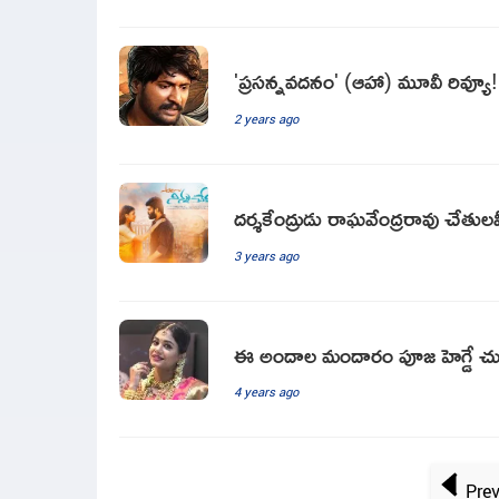
'ప్రసన్నవదనం' (ఆహా) మూవీ రివ్యూ!
2 years ago
దర్శకేంద్రుడు రాఘవేంద్రరావు చేతులమీదు
3 years ago
ఈ అందాల మందారం పూజ హెగ్డే చు
4 years ago
Pre