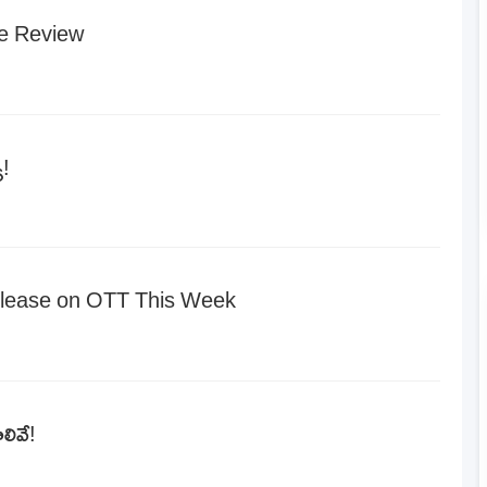
e Review
ూ!
elease on OTT This Week
లివే!