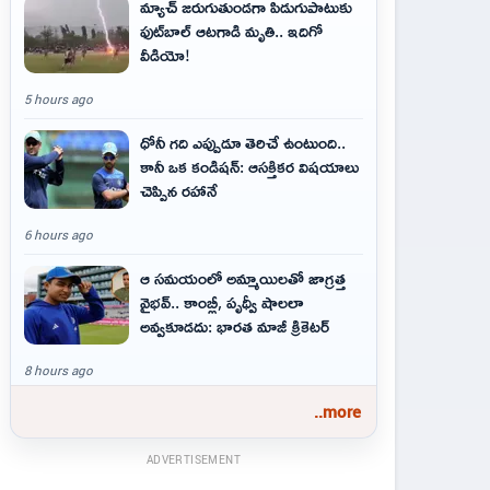
మ్యాచ్ జరుగుతుండగా పిడుగుపాటుకు
ఫుట్‌బాల్ ఆటగాడి మృతి.. ఇదిగో
వీడియో!
5 hours ago
ధోనీ గది ఎప్పుడూ తెరిచే ఉంటుంది..
కానీ ఒక కండిషన్: ఆసక్తికర విషయాలు
చెప్పిన రహానే
6 hours ago
ఆ స‌మ‌యంలో అమ్మాయిల‌తో జాగ్ర‌త్త‌
వైభ‌వ్‌.. కాంబ్లీ, పృథ్వీ షాలలా
అవ్వ‌కూడ‌దు: భార‌త మాజీ క్రికెట‌ర్‌
8 hours ago
..more
ADVERTISEMENT