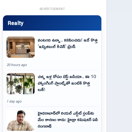
ADVERTISEMENT
Realty
వంటగది ఉన్నా.. కనిపించదు! ఇదే కొత్త
'ఇన్విజిబుల్ కిచెన్' ట్రెండ్
20 hours ago
చిన్న ఇళ్ల కోసం బెస్ట్ ఐడియా.. ఈ 10
హ్యాంగింగ్ ప్లాంట్స్‌తో ఇంటికి కొత్త
లుక్!
1 day ago
హైదరాబాద్‌లో రియల్ ఎస్టేట్ స్లంప్‌కు
మేం కారణం కాదు: హైడ్రా కమిషనర్ ఏవీ
రంగనాథ్