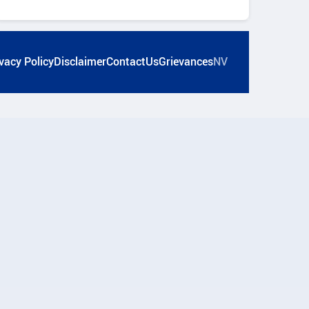
vacy Policy
Disclaimer
ContactUs
Grievances
NV