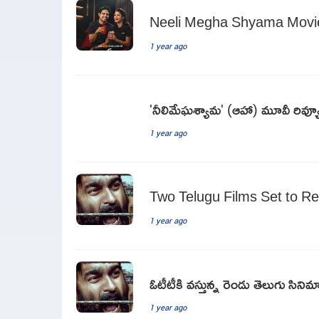
Neeli Megha Shyama Movi
1 year ago
'నీలిమేఘశ్యామ' (ఆహా) మూవీ రివ్య
1 year ago
Two Telugu Films Set to R
1 year ago
ఓటీటీకి వస్తున్న రెండు తెలుగు సినిమా
1 year ago