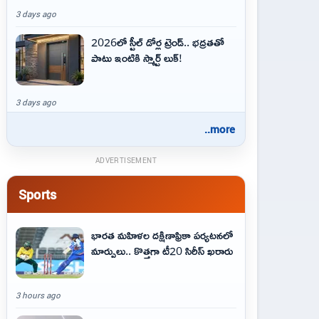
3 days ago
2026లో స్టీల్ డోర్ల ట్రెండ్.. భద్రతతో
పాటు ఇంటికి స్మార్ట్ లుక్!
3 days ago
..more
ADVERTISEMENT
Sports
భారత మహిళల దక్షిణాఫ్రికా పర్యటనలో
మార్పులు.. కొత్తగా టీ20 సిరీస్ ఖరారు
3 hours ago