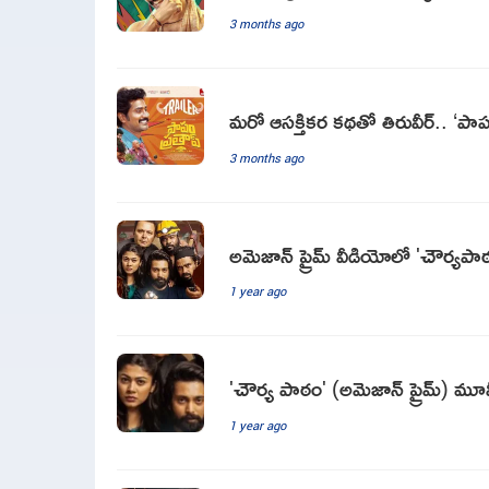
3 months ago
మరో ఆసక్తికర కథతో తిరువీర్.. ‘పాప
3 months ago
అమెజాన్ ప్రైమ్ వీడియోలో 'చౌర్యపాఠం' 
1 year ago
'చౌర్య పాఠం' (అమెజాన్ ప్రైమ్) మూవ
1 year ago