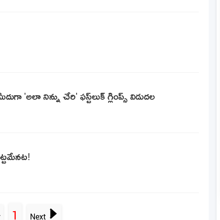
గా 'అలా నిన్ను చేరి' ఫస్ట్‌లుక్‌ గ్లింప్స్ విడుదల
ట్టమేనట!
1
v
Next