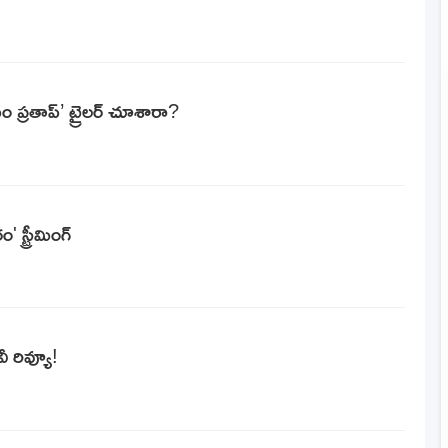
ం ప్రతాప్’ ట్రైలర్ చూశారా?
స్ట్రీమింగ్
ీ రివ్యూ!