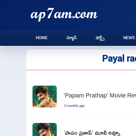
HOME
న్యూస్
షార్ట్స్
NEWS
Payal ra
'Papam Prathap' Movie Re
3 months ago
'పాపం ప్రతాప్‌' మూవీ రివ్యూ