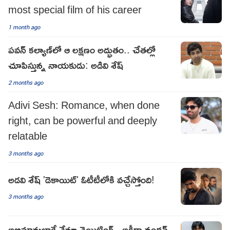
most special film of his career
1 month ago
పవన్ కల్యాణ్‌లో ఆ లక్షణం అద్భుతం.. చేతల్లో
చూపిస్తున్న నాయకుడు: అడివి శేష్
2 months ago
Adivi Sesh: Romance, when done
right, can be powerful and deeply
relatable
3 months ago
అడవి శేష్ 'డెకాయిట్' ఓటీటీలోకి వచ్చేస్తోంది!
3 months ago
అభిమానుల్లాగే నేనూ వెయిటింగ్.. అకీరా నందన్