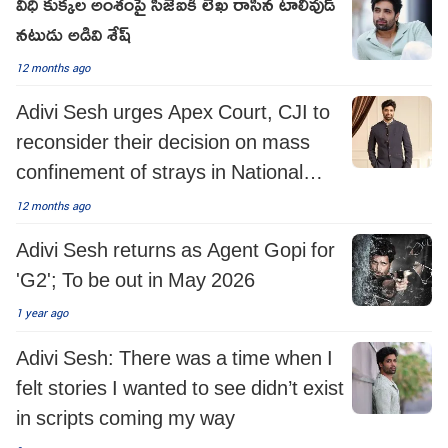
వీధి కుక్కల అంశంపై సీజేఐకి లేఖ రాసిన టాలీవుడ్
నటుడు అడివి శేష్
12 months ago
Adivi Sesh urges Apex Court, CJI to
reconsider their decision on mass
confinement of strays in National
Capital
12 months ago
Adivi Sesh returns as Agent Gopi for
'G2'; To be out in May 2026
1 year ago
Adivi Sesh: There was a time when I
felt stories I wanted to see didn’t exist
in scripts coming my way