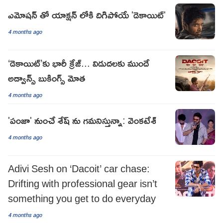
ఎమోషన్ తో యాక్షన్ లోకి దిగిపోయే 'డెకాయిట్'
4 months ago
‘డెకాయిట్’కు భారీ క్రేజ్... విడుదలకు ముందే
అడ్వాన్స్ బుకింగ్స్‌ మోత
4 months ago
'పంజా' నుంచే శేష్ ను గమనిస్తున్నా: వెంకటేశ్
4 months ago
Adivi Sesh on ‘Dacoit’ car chase:
Drifting with professional gear isn’t
something you get to do everyday
4 months ago