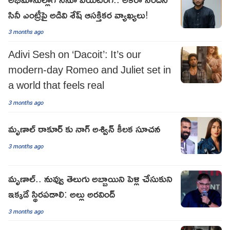
సినీ ఎంట్రీపై అడివి శేష్ ఆసక్తికర వ్యాఖ్యలు!
3 months ago
Adivi Sesh on ‘Dacoit’: It’s our
modern-day Romeo and Juliet set in
a world that feels real
3 months ago
మృణాల్ ఠాకూర్ కు నాగ్ అశ్విన్ కీలక సూచన
3 months ago
మృణాల్.. నువ్వు తెలుగు అబ్బాయిని పెళ్లి చేసుకుని
ఇక్కడే స్థిరపడాలి: అల్లు అర‌వింద్‌
3 months ago