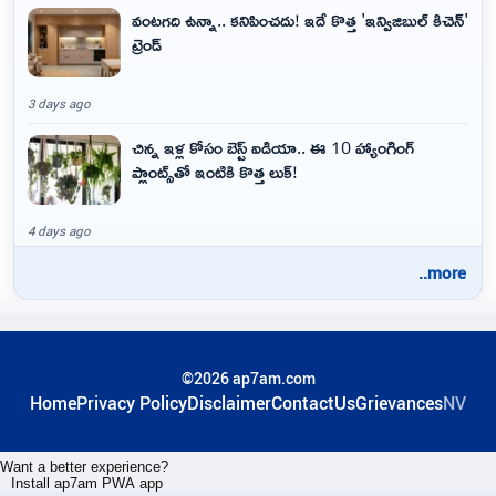
వంటగది ఉన్నా.. కనిపించదు! ఇదే కొత్త 'ఇన్విజిబుల్ కిచెన్'
ట్రెండ్
3 days ago
చిన్న ఇళ్ల కోసం బెస్ట్ ఐడియా.. ఈ 10 హ్యాంగింగ్
ప్లాంట్స్‌తో ఇంటికి కొత్త లుక్!
4 days ago
..more
©2026 ap7am.com
Home
Privacy Policy
Disclaimer
ContactUs
Grievances
NV
Want a better experience?
Install ap7am PWA app