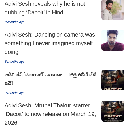
Adivi Sesh reveals why he is not
dubbing ‘Dacoit’ in Hindi
8 months ago
Adivi Sesh: Dancing on camera was
something I never imagined myself
doing
8 months ago
అడివి శేష్ 'డెకాయిట్' వాయిదా... కొత్త రిలీజ్ డేట్
ఇదే!
9 months ago
Adivi Sesh, Mrunal Thakur-starrer
‘Dacoit’ to now release on March 19,
2026