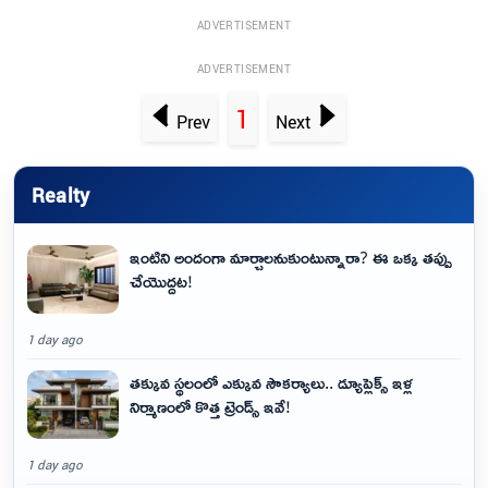
ADVERTISEMENT
ADVERTISEMENT
1
Prev
Next
Realty
ఇంటిని అందంగా మార్చాలనుకుంటున్నారా? ఈ ఒక్క తప్పు
చేయొద్దట!
1 day ago
తక్కువ స్థలంలో ఎక్కువ సౌకర్యాలు.. డ్యూప్లెక్స్ ఇళ్ల
నిర్మాణంలో కొత్త ట్రెండ్స్ ఇవే!
1 day ago