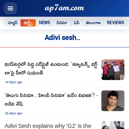
న్యూస్
షార్ట్స్
NEWS
సినిమా
ఏపీ
తెలంగాణ
REVIEWS
Adivi sesh..
థియేటర్లలో పెద్ద సర్‌ప్రైజ్ ఉంటుంది: 'న్యూటన్స్ థర్డ్
లా'పై హీరో సుమంత్
14 days ago
‘తెలుగు సినిమా.. హిందీ సినిమా' ఇదేం విభజన? -
అడివి శేష్‌
26 days ago
Adivi Sesh explains why ‘G2’ is the