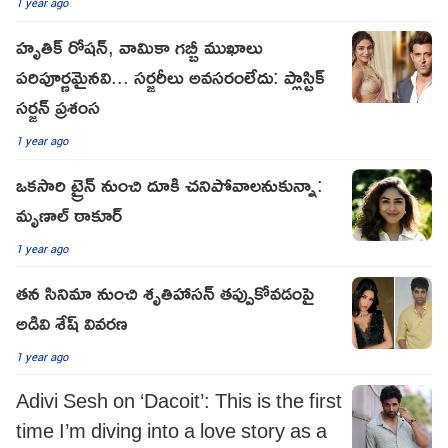
1 year ago
హృతిక్ రోషన్, వామికా గబ్బీ ముఖాలు
పరిపూర్ణమైనవి... సర్జరీలు అవసరంలేదు: ప్లాస్టిక్
సర్జన్ ప్రశంస
1 year ago
ఒకసారి ట్రైన్ నుంచి దూకి చనిపోవాలనుకున్నా:
మృణాల్ ఠాకూర్
1 year ago
తన సినిమా నుంచి శృతిహాసన్ తప్పుకోవడంపై
అడివి శేష్ వివరణ
1 year ago
Adivi Sesh on ‘Dacoit’: This is the first
time I’m diving into a love story as a