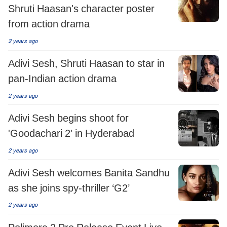
Shruti Haasan's character poster
from action drama
2 years ago
Adivi Sesh, Shruti Haasan to star in
pan-Indian action drama
2 years ago
Adivi Sesh begins shoot for
'Goodachari 2' in Hyderabad
2 years ago
Adivi Sesh welcomes Banita Sandhu
as she joins spy-thriller ‘G2’
2 years ago
Polimera 2 Pre Release Event Live-