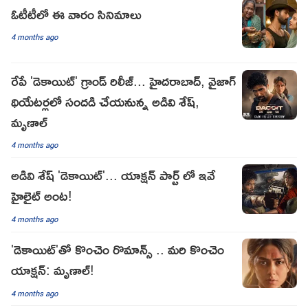
ఓటీటీలో ఈ వారం సినిమాలు
4 months ago
రేపే 'డెకాయిట్' గ్రాండ్ రిలీజ్... హైదరాబాద్, వైజాగ్‌
థియేటర్లలో సందడి చేయనున్న అడివి శేష్,
మృణాల్
4 months ago
అడివి శేష్ 'డెకాయిట్'... యాక్షన్ పార్ట్ లో ఇవే
హైలైట్ అంట!
4 months ago
'డెకాయిట్'తో కొంచెం రొమాన్స్ .. మరి కొంచెం
యాక్షన్: మృణాల్!
4 months ago