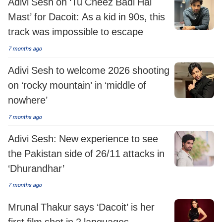
Adivi Sesh on ‘Tu Cheez Badi Hai
Mast’ for Dacoit: As a kid in 90s, this
track was impossible to escape
7 months ago
Adivi Sesh to welcome 2026 shooting
on ‘rocky mountain’ in ‘middle of
nowhere’
7 months ago
Adivi Sesh: New experience to see
the Pakistan side of 26/11 attacks in
‘Dhurandhar’
7 months ago
Mrunal Thakur says ‘Dacoit’ is her
first film shot in 2 languages