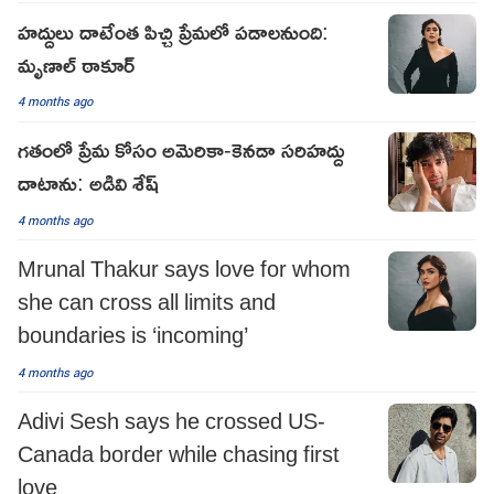
హద్దులు దాటేంత పిచ్చి ప్రేమలో పడాలనుంది:
మృణాల్ ఠాకూర్
4 months ago
గతంలో ప్రేమ కోసం అమెరికా-కెనడా సరిహద్దు
దాటాను: అడివి శేష్
4 months ago
Mrunal Thakur says love for whom
she can cross all limits and
boundaries is ‘incoming’
4 months ago
Adivi Sesh says he crossed US-
Canada border while chasing first
love