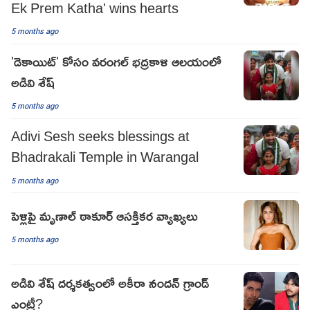
Ek Prem Katha' wins hearts
5 months ago
'డెకాయిట్' కోసం వరంగల్ భద్రకాళి ఆలయంలో
అడివి శేష్
5 months ago
Adivi Sesh seeks blessings at
Bhadrakali Temple in Warangal
5 months ago
పెళ్లిపై మృణాల్ ఠాకూర్ ఆసక్తికర వ్యాఖ్యలు
5 months ago
అడివి శేష్ దర్శకత్వంలో అకీరా నందన్ గ్రాండ్
ఎంట్రీ?