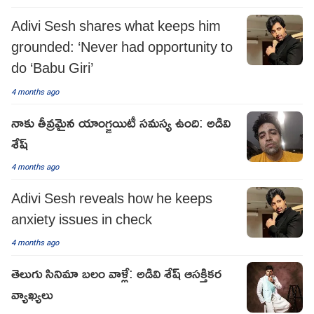
Adivi Sesh shares what keeps him
grounded: ‘Never had opportunity to
do ‘Babu Giri’
4 months ago
నాకు తీవ్రమైన యాంగ్జయిటీ సమస్య ఉంది: అడివి
శేష్
4 months ago
Adivi Sesh reveals how he keeps
anxiety issues in check
4 months ago
తెలుగు సినిమా బలం వాళ్లే: అడివి శేష్ ఆసక్తికర
వ్యాఖ్యలు