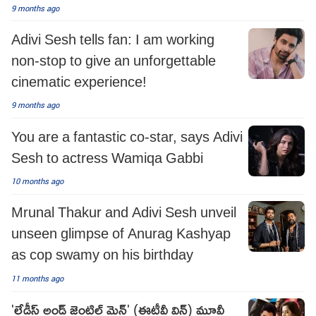
9 months ago
Adivi Sesh tells fan: I am working
non-stop to give an unforgettable
cinematic experience!
9 months ago
You are a fantastic co-star, says Adivi
Sesh to actress Wamiqa Gabbi
10 months ago
Mrunal Thakur and Adivi Sesh unveil
unseen glimpse of Anurag Kashyap
as cop swamy on his birthday
11 months ago
'లేడీస్ అండ్ జెంటిల్ మెన్' (ఈటీవీ విన్) మూవీ