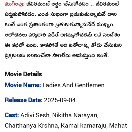
ముగింపు
: జీవితమంటే అర్థం చేసుకోవడం .. జీవితమంటే
సర్దుకుపోవడం. ఎంత సుఖంగా బ్రతుకుతున్నామనే దాని
కంటే ఎంత ప్రశాంతంగా బ్రతుకుతున్నామనేదే ముఖ్యం.
ఆలోచనలు పక్కదారి పడితే అగమ్యగోచరమే అనే సందేశం
ఈ కథలో ఉంది. కాకపోతే అది వినోదాన్ని తోడు చేసుకుని
ప్రేక్షకులను అలరించేలా సాగలేదు అనిపిస్తుంది అంతే.
Movie Details
Movie Name:
Ladies And Gentlemen
Release Date:
2025-09-04
Cast:
Adivi Sesh, Nikitha Narayan,
Chaithanya Krshna, Kamal kamaraju, Mahat