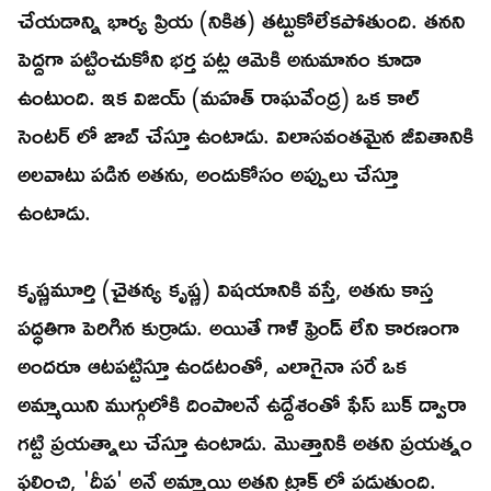
చేయడాన్ని భార్య ప్రియ (నికిత) తట్టుకోలేకపోతుంది. తనని
పెద్దగా పట్టించుకోని భర్త పట్ల ఆమెకి అనుమానం కూడా
ఉంటుంది. ఇక విజయ్ (మహత్ రాఘవేంద్ర) ఒక కాల్
సెంటర్ లో జాబ్ చేస్తూ ఉంటాడు. విలాసవంతమైన జీవితానికి
అలవాటు పడిన అతను, అందుకోసం అప్పులు చేస్తూ
ఉంటాడు.
కృష్ణమూర్తి (చైతన్య కృష్ణ) విషయానికి వస్తే, అతను కాస్త
పద్ధతిగా పెరిగిన కుర్రాడు. అయితే గాళ్ ఫ్రెండ్ లేని కారణంగా
అందరూ ఆటపట్టిస్తూ ఉండటంతో, ఎలాగైనా సరే ఒక
అమ్మాయిని ముగ్గులోకి దింపాలనే ఉద్దేశంతో ఫేస్ బుక్ ద్వారా
గట్టి ప్రయత్నాలు చేస్తూ ఉంటాడు. మొత్తానికి అతని ప్రయత్నం
ఫలించి, 'దీప' అనే అమ్మాయి అతని ట్రాక్ లో పడుతుంది.