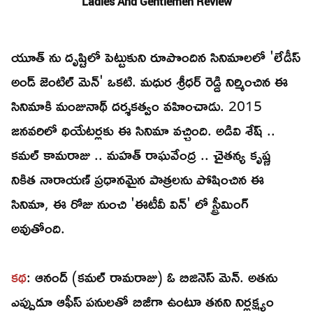
Ladies And Gentlemen Review
యూత్ ను దృష్టిలో పెట్టుకుని రూపొందిన సినిమాలలో 'లేడీస్
అండ్ జెంటిల్ మెన్' ఒకటి. మధుర శ్రీధర్ రెడ్డి నిర్మించిన ఈ
సినిమాకి మంజునాథ్ దర్శకత్వం వహించాడు. 2015
జనవరిలో థియేటర్లకు ఈ సినిమా వచ్చింది. అడివి శేష్ ..
కమల్ కామరాజు .. మహత్ రాఘవేంద్ర .. చైతన్య కృష్ణ
నికిత నారాయణ్ ప్రధానమైన పాత్రలను పోషించిన ఈ
సినిమా, ఈ రోజు నుంచి 'ఈటీవీ విన్' లో స్ట్రీమింగ్
అవుతోంది.
కథ
: ఆనంద్ (కమల్ రామరాజు) ఓ బిజినెస్ మెన్. అతను
ఎప్పుడూ ఆఫీస్ పనులతో బిజీగా ఉంటూ తనని నిర్లక్ష్యం