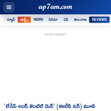
న్యూస్
షార్ట్స్
NEWS
సినిమా
ఏపీ
తెలంగాణ
REVIEWS
ADVERTISEMENT
'లేడీస్ అండ్ జెంటిల్ మెన్' (ఈటీవీ విన్) మూవీ