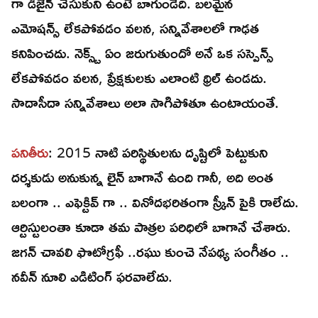
గా డిజైన్ చేసుకుని ఉంటే బాగుండేది. బలమైన
ఎమోషన్స్ లేకపోవడం వలన, సన్నివేశాలలో గాఢత
కనిపించదు. నెక్స్ట్ ఏం జరుగుతుందో అనే ఒక సస్పెన్స్
లేకపోవడం వలన, ప్రేక్షకులకు ఎలాంటి థ్రిల్ ఉండదు.
సాదాసీదా సన్నివేశాలు అలా సాగిపోతూ ఉంటాయంతే.
పనితీరు
: 2015 నాటి పరిస్థితులను దృష్టిలో పెట్టుకుని
దర్శకుడు అనుకున్న లైన్ బాగానే ఉంది గానీ, అది అంత
బలంగా .. ఎఫెక్టివ్ గా .. వినోదభరితంగా స్క్రీన్ పైకి రాలేదు.
ఆర్టిస్టులంతా కూడా తమ పాత్రల పరిధిలో బాగానే చేశారు.
జగన్ చావలి ఫొటోగ్రఫీ ..రఘు కుంచె నేపథ్య సంగీతం ..
నవీన్ నూలి ఎడిటింగ్ ఫరవాలేదు.