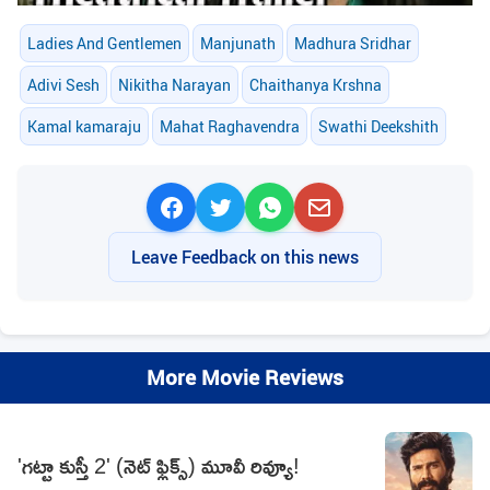
Ladies And Gentlemen
Manjunath
Madhura Sridhar
Adivi Sesh
Nikitha Narayan
Chaithanya Krshna
Kamal kamaraju
Mahat Raghavendra
Swathi Deekshith
Leave Feedback on this news
More Movie Reviews
'గట్టా కుస్తీ 2' (నెట్ ఫ్లిక్స్) మూవీ రివ్యూ!