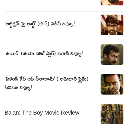
'అబ్జెక్షన్ మై లార్డ్' (జీ 5) సిరీస్ రివ్యూ!
'ఉయిర్' (జియో హాట్ స్టార్) మూవీ రివ్యూ!
'సెకండ్ కేస్ ఆఫ్ సీతారామ్' ( అమెజాన్ ప్రైమ్)
సినిమా రివ్యూ!
Balan: The Boy Movie Review