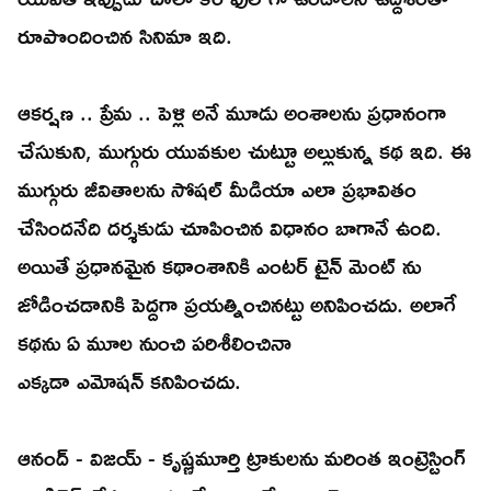
రూపొందించిన సినిమా ఇది.
ఆకర్షణ .. ప్రేమ .. పెళ్లి అనే మూడు అంశాలను ప్రధానంగా
చేసుకుని, ముగ్గురు యువకుల చుట్టూ అల్లుకున్న కథ ఇది. ఈ
ముగ్గురు జీవితాలను సోషల్ మీడియా ఎలా ప్రభావితం
చేసిందనేది దర్శకుడు చూపించిన విధానం బాగానే ఉంది.
అయితే ప్రధానమైన కథాంశానికి ఎంటర్ టైన్ మెంట్ ను
జోడించడానికి పెద్దగా ప్రయత్నించినట్టు అనిపించదు. అలాగే
కథను ఏ మూల నుంచి పరిశీలించినా
ఎక్కడా ఎమోషన్ కనిపించదు.
ఆనంద్ - విజయ్ - కృష్ణమూర్తి ట్రాకులను మరింత ఇంట్రెస్టింగ్