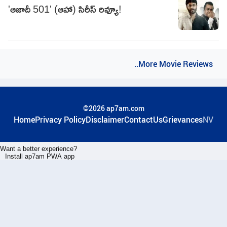
'ఆజాదీ 501' (ఆహా) సిరీస్ రివ్యూ!
..More Movie Reviews
©2026 ap7am.com
Home
Privacy Policy
Disclaimer
ContactUs
Grievances
NV
Want a better experience?
Install ap7am PWA app