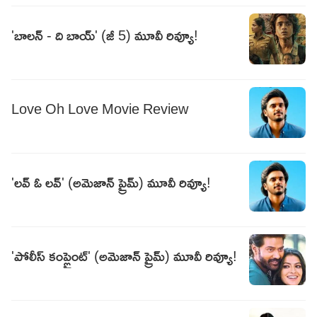
'బాలన్ - ది బాయ్' (జీ 5) మూవీ రివ్యూ!
Love Oh Love Movie Review
'లవ్ ఓ లవ్' (అమెజాన్ ప్రైమ్) మూవీ రివ్యూ!
'పోలీస్ కంప్లైంట్' (అమెజాన్ ప్రైమ్) మూవీ రివ్యూ!