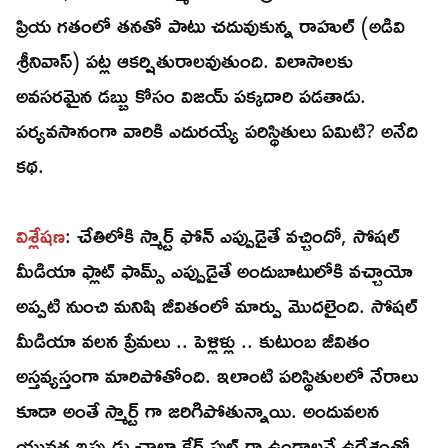
ప్రియ గతంలో తనతో పాటు చదువుకున్న రాహుల్ (అడివి
శ్రీనివాస్) పట్ల ఆకర్షితురాలవుతుంది. విలాసాలకు
అవసరమైన డబ్బు కోసం విజయ్ పక్కదారి పడతాడు.
పర్యవసానంగా వారికి ఎదురయ్యే పరిస్థితులు ఏమిటి? అనేది
కథ.
విశ్లేషణ
: చేతిలోకి స్మార్ట్ ఫోన్ ఎప్పుడైతే వచ్చిందో, సోషల్
మీడియా ఫ్లాట్ ఫామ్స్ ఎప్పుడైతే అందుబాటులోకి వచ్చాయో
అప్పటి నుంచి మనిషి జీవితంలో మార్పు మొదలైంది. సోషల్
మీడియా వలన ప్రేమలు .. పెళ్లిళ్లు .. కుటుంబ జీవితం
అస్తవ్యస్తంగా మారిపోతోంది. ఇలాంటి పరిస్థితులలో నేరాలు
కూడా అంతే స్మార్ట్ గా జరిగిపోతున్నాయి. అందువలన
యువత ఇప్పుడు చాలా కేర్ ఫుల్ గా ఉండాలనే ఉద్దేశంతో