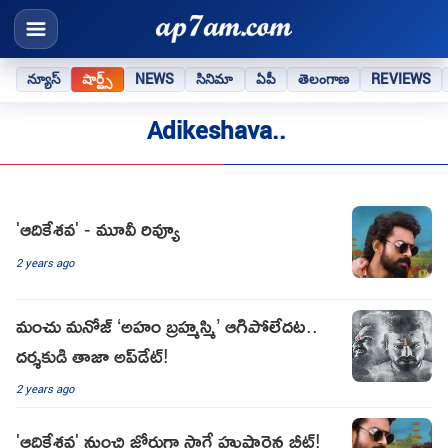
న్యూస్
షార్ట్స్
NEWS
సినిమా
ఏపీ
తెలంగాణ
REVIEWS
Adikeshava..
'ఆదికేశవ' - మూవీ రివ్యూ
2 years ago
మంచు మనోజ్ ‘అహం బ్రహ్మస్మి’ ఆగిపోలేదట..
దర్శకుడి తాజా అప్‌డేట్!
2 years ago
'ఆదికేశవ' నుంచి జోరుగా సాగే హుషారైన బీట్!