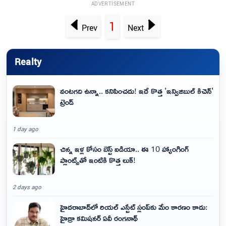
ADVERTISEMENT
1
Prev
Next
Realty
వంటగది ఉన్నా.. కనిపించదు! ఇదే కొత్త 'ఇన్విజిబుల్ కిచెన్'
ట్రెండ్
1 day ago
చిన్న ఇళ్ల కోసం బెస్ట్ ఐడియా.. ఈ 10 హ్యాంగింగ్
ప్లాంట్స్‌తో ఇంటికి కొత్త లుక్!
2 days ago
హైదరాబాద్‌లో రియల్ ఎస్టేట్ స్లంప్‌కు మేం కారణం కాదు:
హైడ్రా కమిషనర్ ఏవీ రంగనాథ్