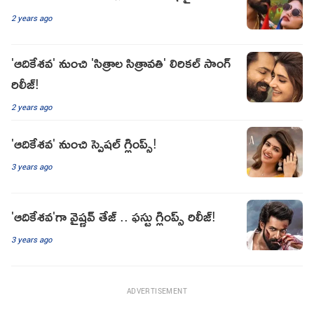
2 years ago
'ఆదికేశవ' నుంచి 'సిత్రాల సిత్రావతి' లిరికల్ సాంగ్
రిలీజ్!
2 years ago
'ఆదికేశవ' నుంచి స్పెషల్ గ్లింప్స్!
3 years ago
'ఆదికేశవ'గా వైష్ణవ్ తేజ్ .. ఫస్టు గ్లింప్స్ రిలీజ్!
3 years ago
ADVERTISEMENT