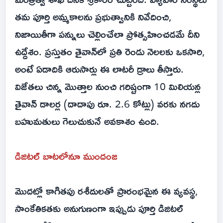
తమ పూర్తి అమ్మకాలను ప్రభుత్వానికి నివేదించి,
నిజాయితీగా పన్నులు చెల్లించేలా ప్రోత్సహించడమే దీని
ఉద్దేశం. ప్రస్తుతం తైవాన్‌లో ప్రతి రెండు నెలలకు ఒకసారి,
అంటే ఏడాదికి ఆరుసార్లు ఈ లాటరీ డ్రాలు తీస్తారు.
విజేతలు చిన్న మొత్తాల నుంచి గరిష్టంగా 10 మిలియన్ల
తైవాన్ డాలర్ల (దాదాపు రూ. 2.6 కోట్లు) వరకు నగదు
బహుమతులు గెలుచుకునే అవకాశం ఉంది.
డిజిటల్ బాటలోనూ ముందంజ
మొదట్లో కాగితపు రశీదులతో ప్రారంభమైన ఈ వ్యవస్థ,
సాంకేతికతకు అనుగుణంగా ఇప్పుడు పూర్తి డిజిటల్