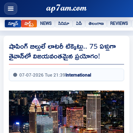
న్యూస్
షార్ట్స్
NEWS
సినిమా
ఏపీ
తెలంగాణ
REVIEWS
షాపింగ్ బిల్లులే లాటరీ టిక్కెట్లు.. 75 ఏళ్లుగా
తైవాన్‌లో విజయవంతమైన ప్రయోగం!
07-07-2026 Tue 21:39
International