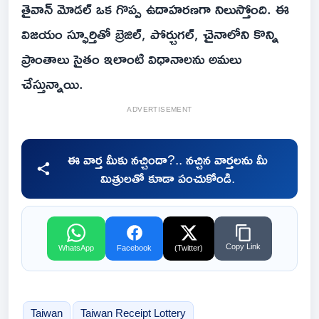
తైవాన్ మోడల్ ఒక గొప్ప ఉదాహరణగా నిలుస్తోంది. ఈ
విజయం స్ఫూర్తితో బ్రెజిల్, పోర్చుగల్, చైనాలోని కొన్ని
ప్రాంతాలు సైతం ఇలాంటి విధానాలను అమలు
చేస్తున్నాయి.
ADVERTISEMENT
ఈ వార్త మీకు నచ్చిందా?.. నచ్చిన వార్తలను మీ
మిత్రులతో కూడా పంచుకోండి.
Copy Link
WhatsApp
Facebook
(Twitter)
Taiwan
Taiwan Receipt Lottery