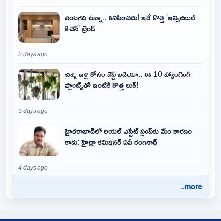
వంటగది ఉన్నా.. కనిపించదు! ఇదే కొత్త 'ఇన్విజిబుల్
కిచెన్' ట్రెండ్
2 days ago
చిన్న ఇళ్ల కోసం బెస్ట్ ఐడియా.. ఈ 10 హ్యాంగింగ్
ప్లాంట్స్‌తో ఇంటికి కొత్త లుక్!
3 days ago
హైదరాబాద్‌లో రియల్ ఎస్టేట్ స్లంప్‌కు మేం కారణం
కాదు: హైడ్రా కమిషనర్ ఏవీ రంగనాథ్
4 days ago
..more