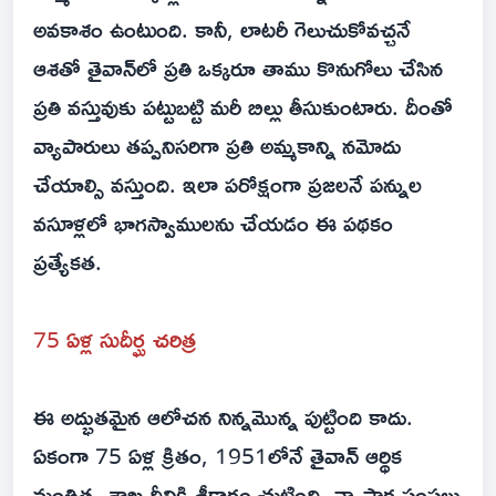
అవకాశం ఉంటుంది. కానీ, లాటరీ గెలుచుకోవచ్చనే
ఆశతో తైవాన్‌లో ప్రతి ఒక్కరూ తాము కొనుగోలు చేసిన
ప్రతి వస్తువుకు పట్టుబట్టి మరీ బిల్లు తీసుకుంటారు. దీంతో
వ్యాపారులు తప్పనిసరిగా ప్రతి అమ్మకాన్ని నమోదు
చేయాల్సి వస్తుంది. ఇలా పరోక్షంగా ప్రజలనే పన్నుల
వసూళ్లలో భాగస్వాములను చేయడం ఈ పథకం
ప్రత్యేకత.
75 ఏళ్ల సుదీర్ఘ చరిత్ర
ఈ అద్భుతమైన ఆలోచన నిన్నమొన్న పుట్టింది కాదు.
ఏకంగా 75 ఏళ్ల క్రితం, 1951లోనే తైవాన్ ఆర్థిక
మంత్రిత్వ శాఖ దీనికి శ్రీకారం చుట్టింది. వ్యాపార సంస్థలు