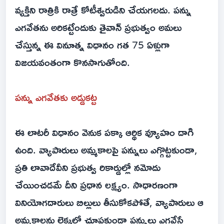
వ్యక్తిని రాత్రికి రాత్రే కోటీశ్వరుడిని చేయగలదు. పన్ను
ఎగవేతను అరికట్టేందుకు తైవాన్ ప్రభుత్వం అమలు
చేస్తున్న ఈ వినూత్న విధానం గత 75 ఏళ్లుగా
విజయవంతంగా కొనసాగుతోంది.
పన్ను ఎగవేతకు అడ్డుకట్ట
ఈ లాటరీ విధానం వెనుక పక్కా ఆర్థిక వ్యూహం దాగి
ఉంది. వ్యాపారులు అమ్మకాలపై పన్నులు ఎగ్గొట్టకుండా,
ప్రతి లావాదేవీని ప్రభుత్వ రికార్డుల్లో నమోదు
చేయించడమే దీని ప్రధాన లక్ష్యం. సాధారణంగా
వినియోగదారులు బిల్లులు తీసుకోకపోతే, వ్యాపారులు ఆ
అమ్మకాలను లెక్కల్లో చూపకుండా పన్నులు ఎగవేసే