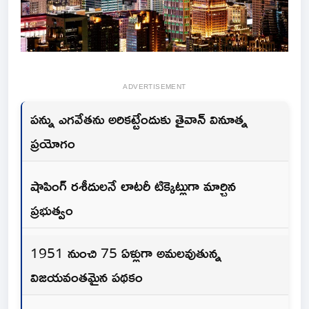
ADVERTISEMENT
పన్ను ఎగవేతను అరికట్టేందుకు తైవాన్ వినూత్న
ప్రయోగం
షాపింగ్ రశీదులనే లాటరీ టిక్కెట్లుగా మార్చిన
ప్రభుత్వం
1951 నుంచి 75 ఏళ్లుగా అమలవుతున్న
విజయవంతమైన పథకం